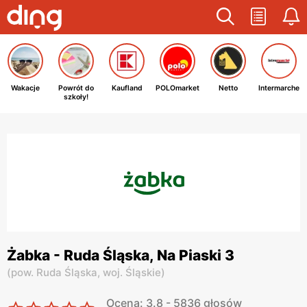
Wakacje
Powrót do
Kaufland
POLOmarket
Netto
Intermarche
szkoły!
Żabka - Ruda Śląska, Na Piaski 3
(
pow. Ruda Śląska,
woj. Śląskie
)
Ocena: 3.8 - 5836 głosów