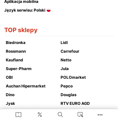
Aplikacja mobilna
Język serwisu: Polski
TOP sklepy
Biedronka
Lidl
Rossmann
Carrefour
Kaufland
Netto
Super-Pharm
Jula
OBI
POLOmarket
Auchan Hipermarket
Pepco
Dino
Douglas
Jysk
RTV EURO AGD
Action
Media Expert