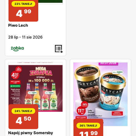
23% TANIEJ!
4
99
Piwo Lech
28 lip
-
11 sie 2026
24% TANIEJ!
4
50
36% TANIEJ!
11
99
Napój piwny Somersby