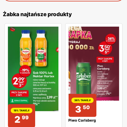
Żabka najtańsze produkty
36% TANIEJ!
3
50
19% TANIEJ!
2
99
Piwo Carlsberg