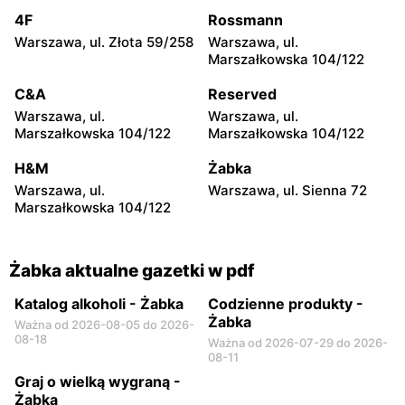
Warszawa, ul. Tytusa
Warszawa, ul. Chmielna 73
Chałubińskiego 8
4F
Rossmann
Warszawa, ul. Złota 59/258
Warszawa, ul.
Żabka
Żabka
Marszałkowska 104/122
Warszawa, ul. Grzybowska
Warszawa, ul. Krucza 41/43
4
C&A
Reserved
Warszawa, ul.
Warszawa, ul.
Żabka
Żabka
Marszałkowska 104/122
Marszałkowska 104/122
Warszawa, ul. Chmielna 11
Warszawa, ul. Krucza 46
H&M
Żabka
Żabka
Żabka
Warszawa, ul.
Warszawa, ul. Sienna 72
Warszawa, ul. Prosta 2/14
Warszawa, ul. Prosta 51
Marszałkowska 104/122
Żabka aktualne gazetki w pdf
Katalog alkoholi - Żabka
Codzienne produkty -
Żabka
Ważna od 2026-08-05 do 2026-
08-18
Ważna od 2026-07-29 do 2026-
08-11
Graj o wielką wygraną -
Żabka