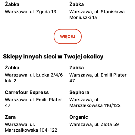
Żabka
Żabka
Warszawa, ul. Zgoda 13
Warszawa, ul. Stanisława
Moniuszki 1a
Żabka
Żabka
Warszawa, ul.
Warszawa, ul. Grzybowska
WIĘCEJ
Świętokrzyska 0 Stacja
5
Metra A14
Sklepy innych sieci w Twojej okolicy
Żabka
Żabka
Łódź, ul. Żurawia 14
Warszawa, ul. Żurawia 18
Żabka
Żabka
Warszawa, ul. Łucka 2/4/6
Warszawa, ul. Emilii Plater
Żabka
Żabka
lok. 2
47
Warszawa, ul. Chmielna 35
Warszawa, ul. Chmielna
104
Carrefour Express
Sephora
Warszawa, ul. Emilii Plater
Warszawa, ul.
Żabka
Żabka
47
Marszałkowska 116/122
Warszawa, ul. Grzybowska
Warszawa, ul. Złota 69
2
Zara
Organic
Warszawa, ul.
Warszawa, ul. Złota 59
Żabka
Żabka
Marszałkowska 104-122