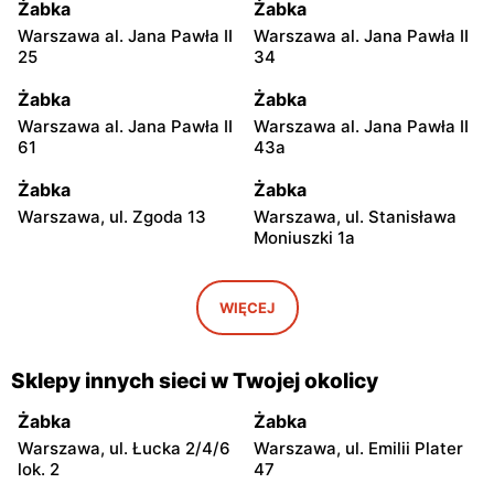
Żabka
Żabka
Warszawa al. Jana Pawła II
Warszawa al. Jana Pawła II
25
34
Żabka
Żabka
Warszawa al. Jana Pawła II
Warszawa al. Jana Pawła II
61
43a
Żabka
Żabka
Warszawa, ul. Zgoda 13
Warszawa, ul. Stanisława
Moniuszki 1a
Żabka
Żabka
Warszawa, ul.
Warszawa, ul. Grzybowska
WIĘCEJ
Świętokrzyska 0 Stacja
5
Metra A14
Sklepy innych sieci w Twojej okolicy
Żabka
Żabka
Łódź, ul. Żurawia 14
Warszawa, ul. Żurawia 18
Żabka
Żabka
Warszawa, ul. Łucka 2/4/6
Warszawa, ul. Emilii Plater
Żabka
Żabka
lok. 2
47
Warszawa, ul. Chmielna 35
Warszawa, ul. Chmielna