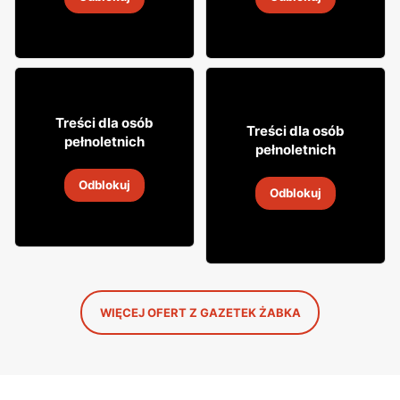
4
-
18 sie 2026
4
-
18 sie 2026
12% TANIEJ!
49
99
Treści dla osób
8
Treści dla osób
49
pełnoletnich
pełnoletnich
Whisky Grant's
Napój alkoholowy Soplica
Odblokuj
4
-
18 sie 2026
Odblokuj
4
-
18 sie 2026
WIĘCEJ OFERT Z GAZETEK ŻABKA