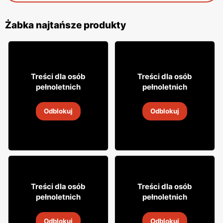
Żabka najtańsze produkty
29
31
Treści dla osób
Treści dla osób
99
99
pełnoletnich
pełnoletnich
Wódka Żołądkowa Gorzka
Napój alkoholowy Soplica
Odblokuj
Odblokuj
4
-
18 sie 2026
4
-
18 sie 2026
18% TANIEJ!
49
7
99
99
Treści dla osób
Treści dla osób
pełnoletnich
pełnoletnich
Whisky Clan campbell
Drink Captain Morgan
Odblokuj
Odblokuj