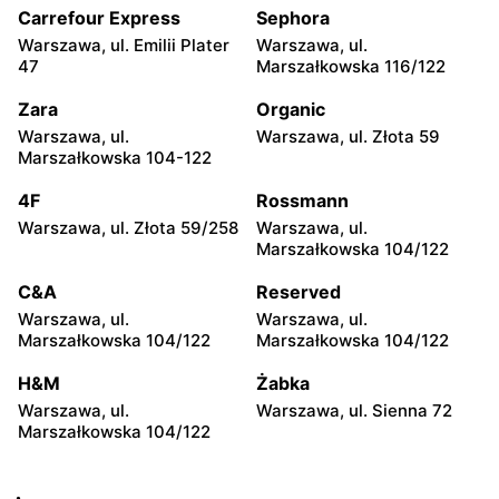
104
Carrefour Express
Sephora
Warszawa, ul. Emilii Plater
Warszawa, ul.
Żabka
Żabka
47
Marszałkowska 116/122
Warszawa, ul. Grzybowska
Warszawa, ul. Złota 69
2
Zara
Organic
Warszawa, ul.
Warszawa, ul. Złota 59
Żabka
Żabka
Marszałkowska 104-122
Warszawa, ul. Tytusa
Warszawa, ul. Chmielna 73
Chałubińskiego 8
4F
Rossmann
Warszawa, ul. Złota 59/258
Warszawa, ul.
Żabka
Żabka
Marszałkowska 104/122
Warszawa, ul. Grzybowska
Warszawa, ul. Krucza 41/43
4
C&A
Reserved
Warszawa, ul.
Warszawa, ul.
Żabka
Żabka
Marszałkowska 104/122
Marszałkowska 104/122
Warszawa, ul. Chmielna 11
Warszawa, ul. Krucza 46
H&M
Żabka
Żabka
Żabka
Warszawa, ul.
Warszawa, ul. Sienna 72
Warszawa, ul. Prosta 2/14
Warszawa, ul. Prosta 51
Marszałkowska 104/122