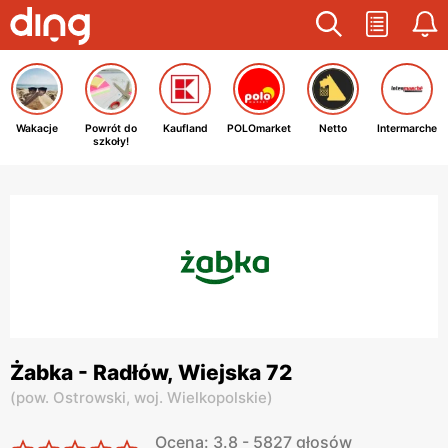
Wakacje
Powrót do
Kaufland
POLOmarket
Netto
Intermarche
szkoły!
Żabka - Radłów, Wiejska 72
(
pow. Ostrowski,
woj. Wielkopolskie
)
Ocena: 3.8 - 5827 głosów