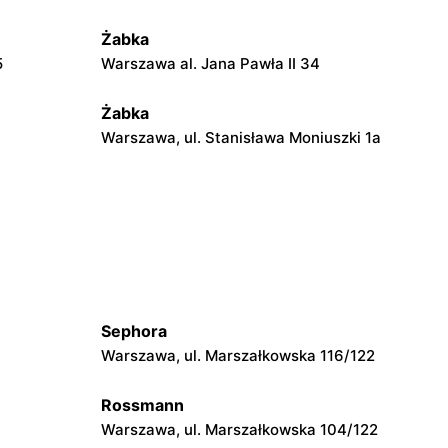
Żabka
5
Warszawa al. Jana Pawła II 34
Żabka
Warszawa, ul. Stanisława Moniuszki 1a
Żabka
Warszawa, ul. Żurawia 18
Żabka
Warszawa, ul. Złota 69
Sephora
Żabka
Warszawa, ul. Marszałkowska 116/122
Warszawa, ul. Krucza 41/43
Rossmann
Żabka
Warszawa, ul. Marszałkowska 104/122