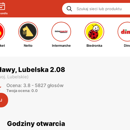
handlu
ket
Netto
Intermarche
Biedronka
Din
ławy, Lubelska 2.08
oj. Lubelskie
)
Ocena: 3.8 - 5827 głosów
Twoja ocena: 0.0
J
Godziny otwarcia