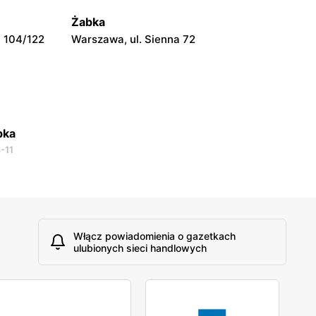
Warszawa, ul. Prosta 51
Żabka
 104/122
Warszawa, ul. Sienna 72
bka
-11
Włącz powiadomienia o gazetkach
ulubionych sieci handlowych