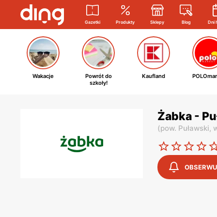
Gazetki
Produkty
Sklepy
Blog
Dni 
Wakacje
Powrót do
Kaufland
POLOmar
szkoły!
Żabka - Pu
(
pow. Puławski,
w
OBSERWU