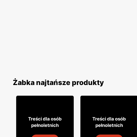
Żabka najtańsze produkty
29
31
99
99
Treści dla osób
Treści dla osób
pełnoletnich
pełnoletnich
Wódka Żołądkowa Gorzka
Napój alkoholowy Soplica