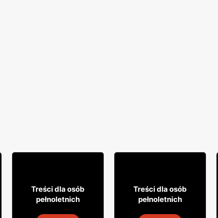
18% TANIEJ!
7
49
99
99
Treści dla osób
Treści dla osób
pełnoletnich
pełnoletnich
Whisky Clan campbell
Drink Captain Morgan