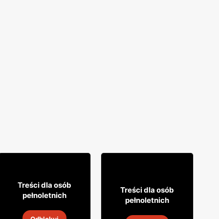
12% TANIEJ!
49
99
Treści dla osób
8
49
Treści dla osób
pełnoletnich
pełnoletnich
Whisky Grant's
Napój alkoholowy Soplica