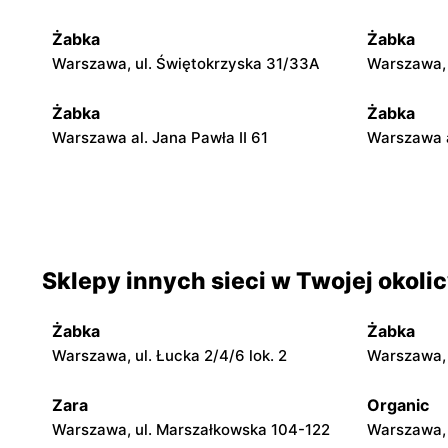
Żabka
Żabka
Warszawa, ul. Świętokrzyska 31/33A
Warszawa, u
Żabka
Żabka
Warszawa al. Jana Pawła II 61
Warszawa a
Żabka
Żabka
Warszawa, ul. Świętokrzyska 0 Stacja
Warszawa, 
Metra A14
Sklepy innych sieci w Twojej okoli
Żabka
Żabka
Warszawa, ul. Chmielna 35
Warszawa, 
Żabka
Żabka
Żabka
Żabka
Warszawa, ul. Łucka 2/4/6 lok. 2
Warszawa, u
Warszawa, ul. Tytusa Chałubińskiego 8
Warszawa, 
Zara
Organic
Żabka
Żabka
Warszawa, ul. Marszałkowska 104-122
Warszawa, 