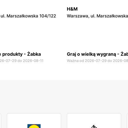
ul. Krucza 46
Warszawa, ul. Prosta 2/14
H&M
ul. Marszałkowska 104/122
Warszawa, ul. Marszałkowska
 produkty - Żabka
Graj o wielką wygraną - Ża
26-07-29 do 2026-08-11
Ważna od 2026-07-29 do 2026-08