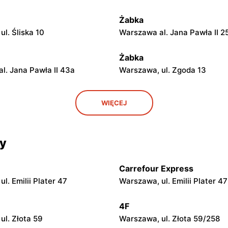
Żabka
l. Śliska 10
Warszawa al. Jana Pawła II 2
Żabka
l. Jana Pawła II 43a
Warszawa, ul. Zgoda 13
Żabka
WIĘCEJ
ul. Grzybowska 5
Łódź, ul. Żurawia 14
cy
Żabka
ul. Chmielna 104
Warszawa, ul. Grzybowska 2
Carrefour Express
Żabka
l. Emilii Plater 47
Warszawa, ul. Emilii Plater 47
ul. Chmielna 73
Warszawa, ul. Grzybowska 4
4F
Żabka
ul. Złota 59
Warszawa, ul. Złota 59/258