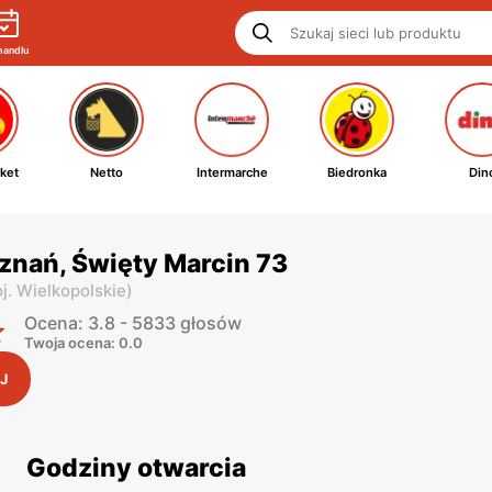
handlu
ket
Netto
Intermarche
Biedronka
Din
znań, Święty Marcin 73
j. Wielkopolskie
)
Ocena: 3.8 - 5833 głosów
Twoja ocena: 0.0
J
Godziny otwarcia