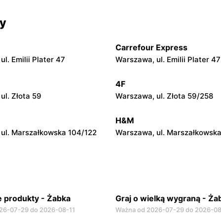
cy
Żabka
ul. Chmielna 104
Warszawa, ul. Grzybowska 2
Carrefour Express
Żabka
l. Emilii Plater 47
Warszawa, ul. Emilii Plater 47
ul. Chmielna 73
Warszawa, ul. Grzybowska 4
4F
Żabka
ul. Złota 59
Warszawa, ul. Złota 59/258
ul. Krucza 46
Warszawa, ul. Prosta 2/14
H&M
ul. Marszałkowska 104/122
Warszawa, ul. Marszałkowska
 produkty - Żabka
Graj o wielką wygraną - Ża
26-07-29 do 2026-08-11
Ważna od 2026-07-29 do 2026-08