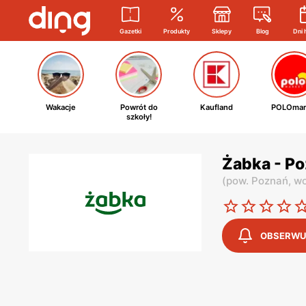
Gazetki
Produkty
Sklepy
Blog
Dni 
Wakacje
Powrót do
Kaufland
POLOmar
szkoły!
Żabka - Po
(
pow. Poznań,
wo
OBSERWU