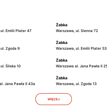
Żabka
l. Emilii Plater 47
Warszawa, ul. Sienna 72
Żabka
ul. Zgoda 9
Warszawa, ul. Emilii Plater 53
Żabka
l. Śliska 10
Warszawa al. Jana Pawła II 2
Żabka
l. Jana Pawła II 43a
Warszawa, ul. Zgoda 13
Żabka
WIĘCEJ
ul. Grzybowska 5
Łódź, ul. Żurawia 14