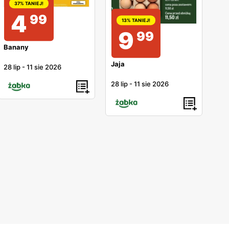
37% TANIEJ!
4
99
13% TANIEJ!
9
99
Banany
Jaja
28 lip
-
11 sie 2026
28 lip
-
11 sie 2026