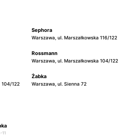
Żabka
Warszawa, ul. Złota 69
Sephora
Żabka
Warszawa, ul. Marszałkowska 116/122
Warszawa, ul. Krucza 41/43
Rossmann
Żabka
Warszawa, ul. Marszałkowska 104/122
Warszawa, ul. Prosta 51
Żabka
 104/122
Warszawa, ul. Sienna 72
bka
-11