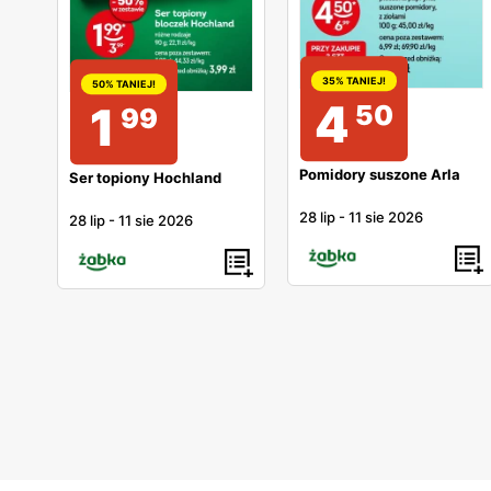
35% TANIEJ!
50% TANIEJ!
4
1
50
99
Pomidory suszone Arla
Ser topiony Hochland
28 lip
-
11 sie 2026
28 lip
-
11 sie 2026