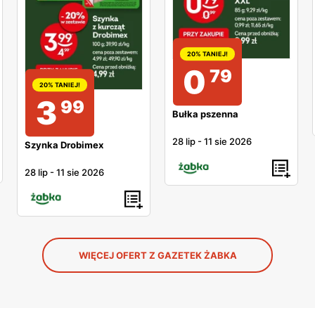
20% TANIEJ!
0
79
20% TANIEJ!
3
99
Bułka pszenna
28 lip
-
11 sie 2026
Szynka Drobimex
28 lip
-
11 sie 2026
WIĘCEJ OFERT Z GAZETEK ŻABKA