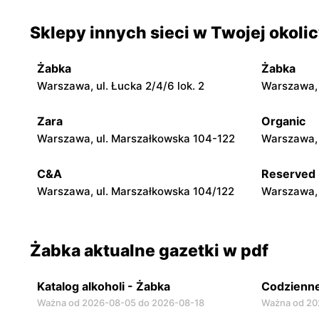
Sklepy innych sieci w Twojej okoli
Żabka
Żabka
Warszawa, ul. Chmielna 35
Warszawa, 
Żabka
Żabka
Żabka
Żabka
Warszawa, ul. Łucka 2/4/6 lok. 2
Warszawa, u
Warszawa, ul. Tytusa Chałubińskiego 8
Warszawa, 
Zara
Organic
Żabka
Żabka
Warszawa, ul. Marszałkowska 104-122
Warszawa, 
Warszawa, ul. Chmielna 11
Warszawa, 
C&A
Reserved
Warszawa, ul. Marszałkowska 104/122
Warszawa, 
Żabka aktualne gazetki w pdf
Katalog alkoholi - Żabka
Codzienne
Ważna od 2026-08-05 do 2026-08-18
Ważna od 20