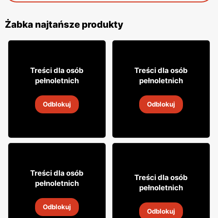
Żabka najtańsze produkty
18% TANIEJ!
16
7
99
99
Treści dla osób
Treści dla osób
pełnoletnich
pełnoletnich
Cytrynówka Soplica
Drink Captain Morgan
Odblokuj
Odblokuj
4
-
18 sie 2026
4
-
18 sie 2026
49
99
Treści dla osób
29
Treści dla osób
99
pełnoletnich
pełnoletnich
Whisky Clan campbell
Wódka Żołądkowa Gorzka
Odblokuj
4
-
18 sie 2026
Odblokuj