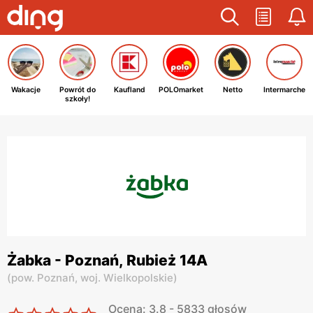
Wakacje
Powrót do
Kaufland
POLOmarket
Netto
Intermarche
szkoły!
Żabka - Poznań, Rubież 14A
(
pow. Poznań,
woj. Wielkopolskie
)
Ocena: 3.8 - 5833 głosów