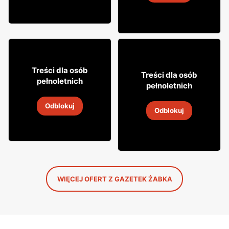
4
-
18 sie 2026
12% TANIEJ!
49
99
Treści dla osób
31
Treści dla osób
99
pełnoletnich
pełnoletnich
Whisky Grant's
Napój alkoholowy Soplica
Odblokuj
4
-
18 sie 2026
Odblokuj
4
-
18 sie 2026
WIĘCEJ OFERT Z GAZETEK ŻABKA