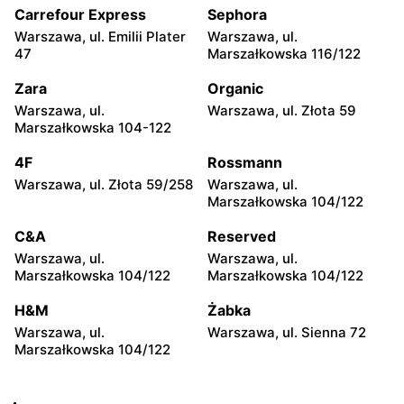
104
Carrefour Express
Sephora
Warszawa, ul. Emilii Plater
Warszawa, ul.
Żabka
Żabka
47
Marszałkowska 116/122
Warszawa, ul. Grzybowska
Warszawa, ul. Złota 69
2
Zara
Organic
Warszawa, ul.
Warszawa, ul. Złota 59
Żabka
Żabka
Marszałkowska 104-122
Warszawa, ul. Tytusa
Warszawa, ul. Chmielna 73
Chałubińskiego 8
4F
Rossmann
Warszawa, ul. Złota 59/258
Warszawa, ul.
Żabka
Żabka
Marszałkowska 104/122
Warszawa, ul. Grzybowska
Warszawa, ul. Krucza 41/43
4
C&A
Reserved
Warszawa, ul.
Warszawa, ul.
Żabka
Żabka
Marszałkowska 104/122
Marszałkowska 104/122
Warszawa, ul. Chmielna 11
Warszawa, ul. Krucza 46
H&M
Żabka
Żabka
Żabka
Warszawa, ul.
Warszawa, ul. Sienna 72
Warszawa, ul. Prosta 2/14
Warszawa, ul. Prosta 51
Marszałkowska 104/122