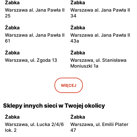
Żabka
Żabka
Warszawa al. Jana Pawła II
Warszawa al. Jana Pawła II
25
34
Żabka
Żabka
Warszawa al. Jana Pawła II
Warszawa al. Jana Pawła II
61
43a
Żabka
Żabka
Warszawa, ul. Zgoda 13
Warszawa, ul. Stanisława
Moniuszki 1a
Żabka
Żabka
Warszawa, ul.
Warszawa, ul. Grzybowska
WIĘCEJ
Świętokrzyska 0 Stacja
5
Metra A14
Sklepy innych sieci w Twojej okolicy
Żabka
Żabka
Łódź, ul. Żurawia 14
Warszawa, ul. Żurawia 18
Żabka
Żabka
Warszawa, ul. Łucka 2/4/6
Warszawa, ul. Emilii Plater
Żabka
Żabka
lok. 2
47
Warszawa, ul. Chmielna 35
Warszawa, ul. Chmielna