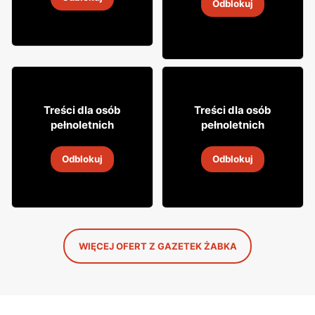
4
-
18 sie 2026
Odblokuj
4
-
18 sie 2026
18% TANIEJ!
16
7
99
99
Treści dla osób
Treści dla osób
pełnoletnich
pełnoletnich
Drink Captain Morgan
Cytrynówka Soplica
Odblokuj
Odblokuj
4
-
18 sie 2026
4
-
18 sie 2026
WIĘCEJ OFERT Z GAZETEK ŻABKA