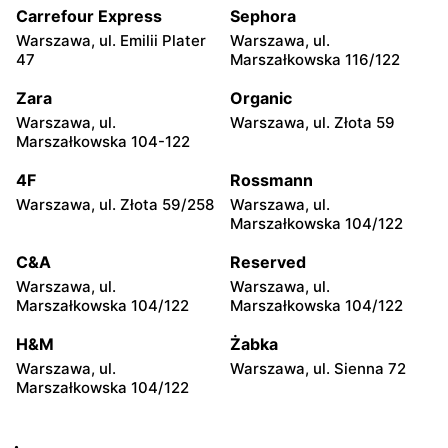
104
Carrefour Express
Sephora
Warszawa, ul. Emilii Plater
Warszawa, ul.
Żabka
Żabka
47
Marszałkowska 116/122
Warszawa, ul. Grzybowska
Warszawa, ul. Złota 69
2
Zara
Organic
Warszawa, ul.
Warszawa, ul. Złota 59
Żabka
Żabka
Marszałkowska 104-122
Warszawa, ul. Tytusa
Warszawa, ul. Chmielna 73
Chałubińskiego 8
4F
Rossmann
Warszawa, ul. Złota 59/258
Warszawa, ul.
Żabka
Żabka
Marszałkowska 104/122
Warszawa, ul. Grzybowska
Warszawa, ul. Krucza 41/43
4
C&A
Reserved
Warszawa, ul.
Warszawa, ul.
Żabka
Żabka
Marszałkowska 104/122
Marszałkowska 104/122
Warszawa, ul. Chmielna 11
Warszawa, ul. Krucza 46
H&M
Żabka
Żabka
Żabka
Warszawa, ul.
Warszawa, ul. Sienna 72
Warszawa, ul. Prosta 2/14
Warszawa, ul. Prosta 51
Marszałkowska 104/122