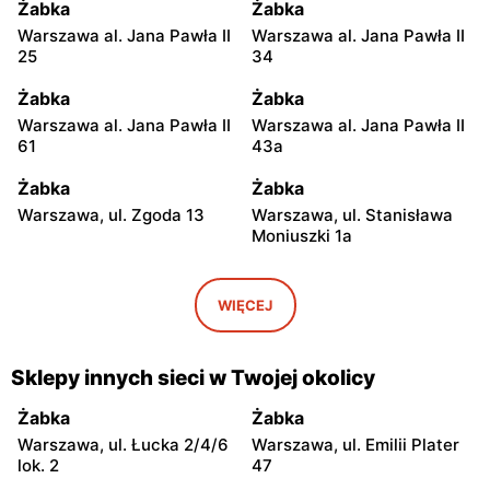
Żabka
Żabka
Warszawa al. Jana Pawła II
Warszawa al. Jana Pawła II
25
34
Żabka
Żabka
Warszawa al. Jana Pawła II
Warszawa al. Jana Pawła II
61
43a
Żabka
Żabka
Warszawa, ul. Zgoda 13
Warszawa, ul. Stanisława
Moniuszki 1a
Żabka
Żabka
Warszawa, ul.
Warszawa, ul. Grzybowska
WIĘCEJ
Świętokrzyska 0 Stacja
5
Metra A14
Sklepy innych sieci w Twojej okolicy
Żabka
Żabka
Łódź, ul. Żurawia 14
Warszawa, ul. Żurawia 18
Żabka
Żabka
Warszawa, ul. Łucka 2/4/6
Warszawa, ul. Emilii Plater
Żabka
Żabka
lok. 2
47
Warszawa, ul. Chmielna 35
Warszawa, ul. Chmielna