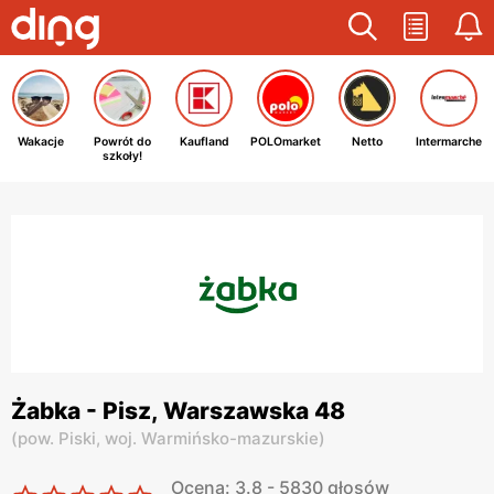
Wakacje
Powrót do
Kaufland
POLOmarket
Netto
Intermarche
szkoły!
Żabka - Pisz, Warszawska 48
(
pow. Piski,
woj. Warmińsko-mazurskie
)
Ocena: 3.8 - 5830 głosów