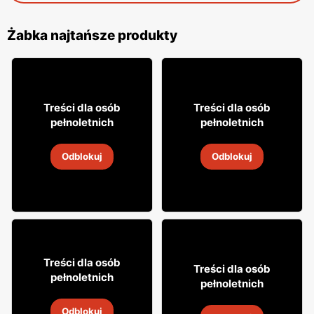
Żabka najtańsze produkty
31
29
Treści dla osób
Treści dla osób
99
99
pełnoletnich
pełnoletnich
Napój alkoholowy Soplica
Wódka Żołądkowa Gorzka
Odblokuj
Odblokuj
4
-
18 sie 2026
4
-
18 sie 2026
49
99
Treści dla osób
8
Treści dla osób
49
pełnoletnich
pełnoletnich
Whisky Clan campbell
Napój alkoholowy Soplica
Odblokuj