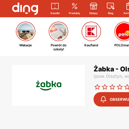
Gazetki
Produkty
Sklepy
Blog
Dni 
Wakacje
Powrót do
Kaufland
POLOmar
szkoły!
Żabka - Ol
(
pow. Olsztyn,
w
OBSERWU