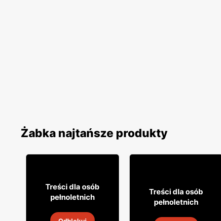
Żabka najtańsze produkty
18% TANIEJ!
16
99
7
Treści dla osób
99
Treści dla osób
pełnoletnich
pełnoletnich
Cytrynówka Soplica
Drink Captain Morgan