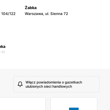
Warszawa, ul. Prosta 51
Żabka
 104/122
Warszawa, ul. Sienna 72
bka
-11
Włącz powiadomienia o gazetkach
ulubionych sieci handlowych