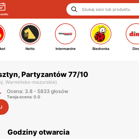
handlu
ket
Netto
Intermarche
Biedronka
Din
sztyn, Partyzantów 77/10
oj. Warmińsko-mazurskie
)
Ocena: 3.8 - 5833 głosów
Twoja ocena: 0.0
J
Godziny otwarcia