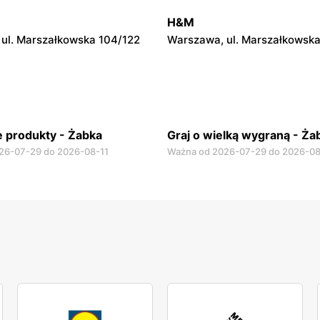
ul. Krucza 46
Warszawa, ul. Prosta 2/14
H&M
ul. Marszałkowska 104/122
Warszawa, ul. Marszałkowska
 produkty - Żabka
Graj o wielką wygraną - Ża
26-07-29 do 2026-08-11
Ważna od 2026-07-29 do 2026-08