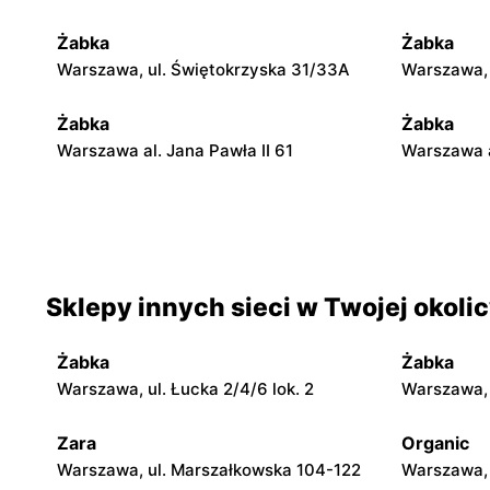
Żabka
Żabka
Warszawa, ul. Świętokrzyska 31/33A
Warszawa, u
Żabka
Żabka
Warszawa al. Jana Pawła II 61
Warszawa a
Żabka
Żabka
Warszawa, ul. Świętokrzyska 0 Stacja
Warszawa, 
Metra A14
Sklepy innych sieci w Twojej okoli
Żabka
Żabka
Warszawa, ul. Chmielna 35
Warszawa, 
Żabka
Żabka
Żabka
Żabka
Warszawa, ul. Łucka 2/4/6 lok. 2
Warszawa, u
Warszawa, ul. Tytusa Chałubińskiego 8
Warszawa, 
Zara
Organic
Żabka
Żabka
Warszawa, ul. Marszałkowska 104-122
Warszawa, 