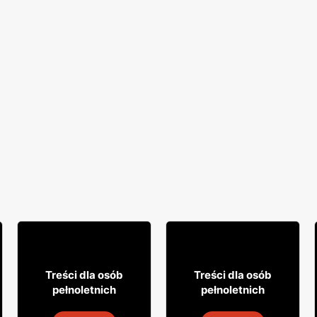
49
29
99
99
Treści dla osób
Treści dla osób
pełnoletnich
pełnoletnich
Whisky Clan campbell
Wódka Żołądkowa Gorzka