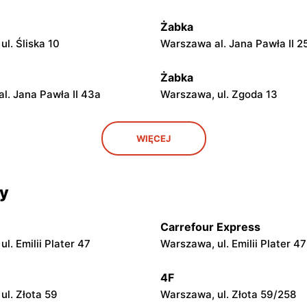
Żabka
l. Śliska 10
Warszawa al. Jana Pawła II 2
Żabka
l. Jana Pawła II 43a
Warszawa, ul. Zgoda 13
Żabka
WIĘCEJ
ul. Grzybowska 5
Łódź, ul. Żurawia 14
cy
Żabka
ul. Chmielna 104
Warszawa, ul. Grzybowska 2
Carrefour Express
Żabka
l. Emilii Plater 47
Warszawa, ul. Emilii Plater 47
ul. Chmielna 73
Warszawa, ul. Grzybowska 4
4F
Żabka
ul. Złota 59
Warszawa, ul. Złota 59/258