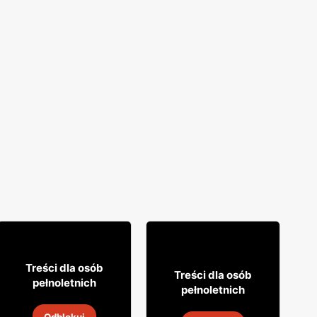
12% TANIEJ!
49
99
Treści dla osób
31
99
Treści dla osób
pełnoletnich
pełnoletnich
Whisky Grant's
Napój alkoholowy Soplica