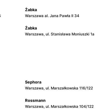
Żabka
5
Warszawa al. Jana Pawła II 34
Żabka
Warszawa, ul. Stanisława Moniuszki 1a
Żabka
Warszawa, ul. Żurawia 18
Żabka
Warszawa, ul. Złota 69
Sephora
Żabka
Warszawa, ul. Marszałkowska 116/122
Warszawa, ul. Krucza 41/43
Rossmann
Żabka
Warszawa, ul. Marszałkowska 104/122