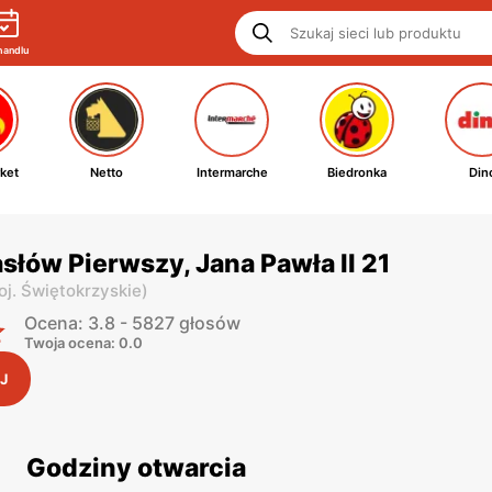
handlu
ket
Netto
Intermarche
Biedronka
Din
słów Pierwszy, Jana Pawła II 21
oj. Świętokrzyskie
)
Ocena: 3.8 - 5827 głosów
Twoja ocena: 0.0
J
Godziny otwarcia