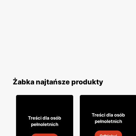
Żabka najtańsze produkty
16
99
Treści dla osób
8
49
Treści dla osób
pełnoletnich
pełnoletnich
Cytrynówka Soplica
Napój alkoholowy Soplica