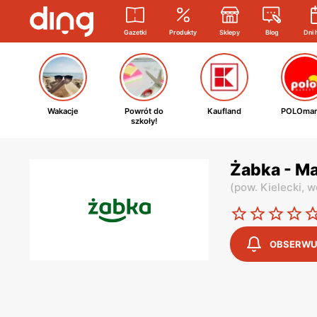
Gazetki
Produkty
Sklepy
Blog
Dni 
Wakacje
Powrót do
Kaufland
POLOmar
szkoły!
Żabka - Ma
(
pow. Kielecki,
w
OBSERWU