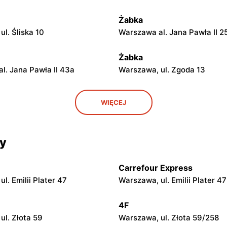
Żabka
l. Śliska 10
Warszawa al. Jana Pawła II 2
Żabka
l. Jana Pawła II 43a
Warszawa, ul. Zgoda 13
Żabka
WIĘCEJ
ul. Grzybowska 5
Łódź, ul. Żurawia 14
cy
Żabka
ul. Chmielna 104
Warszawa, ul. Grzybowska 2
Carrefour Express
Żabka
l. Emilii Plater 47
Warszawa, ul. Emilii Plater 47
ul. Chmielna 73
Warszawa, ul. Grzybowska 4
4F
Żabka
ul. Złota 59
Warszawa, ul. Złota 59/258