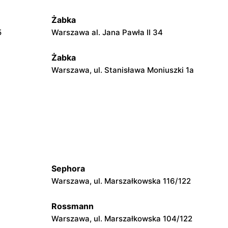
Żabka
5
Warszawa al. Jana Pawła II 34
Żabka
Warszawa, ul. Stanisława Moniuszki 1a
Żabka
Warszawa, ul. Żurawia 18
Żabka
Warszawa, ul. Złota 69
Sephora
Żabka
Warszawa, ul. Marszałkowska 116/122
Warszawa, ul. Krucza 41/43
Rossmann
Żabka
Warszawa, ul. Marszałkowska 104/122