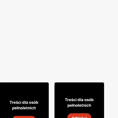
12% TANIEJ!
49
99
Treści dla osób
31
99
Treści dla osób
pełnoletnich
pełnoletnich
Whisky Grant's
Napój alkoholowy Soplica