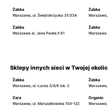
Żabka
Żabka
Warszawa, ul. Świętokrzyska 31/33A
Warszawa, u
Żabka
Żabka
Warszawa al. Jana Pawła II 61
Warszawa a
Żabka
Żabka
Warszawa, ul. Świętokrzyska 0 Stacja
Warszawa, 
Metra A14
Sklepy innych sieci w Twojej okoli
Żabka
Żabka
Warszawa, ul. Chmielna 35
Warszawa, 
Żabka
Żabka
Żabka
Żabka
Warszawa, ul. Łucka 2/4/6 lok. 2
Warszawa, u
Warszawa, ul. Tytusa Chałubińskiego 8
Warszawa, 
Zara
Organic
Żabka
Żabka
Warszawa, ul. Marszałkowska 104-122
Warszawa, 