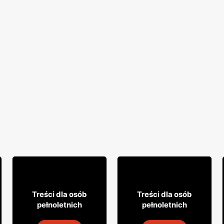
18% TANIEJ!
7
29
99
99
Treści dla osób
Treści dla osób
pełnoletnich
pełnoletnich
Drink Captain Morgan
Wódka Żołądkowa Gorzka