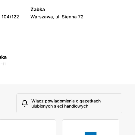
Warszawa, ul. Prosta 51
Żabka
 104/122
Warszawa, ul. Sienna 72
bka
-11
Włącz powiadomienia o gazetkach
ulubionych sieci handlowych