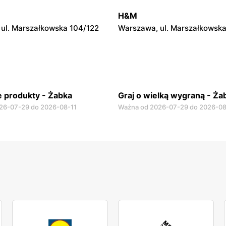
ul. Krucza 46
Warszawa, ul. Prosta 2/14
H&M
ul. Marszałkowska 104/122
Warszawa, ul. Marszałkowska
 produkty - Żabka
Graj o wielką wygraną - Ża
26-07-29 do 2026-08-11
Ważna od 2026-07-29 do 2026-08