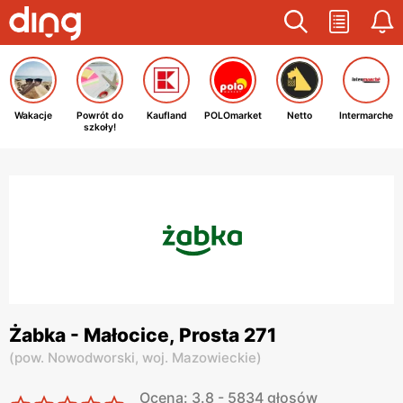
Wakacje
Powrót do
Kaufland
POLOmarket
Netto
Intermarche
szkoły!
Żabka - Małocice, Prosta 271
(
pow. Nowodworski,
woj. Mazowieckie
)
Ocena: 3.8 - 5834 głosów