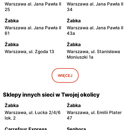
Warszawa al. Jana Pawła II
Warszawa al. Jana Pawła II
25
34
Żabka
Żabka
Warszawa al. Jana Pawła II
Warszawa al. Jana Pawła II
61
43a
Żabka
Żabka
Warszawa, ul. Zgoda 13
Warszawa, ul. Stanisława
Moniuszki 1a
Żabka
Żabka
Warszawa, ul.
Warszawa, ul. Grzybowska
WIĘCEJ
Świętokrzyska 0 Stacja
5
Metra A14
Sklepy innych sieci w Twojej okolicy
Żabka
Żabka
Łódź, ul. Żurawia 14
Warszawa, ul. Żurawia 18
Żabka
Żabka
Warszawa, ul. Łucka 2/4/6
Warszawa, ul. Emilii Plater
Żabka
Żabka
lok. 2
47
Warszawa, ul. Chmielna 35
Warszawa, ul. Chmielna
104
Carrefour Express
Sephora