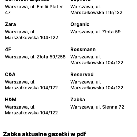
Warszawa, ul. Emilii Plater
Warszawa, ul.
Żabka
Żabka
47
Marszałkowska 116/122
Warszawa, ul. Grzybowska
Warszawa, ul. Złota 69
2
Zara
Organic
Warszawa, ul.
Warszawa, ul. Złota 59
Żabka
Żabka
Marszałkowska 104-122
Warszawa, ul. Tytusa
Warszawa, ul. Chmielna 73
Chałubińskiego 8
4F
Rossmann
Warszawa, ul. Złota 59/258
Warszawa, ul.
Żabka
Żabka
Marszałkowska 104/122
Warszawa, ul. Grzybowska
Warszawa, ul. Krucza 41/43
4
C&A
Reserved
Warszawa, ul.
Warszawa, ul.
Żabka
Żabka
Marszałkowska 104/122
Marszałkowska 104/122
Warszawa, ul. Chmielna 11
Warszawa, ul. Krucza 46
H&M
Żabka
Żabka
Żabka
Warszawa, ul.
Warszawa, ul. Sienna 72
Warszawa, ul. Prosta 2/14
Warszawa, ul. Prosta 51
Marszałkowska 104/122
Żabka aktualne gazetki w pdf