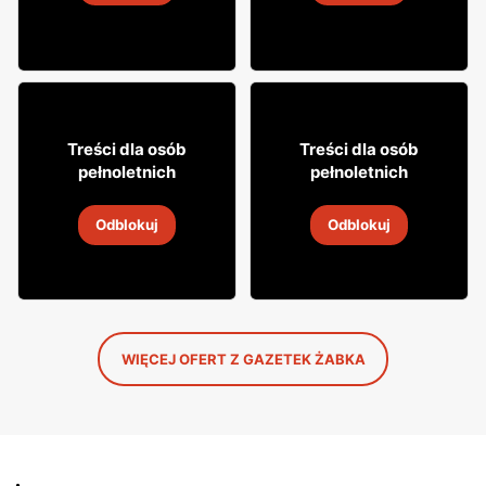
4
-
18 sie 2026
4
-
18 sie 2026
12% TANIEJ!
49
49
99
99
Treści dla osób
Treści dla osób
pełnoletnich
pełnoletnich
Whisky Grant's
Whisky Clan campbell
Odblokuj
Odblokuj
4
-
18 sie 2026
4
-
18 sie 2026
WIĘCEJ OFERT Z GAZETEK ŻABKA