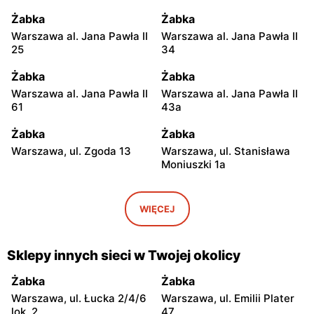
Żabka
Żabka
Warszawa al. Jana Pawła II
Warszawa al. Jana Pawła II
25
34
Żabka
Żabka
Warszawa al. Jana Pawła II
Warszawa al. Jana Pawła II
61
43a
Żabka
Żabka
Warszawa, ul. Zgoda 13
Warszawa, ul. Stanisława
Moniuszki 1a
Żabka
Żabka
Warszawa, ul.
Warszawa, ul. Grzybowska
WIĘCEJ
Świętokrzyska 0 Stacja
5
Metra A14
Sklepy innych sieci w Twojej okolicy
Żabka
Żabka
Łódź, ul. Żurawia 14
Warszawa, ul. Żurawia 18
Żabka
Żabka
Warszawa, ul. Łucka 2/4/6
Warszawa, ul. Emilii Plater
Żabka
Żabka
lok. 2
47