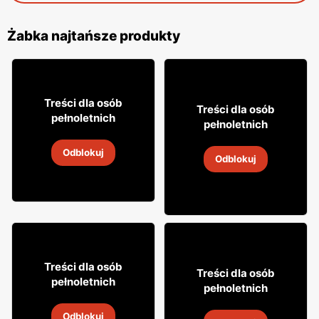
Żabka najtańsze produkty
16
99
Treści dla osób
8
Treści dla osób
49
pełnoletnich
pełnoletnich
Cytrynówka Soplica
Napój alkoholowy Soplica
Odblokuj
4
-
18 sie 2026
Odblokuj
4
-
18 sie 2026
18% TANIEJ!
7
99
Treści dla osób
31
Treści dla osób
99
pełnoletnich
pełnoletnich
Drink Captain Morgan
Napój alkoholowy Soplica
Odblokuj