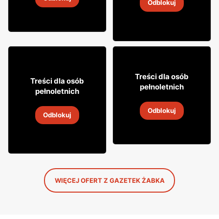
4
-
18 sie 2026
Odblokuj
4
-
18 sie 2026
12% TANIEJ!
49
99
Treści dla osób
29
Treści dla osób
99
pełnoletnich
pełnoletnich
Whisky Grant's
Wódka Żołądkowa Gorzka
Odblokuj
4
-
18 sie 2026
Odblokuj
4
-
18 sie 2026
WIĘCEJ OFERT Z GAZETEK ŻABKA