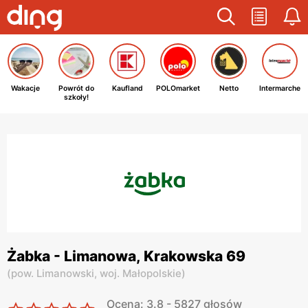
Wakacje
Powrót do
Kaufland
POLOmarket
Netto
Intermarche
szkoły!
Żabka - Limanowa, Krakowska 69
(
pow. Limanowski,
woj. Małopolskie
)
Ocena: 3.8 - 5827 głosów