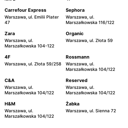
Warszawa, ul. Chmielna 35
Warszawa, ul. Chmielna
104
Carrefour Express
Sephora
Warszawa, ul. Emilii Plater
Warszawa, ul.
Żabka
Żabka
47
Marszałkowska 116/122
Warszawa, ul. Grzybowska
Warszawa, ul. Złota 69
2
Zara
Organic
Warszawa, ul.
Warszawa, ul. Złota 59
Żabka
Żabka
Marszałkowska 104-122
Warszawa, ul. Tytusa
Warszawa, ul. Chmielna 73
Chałubińskiego 8
4F
Rossmann
Warszawa, ul. Złota 59/258
Warszawa, ul.
Żabka
Żabka
Marszałkowska 104/122
Warszawa, ul. Grzybowska
Warszawa, ul. Krucza 41/43
4
C&A
Reserved
Warszawa, ul.
Warszawa, ul.
Żabka
Żabka
Marszałkowska 104/122
Marszałkowska 104/122
Warszawa, ul. Chmielna 11
Warszawa, ul. Krucza 46
H&M
Żabka
Żabka
Żabka
Warszawa, ul.
Warszawa, ul. Sienna 72
Warszawa, ul. Prosta 2/14
Warszawa, ul. Prosta 51
Marszałkowska 104/122