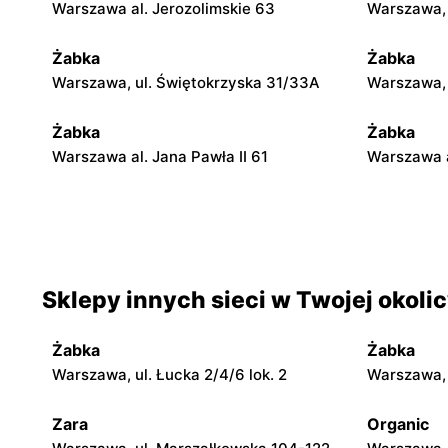
Warszawa al. Jerozolimskie 63
Warszawa, 
Żabka
Żabka
Warszawa, ul. Świętokrzyska 31/33A
Warszawa, u
Żabka
Żabka
Warszawa al. Jana Pawła II 61
Warszawa a
Żabka
Żabka
Warszawa, ul. Świętokrzyska 0 Stacja
Warszawa, 
Metra A14
Sklepy innych sieci w Twojej okoli
Żabka
Żabka
Warszawa, ul. Chmielna 35
Warszawa, 
Żabka
Żabka
Żabka
Żabka
Warszawa, ul. Łucka 2/4/6 lok. 2
Warszawa, u
Warszawa, ul. Tytusa Chałubińskiego 8
Warszawa, 
Zara
Organic
Żabka
Żabka