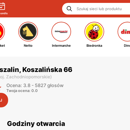
handlu
ket
Netto
Intermarche
Biedronka
Din
szalin, Koszalińska 66
oj. Zachodniopomorskie
)
Ocena: 3.8 - 5827 głosów
Twoja ocena: 0.0
J
Godziny otwarcia