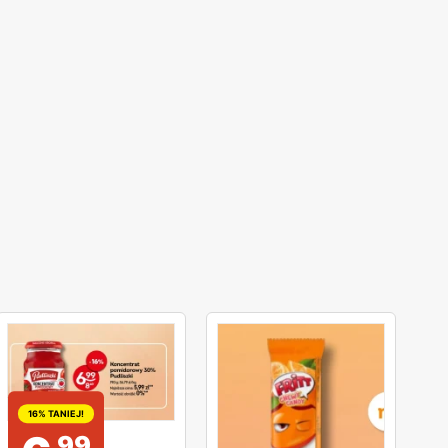
16% TANIEJ!
99