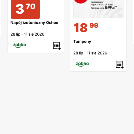
3
70
Napój izotoniczny Oshee
18
99
28 lip
-
11 sie 2026
Tampony
28 lip
-
11 sie 2026