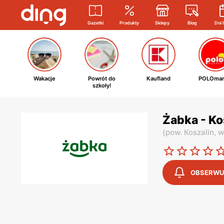
Gazetki
Produkty
Sklepy
Blog
Dni 
Wakacje
Powrót do
Kaufland
POLOmar
szkoły!
Żabka - Ko
(
pow. Koszalin,
w
OBSERWU