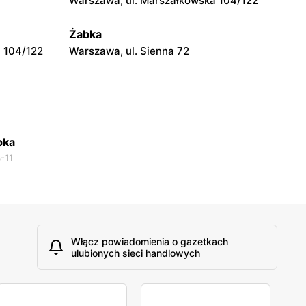
Warszawa, ul. Marszałkowska 104/122
Warszawa, ul. Prosta 51
Żabka
 104/122
Warszawa, ul. Sienna 72
bka
-11
Włącz powiadomienia o gazetkach
ulubionych sieci handlowych