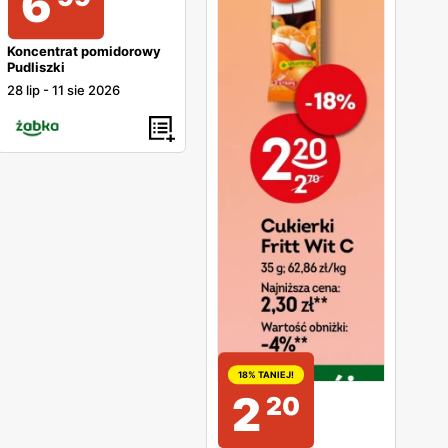
6
Koncentrat pomidorowy
Pudliszki
28 lip
-
11 sie 2026
18% TANIEJ!
2
20