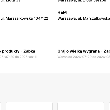
ul. Złota 59
Warszawa, ul. Złota 59/258
ul. Krucza 46
Warszawa, ul. Prosta 2/14
H&M
ul. Marszałkowska 104/122
Warszawa, ul. Marszałkowska
 produkty - Żabka
Graj o wielką wygraną - Ża
26-07-29 do 2026-08-11
Ważna od 2026-07-29 do 2026-08