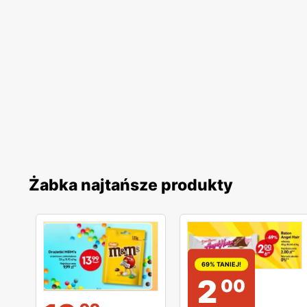
Żabka najtańsze produkty
69% TANIEJ!
2
00