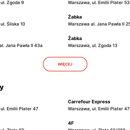
ul. Zgoda 9
Warszawa, ul. Emilii Plater 53
Żabka
l. Śliska 10
Warszawa al. Jana Pawła II 2
Żabka
l. Jana Pawła II 43a
Warszawa, ul. Zgoda 13
Żabka
WIĘCEJ
ul. Grzybowska 5
Łódź, ul. Żurawia 14
cy
Żabka
ul. Chmielna 104
Warszawa, ul. Grzybowska 2
Carrefour Express
Żabka
l. Emilii Plater 47
Warszawa, ul. Emilii Plater 47
ul. Chmielna 73
Warszawa, ul. Grzybowska 4
4F
Żabka