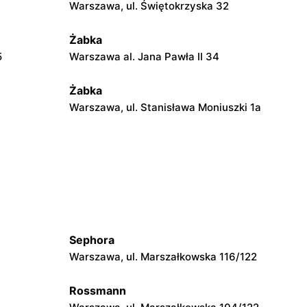
Warszawa, ul. Świętokrzyska 32
Żabka
5
Warszawa al. Jana Pawła II 34
Żabka
Warszawa, ul. Stanisława Moniuszki 1a
Żabka
Warszawa, ul. Żurawia 18
Żabka
Warszawa, ul. Złota 69
Sephora
Żabka
Warszawa, ul. Marszałkowska 116/122
Warszawa, ul. Krucza 41/43
Rossmann
Żabka