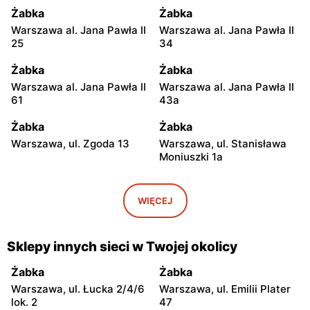
Żabka
Żabka
Warszawa al. Jana Pawła II
Warszawa al. Jana Pawła II
25
34
Żabka
Żabka
Warszawa al. Jana Pawła II
Warszawa al. Jana Pawła II
61
43a
Żabka
Żabka
Warszawa, ul. Zgoda 13
Warszawa, ul. Stanisława
Moniuszki 1a
Żabka
Żabka
Warszawa, ul.
Warszawa, ul. Grzybowska
WIĘCEJ
Świętokrzyska 0 Stacja
5
Metra A14
Sklepy innych sieci w Twojej okolicy
Żabka
Żabka
Łódź, ul. Żurawia 14
Warszawa, ul. Żurawia 18
Żabka
Żabka
Warszawa, ul. Łucka 2/4/6
Warszawa, ul. Emilii Plater
Żabka
Żabka
lok. 2
47