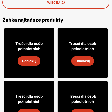
WIĘCEJ (2)
Żabka najtańsze produkty
12% TANIEJ!
49
49
99
99
Treści dla osób
Treści dla osób
pełnoletnich
pełnoletnich
Whisky Grant's
Whisky Clan campbell
Odblokuj
Odblokuj
4
-
18 sie 2026
4
-
18 sie 2026
18% TANIEJ!
16
7
99
99
Treści dla osób
Treści dla osób
pełnoletnich
pełnoletnich
Cytrynówka Soplica
Drink Captain Morgan