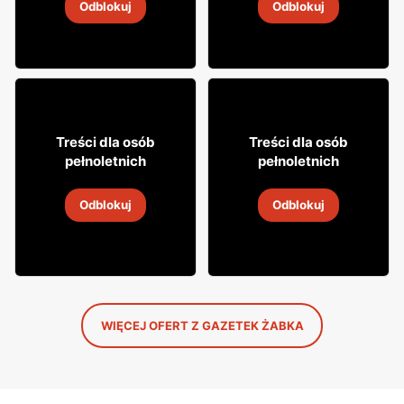
Odblokuj
Odblokuj
4
-
18 sie 2026
4
-
18 sie 2026
8
29
Treści dla osób
Treści dla osób
49
99
pełnoletnich
pełnoletnich
Napój alkoholowy Soplica
Wódka Żołądkowa Gorzka
Odblokuj
Odblokuj
4
-
18 sie 2026
4
-
18 sie 2026
WIĘCEJ OFERT Z GAZETEK ŻABKA