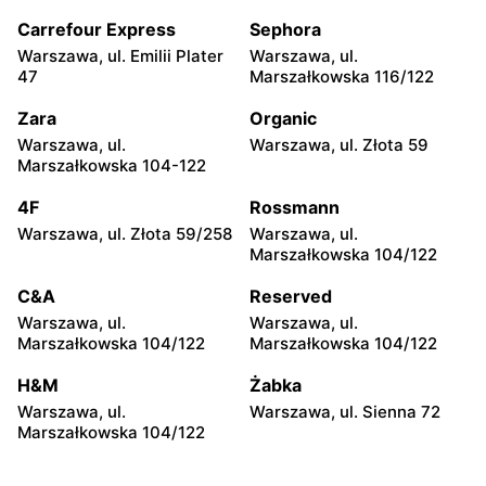
Warszawa, ul. Chmielna 35
Warszawa, ul. Chmielna
104
Carrefour Express
Sephora
Warszawa, ul. Emilii Plater
Warszawa, ul.
Żabka
Żabka
47
Marszałkowska 116/122
Warszawa, ul. Grzybowska
Warszawa, ul. Złota 69
2
Zara
Organic
Warszawa, ul.
Warszawa, ul. Złota 59
Żabka
Żabka
Marszałkowska 104-122
Warszawa, ul. Tytusa
Warszawa, ul. Chmielna 73
Chałubińskiego 8
4F
Rossmann
Warszawa, ul. Złota 59/258
Warszawa, ul.
Żabka
Żabka
Marszałkowska 104/122
Warszawa, ul. Grzybowska
Warszawa, ul. Krucza 41/43
4
C&A
Reserved
Warszawa, ul.
Warszawa, ul.
Żabka
Żabka
Marszałkowska 104/122
Marszałkowska 104/122
Warszawa, ul. Chmielna 11
Warszawa, ul. Krucza 46
H&M
Żabka
Żabka
Żabka
Warszawa, ul.
Warszawa, ul. Sienna 72
Warszawa, ul. Prosta 2/14
Warszawa, ul. Prosta 51
Marszałkowska 104/122