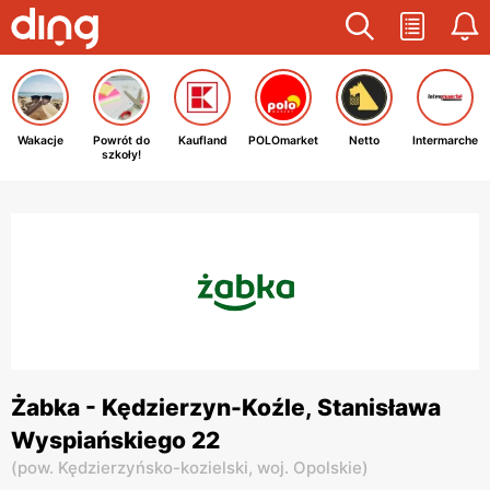
Wakacje
Powrót do
Kaufland
POLOmarket
Netto
Intermarche
szkoły!
Żabka - Kędzierzyn-Koźle, Stanisława
Wyspiańskiego 22
(
pow. Kędzierzyńsko-kozielski,
woj. Opolskie
)