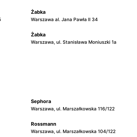
Żabka
5
Warszawa al. Jana Pawła II 34
Żabka
Warszawa, ul. Stanisława Moniuszki 1a
Żabka
Warszawa, ul. Żurawia 18
Żabka
Warszawa, ul. Złota 69
Sephora
Żabka
Warszawa, ul. Marszałkowska 116/122
Warszawa, ul. Krucza 41/43
Rossmann
Żabka
Warszawa, ul. Marszałkowska 104/122