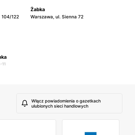
Warszawa, ul. Prosta 51
Żabka
 104/122
Warszawa, ul. Sienna 72
bka
-11
Włącz powiadomienia o gazetkach
ulubionych sieci handlowych