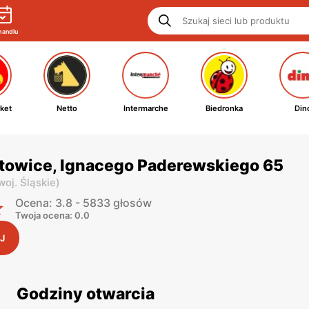
handlu
ket
Netto
Intermarche
Biedronka
Din
atowice, Ignacego Paderewskiego 65
woj. Śląskie
)
Ocena: 3.8 - 5833 głosów
Twoja ocena: 0.0
J
Godziny otwarcia