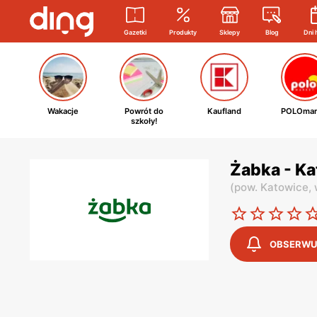
Gazetki
Produkty
Sklepy
Blog
Dni 
Wakacje
Powrót do
Kaufland
POLOmar
szkoły!
Żabka - K
(
pow. Katowice,
OBSERWU