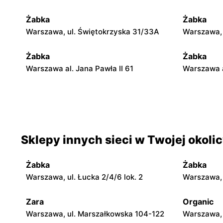
Żabka
Żabka
Warszawa, ul. Świętokrzyska 31/33A
Warszawa, u
Żabka
Żabka
Warszawa al. Jana Pawła II 61
Warszawa a
Żabka
Żabka
Warszawa, ul. Świętokrzyska 0 Stacja
Warszawa, 
Metra A14
Sklepy innych sieci w Twojej okoli
Żabka
Żabka
Warszawa, ul. Chmielna 35
Warszawa, 
Żabka
Żabka
Żabka
Żabka
Warszawa, ul. Łucka 2/4/6 lok. 2
Warszawa, u
Warszawa, ul. Tytusa Chałubińskiego 8
Warszawa, 
Zara
Organic
Żabka
Żabka
Warszawa, ul. Marszałkowska 104-122
Warszawa, 