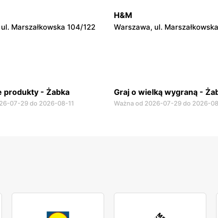
ul. Krucza 46
Warszawa, ul. Prosta 2/14
H&M
ul. Marszałkowska 104/122
Warszawa, ul. Marszałkowska
 produkty - Żabka
Graj o wielką wygraną - Ża
26-07-29 do 2026-08-11
Ważna od 2026-07-29 do 2026-08