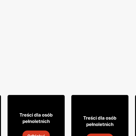
12% TANIEJ!
49
99
Treści dla osób
49
99
Treści dla osób
pełnoletnich
pełnoletnich
Whisky Grant's
Whisky Clan campbell