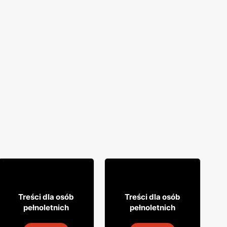
18% TANIEJ!
7
29
99
99
Treści dla osób
Treści dla osób
pełnoletnich
pełnoletnich
Drink Captain Morgan
Wódka Żołądkowa Gorzka