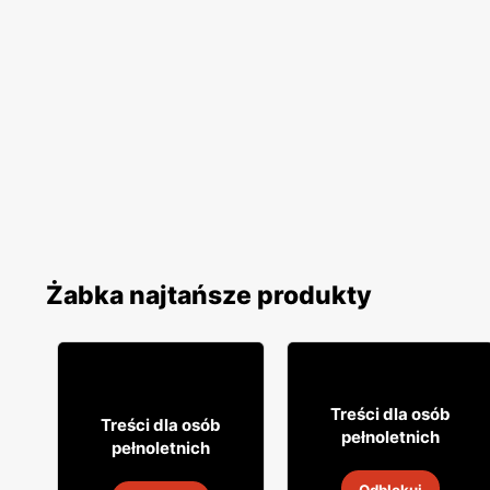
Żabka najtańsze produkty
16
99
Treści dla osób
8
49
Treści dla osób
pełnoletnich
pełnoletnich
Cytrynówka Soplica
Napój alkoholowy Soplica