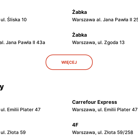
Żabka
l. Śliska 10
Warszawa al. Jana Pawła II 2
Żabka
l. Jana Pawła II 43a
Warszawa, ul. Zgoda 13
Żabka
WIĘCEJ
ul. Grzybowska 5
Łódź, ul. Żurawia 14
cy
Żabka
ul. Chmielna 104
Warszawa, ul. Grzybowska 2
Carrefour Express
Żabka
l. Emilii Plater 47
Warszawa, ul. Emilii Plater 47
ul. Chmielna 73
Warszawa, ul. Grzybowska 4
4F
Żabka
ul. Złota 59
Warszawa, ul. Złota 59/258