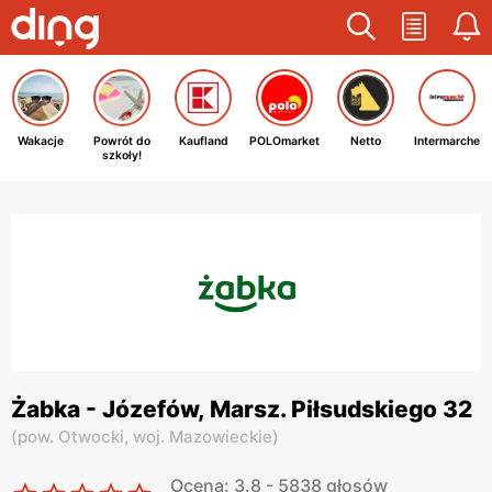
Wakacje
Powrót do
Kaufland
POLOmarket
Netto
Intermarche
szkoły!
Żabka - Józefów, Marsz. Piłsudskiego 32
(
pow. Otwocki,
woj. Mazowieckie
)
Ocena: 3.8 - 5838 głosów