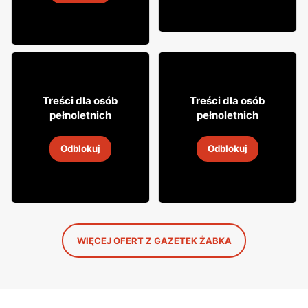
4
-
18 sie 2026
8
31
Treści dla osób
Treści dla osób
49
99
pełnoletnich
pełnoletnich
Napój alkoholowy Soplica
Napój alkoholowy Soplica
Odblokuj
Odblokuj
4
-
18 sie 2026
4
-
18 sie 2026
WIĘCEJ OFERT Z GAZETEK ŻABKA