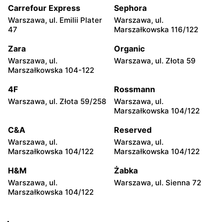
104
Carrefour Express
Sephora
Warszawa, ul. Emilii Plater
Warszawa, ul.
Żabka
Żabka
47
Marszałkowska 116/122
Warszawa, ul. Grzybowska
Warszawa, ul. Złota 69
2
Zara
Organic
Warszawa, ul.
Warszawa, ul. Złota 59
Żabka
Żabka
Marszałkowska 104-122
Warszawa, ul. Tytusa
Warszawa, ul. Chmielna 73
Chałubińskiego 8
4F
Rossmann
Warszawa, ul. Złota 59/258
Warszawa, ul.
Żabka
Żabka
Marszałkowska 104/122
Warszawa, ul. Grzybowska
Warszawa, ul. Krucza 41/43
4
C&A
Reserved
Warszawa, ul.
Warszawa, ul.
Żabka
Żabka
Marszałkowska 104/122
Marszałkowska 104/122
Warszawa, ul. Chmielna 11
Warszawa, ul. Krucza 46
H&M
Żabka
Żabka
Żabka
Warszawa, ul.
Warszawa, ul. Sienna 72
Warszawa, ul. Prosta 2/14
Warszawa, ul. Prosta 51
Marszałkowska 104/122