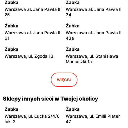
Żabka
Żabka
Warszawa al. Jana Pawła II
Warszawa al. Jana Pawła II
25
34
Żabka
Żabka
Warszawa al. Jana Pawła II
Warszawa al. Jana Pawła II
61
43a
Żabka
Żabka
Warszawa, ul. Zgoda 13
Warszawa, ul. Stanisława
Moniuszki 1a
Żabka
Żabka
Warszawa, ul.
Warszawa, ul. Grzybowska
WIĘCEJ
Świętokrzyska 0 Stacja
5
Metra A14
Sklepy innych sieci w Twojej okolicy
Żabka
Żabka
Łódź, ul. Żurawia 14
Warszawa, ul. Żurawia 18
Żabka
Żabka
Warszawa, ul. Łucka 2/4/6
Warszawa, ul. Emilii Plater
Żabka
Żabka
lok. 2
47
Warszawa, ul. Chmielna 35
Warszawa, ul. Chmielna