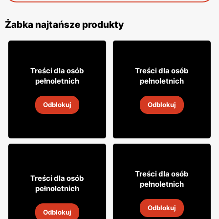
Żabka najtańsze produkty
12% TANIEJ!
49
49
99
99
Treści dla osób
Treści dla osób
pełnoletnich
pełnoletnich
Whisky Grant's
Whisky Clan campbell
Odblokuj
Odblokuj
4
-
18 sie 2026
4
-
18 sie 2026
16
99
Treści dla osób
29
Treści dla osób
99
pełnoletnich
pełnoletnich
Cytrynówka Soplica
Wódka Żołądkowa Gorzka
Odblokuj
4
-
18 sie 2026
Odblokuj