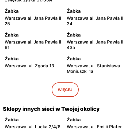
Żabka
Żabka
Warszawa al. Jana Pawła II
Warszawa al. Jana Pawła II
25
34
Żabka
Żabka
Warszawa al. Jana Pawła II
Warszawa al. Jana Pawła II
61
43a
Żabka
Żabka
Warszawa, ul. Zgoda 13
Warszawa, ul. Stanisława
Moniuszki 1a
Żabka
Żabka
Warszawa, ul.
Warszawa, ul. Grzybowska
WIĘCEJ
Świętokrzyska 0 Stacja
5
Metra A14
Sklepy innych sieci w Twojej okolicy
Żabka
Żabka
Łódź, ul. Żurawia 14
Warszawa, ul. Żurawia 18
Żabka
Żabka
Warszawa, ul. Łucka 2/4/6
Warszawa, ul. Emilii Plater