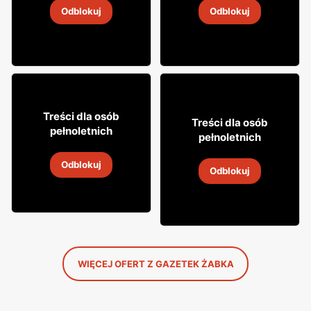
Odblokuj
Odblokuj
4
-
18 sie 2026
4
-
18 sie 2026
12% TANIEJ!
49
99
Treści dla osób
29
Treści dla osób
99
pełnoletnich
pełnoletnich
Whisky Grant's
Wódka Żołądkowa Gorzka
Odblokuj
4
-
18 sie 2026
Odblokuj
4
-
18 sie 2026
WIĘCEJ OFERT Z GAZETEK ŻABKA