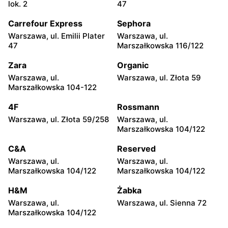
Żabka
Żabka
lok. 2
47
Warszawa, ul. Chmielna 35
Warszawa, ul. Chmielna
104
Carrefour Express
Sephora
Warszawa, ul. Emilii Plater
Warszawa, ul.
Żabka
Żabka
47
Marszałkowska 116/122
Warszawa, ul. Grzybowska
Warszawa, ul. Złota 69
2
Zara
Organic
Warszawa, ul.
Warszawa, ul. Złota 59
Żabka
Żabka
Marszałkowska 104-122
Warszawa, ul. Tytusa
Warszawa, ul. Chmielna 73
Chałubińskiego 8
4F
Rossmann
Warszawa, ul. Złota 59/258
Warszawa, ul.
Żabka
Żabka
Marszałkowska 104/122
Warszawa, ul. Grzybowska
Warszawa, ul. Krucza 41/43
4
C&A
Reserved
Warszawa, ul.
Warszawa, ul.
Żabka
Żabka
Marszałkowska 104/122
Marszałkowska 104/122
Warszawa, ul. Chmielna 11
Warszawa, ul. Krucza 46
H&M
Żabka
Żabka
Żabka
Warszawa, ul.
Warszawa, ul. Sienna 72
Warszawa, ul. Prosta 2/14
Warszawa, ul. Prosta 51
Marszałkowska 104/122