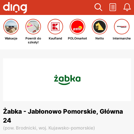
Wakacje
Powrót do
Kaufland
POLOmarket
Netto
Intermarche
szkoły!
Żabka - Jabłonowo Pomorskie, Główna
24
(
pow. Brodnicki,
woj. Kujawsko-pomorskie
)