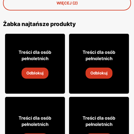
WIĘCEJ (2)
Żabka najtańsze produkty
18% TANIEJ!
16
7
99
99
Treści dla osób
Treści dla osób
pełnoletnich
pełnoletnich
Drink Captain Morgan
Cytrynówka Soplica
Odblokuj
Odblokuj
4
-
18 sie 2026
4
-
18 sie 2026
8
31
Treści dla osób
Treści dla osób
49
99
pełnoletnich
pełnoletnich
Napój alkoholowy Soplica
Napój alkoholowy Soplica