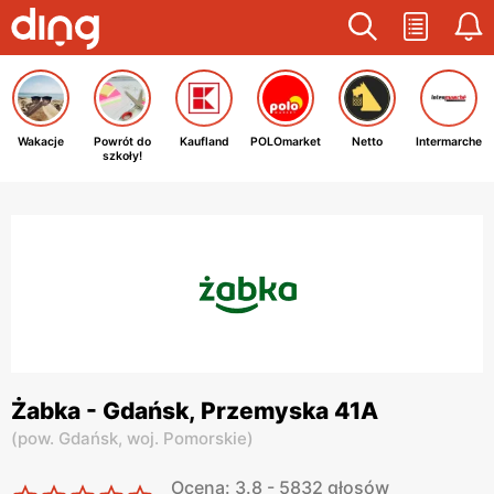
Wakacje
Powrót do
Kaufland
POLOmarket
Netto
Intermarche
szkoły!
Żabka - Gdańsk, Przemyska 41A
(
pow. Gdańsk,
woj. Pomorskie
)
Ocena: 3.8 - 5832 głosów