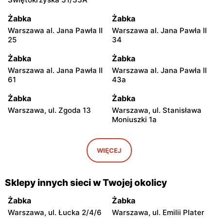
Żabka
Żabka
Warszawa al. Jana Pawła II
Warszawa al. Jana Pawła II
25
34
Żabka
Żabka
Warszawa al. Jana Pawła II
Warszawa al. Jana Pawła II
61
43a
Żabka
Żabka
Warszawa, ul. Zgoda 13
Warszawa, ul. Stanisława
Moniuszki 1a
Żabka
Żabka
Warszawa, ul.
Warszawa, ul. Grzybowska
WIĘCEJ
Świętokrzyska 0 Stacja
5
Metra A14
Sklepy innych sieci w Twojej okolicy
Żabka
Żabka
Łódź, ul. Żurawia 14
Warszawa, ul. Żurawia 18
Żabka
Żabka
Warszawa, ul. Łucka 2/4/6
Warszawa, ul. Emilii Plater