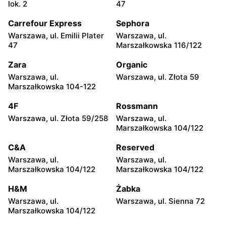
Żabka
Żabka
lok. 2
47
Warszawa, ul. Chmielna 35
Warszawa, ul. Chmielna
104
Carrefour Express
Sephora
Warszawa, ul. Emilii Plater
Warszawa, ul.
Żabka
Żabka
47
Marszałkowska 116/122
Warszawa, ul. Grzybowska
Warszawa, ul. Złota 69
2
Zara
Organic
Warszawa, ul.
Warszawa, ul. Złota 59
Żabka
Żabka
Marszałkowska 104-122
Warszawa, ul. Tytusa
Warszawa, ul. Chmielna 73
Chałubińskiego 8
4F
Rossmann
Warszawa, ul. Złota 59/258
Warszawa, ul.
Żabka
Żabka
Marszałkowska 104/122
Warszawa, ul. Grzybowska
Warszawa, ul. Krucza 41/43
4
C&A
Reserved
Warszawa, ul.
Warszawa, ul.
Żabka
Żabka
Marszałkowska 104/122
Marszałkowska 104/122
Warszawa, ul. Chmielna 11
Warszawa, ul. Krucza 46
H&M
Żabka
Żabka
Żabka
Warszawa, ul.
Warszawa, ul. Sienna 72
Warszawa, ul. Prosta 2/14
Warszawa, ul. Prosta 51
Marszałkowska 104/122