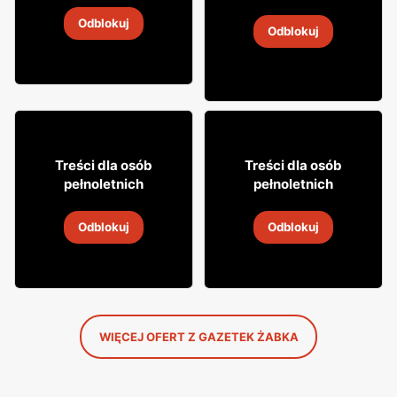
Napój alkoholowy Soplica
Odblokuj
4
-
18 sie 2026
Odblokuj
4
-
18 sie 2026
18% TANIEJ!
16
7
99
99
Treści dla osób
Treści dla osób
pełnoletnich
pełnoletnich
Drink Captain Morgan
Cytrynówka Soplica
Odblokuj
Odblokuj
4
-
18 sie 2026
4
-
18 sie 2026
WIĘCEJ OFERT Z GAZETEK ŻABKA