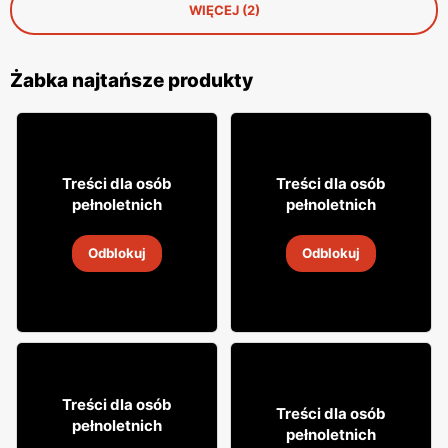
WIĘCEJ (2)
Żabka najtańsze produkty
31
29
Treści dla osób
Treści dla osób
99
99
pełnoletnich
pełnoletnich
Napój alkoholowy Soplica
Wódka Żołądkowa Gorzka
Odblokuj
Odblokuj
4
-
18 sie 2026
4
-
18 sie 2026
49
99
Treści dla osób
8
Treści dla osób
49
pełnoletnich
pełnoletnich
Whisky Clan campbell