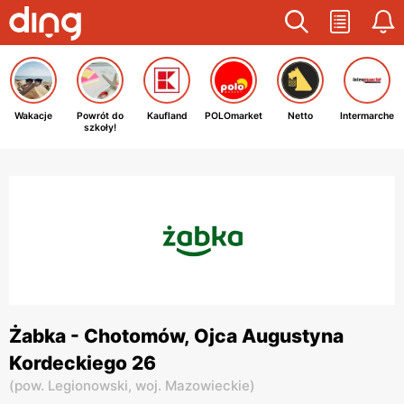
Wakacje
Powrót do
Kaufland
POLOmarket
Netto
Intermarche
szkoły!
Żabka - Chotomów, Ojca Augustyna
Kordeckiego 26
(
pow. Legionowski,
woj. Mazowieckie
)