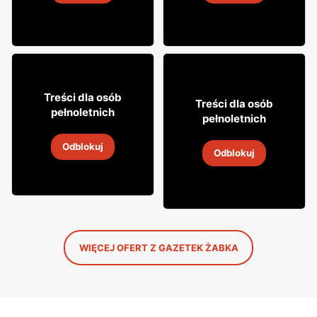
4
-
18 sie 2026
4
-
18 sie 2026
12% TANIEJ!
49
99
Treści dla osób
29
Treści dla osób
99
pełnoletnich
pełnoletnich
Whisky Grant's
Wódka Żołądkowa Gorzka
Odblokuj
4
-
18 sie 2026
Odblokuj
4
-
18 sie 2026
WIĘCEJ OFERT Z GAZETEK ŻABKA