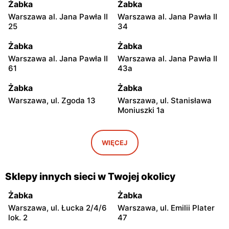
Żabka
Żabka
Warszawa al. Jana Pawła II
Warszawa al. Jana Pawła II
25
34
Żabka
Żabka
Warszawa al. Jana Pawła II
Warszawa al. Jana Pawła II
61
43a
Żabka
Żabka
Warszawa, ul. Zgoda 13
Warszawa, ul. Stanisława
Moniuszki 1a
Żabka
Żabka
Warszawa, ul.
Warszawa, ul. Grzybowska
WIĘCEJ
Świętokrzyska 0 Stacja
5
Metra A14
Sklepy innych sieci w Twojej okolicy
Żabka
Żabka
Łódź, ul. Żurawia 14
Warszawa, ul. Żurawia 18
Żabka
Żabka
Warszawa, ul. Łucka 2/4/6
Warszawa, ul. Emilii Plater
Żabka
Żabka
lok. 2
47
Warszawa, ul. Chmielna 35
Warszawa, ul. Chmielna