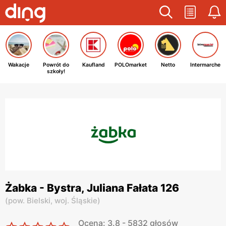
Wakacje
Powrót do
Kaufland
POLOmarket
Netto
Intermarche
szkoły!
Żabka - Bystra, Juliana Fałata 126
(
pow. Bielski,
woj. Śląskie
)
Ocena: 3.8 - 5832 głosów