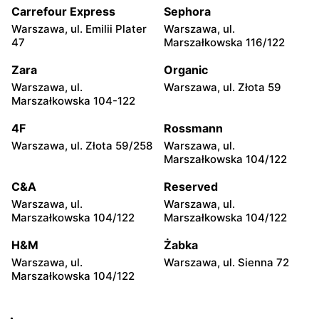
104
Carrefour Express
Sephora
Warszawa, ul. Emilii Plater
Warszawa, ul.
Żabka
Żabka
47
Marszałkowska 116/122
Warszawa, ul. Grzybowska
Warszawa, ul. Złota 69
2
Zara
Organic
Warszawa, ul.
Warszawa, ul. Złota 59
Żabka
Żabka
Marszałkowska 104-122
Warszawa, ul. Tytusa
Warszawa, ul. Chmielna 73
Chałubińskiego 8
4F
Rossmann
Warszawa, ul. Złota 59/258
Warszawa, ul.
Żabka
Żabka
Marszałkowska 104/122
Warszawa, ul. Grzybowska
Warszawa, ul. Krucza 41/43
4
C&A
Reserved
Warszawa, ul.
Warszawa, ul.
Żabka
Żabka
Marszałkowska 104/122
Marszałkowska 104/122
Warszawa, ul. Chmielna 11
Warszawa, ul. Krucza 46
H&M
Żabka
Żabka
Żabka
Warszawa, ul.
Warszawa, ul. Sienna 72
Warszawa, ul. Prosta 2/14
Warszawa, ul. Prosta 51
Marszałkowska 104/122