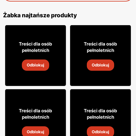
Żabka najtańsze produkty
18% TANIEJ!
16
7
99
99
Treści dla osób
Treści dla osób
pełnoletnich
pełnoletnich
Drink Captain Morgan
Cytrynówka Soplica
Odblokuj
Odblokuj
4
-
18 sie 2026
4
-
18 sie 2026
8
31
Treści dla osób
Treści dla osób
49
99
pełnoletnich
pełnoletnich
Napój alkoholowy Soplica
Napój alkoholowy Soplica
Odblokuj
Odblokuj