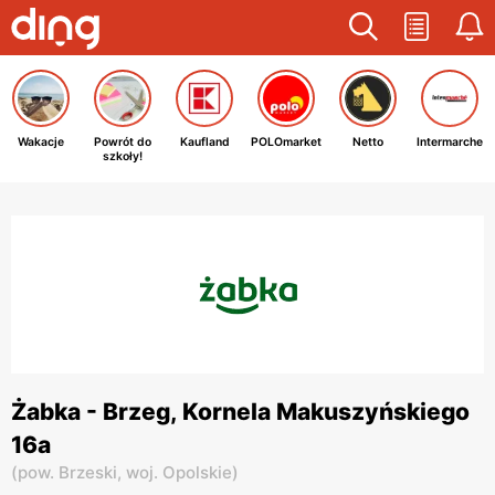
Wakacje
Powrót do
Kaufland
POLOmarket
Netto
Intermarche
szkoły!
Żabka - Brzeg, Kornela Makuszyńskiego
16a
(
pow. Brzeski,
woj. Opolskie
)