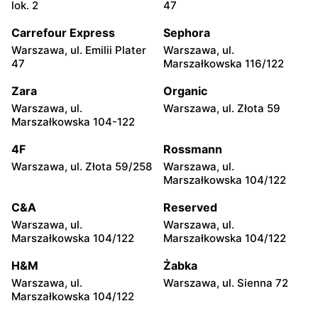
Żabka
Żabka
lok. 2
47
Warszawa, ul. Chmielna 35
Warszawa, ul. Chmielna
104
Carrefour Express
Sephora
Warszawa, ul. Emilii Plater
Warszawa, ul.
Żabka
Żabka
47
Marszałkowska 116/122
Warszawa, ul. Grzybowska
Warszawa, ul. Złota 69
2
Zara
Organic
Warszawa, ul.
Warszawa, ul. Złota 59
Żabka
Żabka
Marszałkowska 104-122
Warszawa, ul. Tytusa
Warszawa, ul. Chmielna 73
Chałubińskiego 8
4F
Rossmann
Warszawa, ul. Złota 59/258
Warszawa, ul.
Żabka
Żabka
Marszałkowska 104/122
Warszawa, ul. Grzybowska
Warszawa, ul. Krucza 41/43
4
C&A
Reserved
Warszawa, ul.
Warszawa, ul.
Żabka
Żabka
Marszałkowska 104/122
Marszałkowska 104/122
Warszawa, ul. Chmielna 11
Warszawa, ul. Krucza 46
H&M
Żabka
Żabka
Żabka
Warszawa, ul.
Warszawa, ul. Sienna 72
Warszawa, ul. Prosta 2/14
Warszawa, ul. Prosta 51
Marszałkowska 104/122