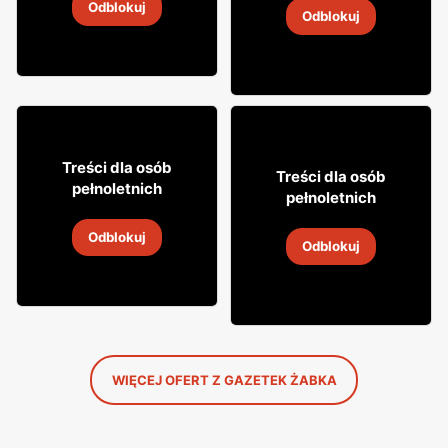
Odblokuj
4
-
18 sie 2026
Odblokuj
4
-
18 sie 2026
12% TANIEJ!
49
99
Treści dla osób
31
Treści dla osób
99
pełnoletnich
pełnoletnich
Whisky Grant's
Napój alkoholowy Soplica
Odblokuj
4
-
18 sie 2026
Odblokuj
4
-
18 sie 2026
WIĘCEJ OFERT Z GAZETEK ŻABKA