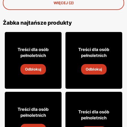
WIĘCEJ (2)
Żabka najtańsze produkty
18% TANIEJ!
16
7
99
99
Treści dla osób
Treści dla osób
pełnoletnich
pełnoletnich
Cytrynówka Soplica
Drink Captain Morgan
Odblokuj
Odblokuj
4
-
18 sie 2026
4
-
18 sie 2026
49
99
Treści dla osób
29
Treści dla osób
99
pełnoletnich
pełnoletnich
Whisky Clan campbell
Wódka Żołądkowa Gorzka