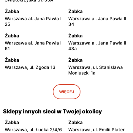
Żabka
Żabka
Warszawa al. Jana Pawła II
Warszawa al. Jana Pawła II
25
34
Żabka
Żabka
Warszawa al. Jana Pawła II
Warszawa al. Jana Pawła II
61
43a
Żabka
Żabka
Warszawa, ul. Zgoda 13
Warszawa, ul. Stanisława
Moniuszki 1a
Żabka
Żabka
Warszawa, ul.
Warszawa, ul. Grzybowska
WIĘCEJ
Świętokrzyska 0 Stacja
5
Metra A14
Sklepy innych sieci w Twojej okolicy
Żabka
Żabka
Łódź, ul. Żurawia 14
Warszawa, ul. Żurawia 18
Żabka
Żabka
Warszawa, ul. Łucka 2/4/6
Warszawa, ul. Emilii Plater