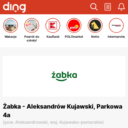
Wakacje
Powrót do
Kaufland
POLOmarket
Netto
Intermarche
szkoły!
Żabka - Aleksandrów Kujawski, Parkowa
4a
(
pow. Aleksandrowski,
woj. Kujawsko-pomorskie
)