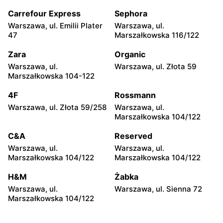
Warszawa, ul. Chmielna 35
Warszawa, ul. Chmielna
104
Carrefour Express
Sephora
Warszawa, ul. Emilii Plater
Warszawa, ul.
Żabka
Żabka
47
Marszałkowska 116/122
Warszawa, ul. Grzybowska
Warszawa, ul. Złota 69
2
Zara
Organic
Warszawa, ul.
Warszawa, ul. Złota 59
Żabka
Żabka
Marszałkowska 104-122
Warszawa, ul. Tytusa
Warszawa, ul. Chmielna 73
Chałubińskiego 8
4F
Rossmann
Warszawa, ul. Złota 59/258
Warszawa, ul.
Żabka
Żabka
Marszałkowska 104/122
Warszawa, ul. Grzybowska
Warszawa, ul. Krucza 41/43
4
C&A
Reserved
Warszawa, ul.
Warszawa, ul.
Żabka
Żabka
Marszałkowska 104/122
Marszałkowska 104/122
Warszawa, ul. Chmielna 11
Warszawa, ul. Krucza 46
H&M
Żabka
Żabka
Żabka
Warszawa, ul.
Warszawa, ul. Sienna 72
Warszawa, ul. Prosta 2/14
Warszawa, ul. Prosta 51
Marszałkowska 104/122