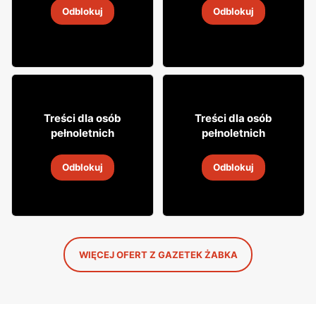
Odblokuj
Odblokuj
4
-
18 sie 2026
4
-
18 sie 2026
12% TANIEJ!
49
49
99
99
Treści dla osób
Treści dla osób
pełnoletnich
pełnoletnich
Whisky Grant's
Whisky Clan campbell
Odblokuj
Odblokuj
4
-
18 sie 2026
4
-
18 sie 2026
WIĘCEJ OFERT Z GAZETEK ŻABKA