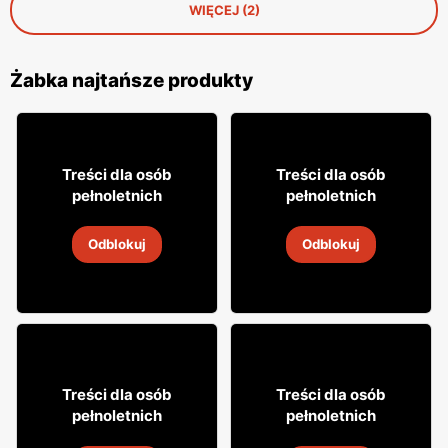
WIĘCEJ (2)
Żabka najtańsze produkty
18% TANIEJ!
16
7
99
99
Treści dla osób
Treści dla osób
pełnoletnich
pełnoletnich
Drink Captain Morgan
Cytrynówka Soplica
Odblokuj
Odblokuj
4
-
18 sie 2026
4
-
18 sie 2026
8
29
Treści dla osób
Treści dla osób
49
99
pełnoletnich
pełnoletnich
Napój alkoholowy Soplica
Wódka Żołądkowa Gorzka