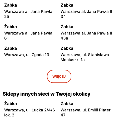
Żabka
Żabka
Warszawa al. Jana Pawła II
Warszawa al. Jana Pawła II
25
34
Żabka
Żabka
Warszawa al. Jana Pawła II
Warszawa al. Jana Pawła II
61
43a
Żabka
Żabka
Warszawa, ul. Zgoda 13
Warszawa, ul. Stanisława
Moniuszki 1a
Żabka
Żabka
Warszawa, ul.
Warszawa, ul. Grzybowska
WIĘCEJ
Świętokrzyska 0 Stacja
5
Metra A14
Sklepy innych sieci w Twojej okolicy
Żabka
Żabka
Łódź, ul. Żurawia 14
Warszawa, ul. Żurawia 18
Żabka
Żabka
Warszawa, ul. Łucka 2/4/6
Warszawa, ul. Emilii Plater
Żabka
Żabka
lok. 2
47