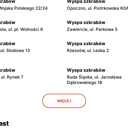
krabów
Wyspa szkrabów
Wojska Polskiego 22/24
Opoczno, ul. Piotrkowska 60
krabów
Wyspa szkrabów
a, ul. pl. Wolności 6
Zawiercie, ul. Parkowa 5
krabów
Wyspa szkrabów
 ul. Słodowa 13
Rzeszów, ul. Leska 2
krabów
Wyspa szkrabów
 ul. Rynek 7
Ruda Śląska, ul. Jarosława
Dąbrowskiego 18
krabów
Wyspa szkrabów
WIĘCEJ
 ul. Krakowska 83
Stęszew, ul. Dworcowa 14/16
krabów
Wyspa szkrabów
ast
Rynek 36c
Ząbkowice Śląskie, ul. Grunw