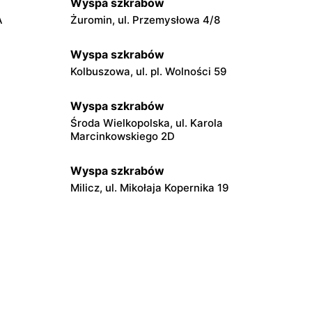
Wyspa szkrabów
A
Żuromin, ul. Przemysłowa 4/8
Wyspa szkrabów
Kolbuszowa, ul. pl. Wolności 59
Wyspa szkrabów
Środa Wielkopolska, ul. Karola
Marcinkowskiego 2D
Wyspa szkrabów
Milicz, ul. Mikołaja Kopernika 19
Wyspa szkrabów
Żywiec, ul. Dworcowa 11
Wyspa szkrabów
aldzka 7
Zielona Góra, ul. Przyleśna 1