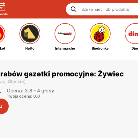
handlu
ket
Netto
Intermarche
Biedronka
Din
rabów gazetki promocyjne: Żywiec
woj. Śląskie
)
Ocena: 3.8 - 4 głosy
Twoja ocena: 0.0
J