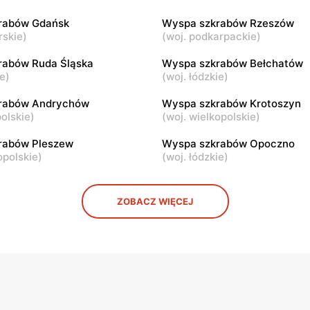
rabów Gdańsk
Wyspa szkrabów Rzeszów
rskie
)
(
woj. podkarpackie
)
rabów Ruda Śląska
Wyspa szkrabów Bełchatów
ie
)
(
woj. łódzkie
)
rabów Andrychów
Wyspa szkrabów Krotoszyn
olskie
)
(
woj. wielkopolskie
)
rabów Pleszew
Wyspa szkrabów Opoczno
opolskie
)
(
woj. łódzkie
)
ZOBACZ WIĘCEJ