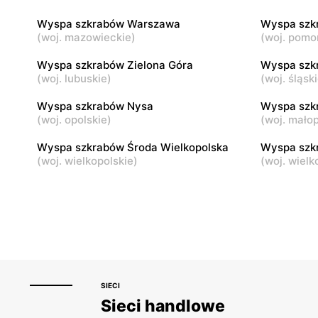
Wyspa szkrabów Warszawa
Wyspa szk
Wyspa szkrabów
(
woj. mazowieckie
)
(
woj. pomo
Nowogard, ul. 700 Lecia 27/28B
Wyspa szkrabów Zielona Góra
Wyspa szk
(
woj. lubuskie
)
(
woj. śląsk
Wyspa szkrabów Nysa
Wyspa szk
(
woj. opolskie
)
(
woj. małop
Wyspa szkrabów Środa Wielkopolska
Wyspa szk
(
woj. wielkopolskie
)
(
woj. wielk
SIECI
Sieci handlowe