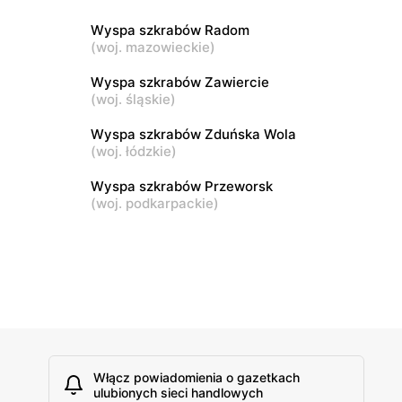
Wyspa szkrabów Radom
(
woj. mazowieckie
)
Wyspa szkrabów Zawiercie
(
woj. śląskie
)
Wyspa szkrabów Zduńska Wola
(
woj. łódzkie
)
Wyspa szkrabów Przeworsk
(
woj. podkarpackie
)
Włącz powiadomienia o gazetkach
ulubionych sieci handlowych