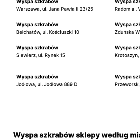
Wyspa szkrabów
Wyspa sz
Warszawa, ul. Jana Pawła II 23/25
Radom al. 
Wyspa szkrabów
Wyspa sz
Bełchatów, ul. Kościuszki 10
Zduńska Wol
Wyspa szkrabów
Wyspa sz
Siewierz, ul. Rynek 15
Krotoszyn,
Wyspa szkrabów
Wyspa sz
Jodłowa, ul. Jodłowa 889 D
Przeworsk,
Wyspa szkrabów
Wyspa sz
Gdańsk, ul. Jana Kilińskiego 4
Andrychów,
Wyspa szkrabów
Wyspa sz
Wyspa szkrabów sklepy według mi
Prudnik, ul. Rynek 7
Nysa, ul. 