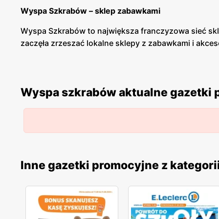
Wyspa Szkrabów – sklep zabawkami
Wyspa Szkrabów to największa franczyzowa sieć skl
zaczęła zrzeszać lokalne sklepy z zabawkami i akceso
Wyspa Szkrabów – zabawki dla dzieci
Wyspa Szkrabów to miejsce, w którym znajdziemy wypr
Wyspa szkrabów aktualne gazetki
zabraknie też gier przeznaczonych dla całej rodziny
Szkrabów znajdziemy zabawki i akcesoria dziecięce tak
Wyspa Szkrabów - promocje
Wyspa Szkrabów posiada gazetkę promocyjną, która j
aktualne gratisy oraz promocyjne produkty. Dla stały
Inne gazetki promocyjne z kategori