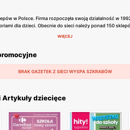
epów w Polsce. Firma rozpoczęła swoją działalność w 199
riami dla dzieci. Obecnie do sieci należy ponad 150 sklep
WIĘCEJ
agnione przez dzieci gry, zabawki, puzzle, klocki jak i 
 promocyjne
. Firma stara się zapewnić swoim młodym klientom najcieka
ich firm jak: Trefl, Cobi, LEGO, Playmobill, Hasbro, Granna
BRAK GAZETEK Z SIECI WYSPA SZKRABÓW
est dostępna na naszej stronie. W każdym sklepie znajduj
ch klientów są dostępne różne rabaty i okazje.
i Artykuły dziecięce