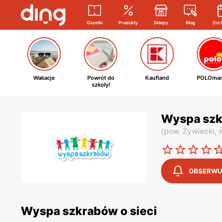
Gazetki
Produkty
Sklepy
Blog
Dni 
Wakacje
Powrót do
Kaufland
POLOmar
szkoły!
Wyspa szk
(
pow. Żywiecki,
OBSERWU
Wyspa szkrabów o sieci