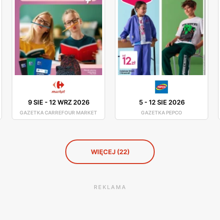
9 SIE
-
12 WRZ 2026
5
-
12 SIE 2026
GAZETKA CARREFOUR MARKET
GAZETKA PEPCO
WIĘCEJ (22)
REKLAMA