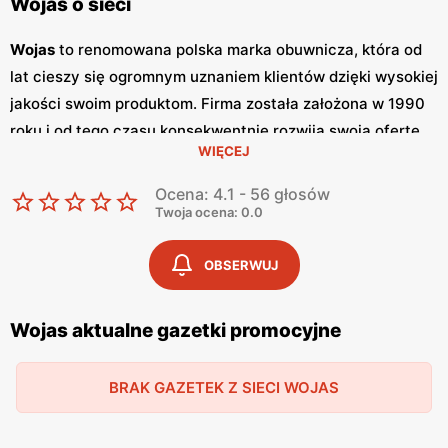
Wojas o sieci
Wojas
to renomowana polska marka obuwnicza, która od
lat cieszy się ogromnym uznaniem klientów dzięki wysokiej
jakości swoim produktom. Firma została założona w 1990
roku i od tego czasu konsekwentnie rozwija swoją ofertę,
WIĘCEJ
dostarczając eleganckie i trwałe obuwie zarówno dla
kobiet, mężczyzn, jak i dzieci.
Wojas
łączy tradycyjne
Ocena: 4.1 - 56 głosów
rzemiosło z nowoczesnym designem, co sprawia, że jej
Twoja ocena: 0.0
produkty wyróżniają się na rynku. Jednym z kluczowych
elementów strategii marketingowej
Wojas
są regularnie
OBSERWUJ
wydawane
gazetki promocyjne
. Te broszury zawierają
informacje o najnowszych kolekcjach, ekskluzywnych
Wojas aktualne gazetki promocyjne
promocjach
oraz ofertach specjalnych, które często
obejmują
niskie ceny
na wybrane modele obuwia.
Gazetki
BRAK GAZETEK Z SIECI WOJAS
te są wydawane sezonowo, co pozwala klientom na
bieżąco śledzić nowości i korzystać z atrakcyjnych okazji.