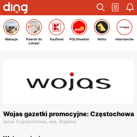
Wakacje
Powrót do
Kaufland
POLOmarket
Netto
Intermarche
szkoły!
Wojas gazetki promocyjne: Częstochowa
(
pow. Częstochowa,
woj. Śląskie
)