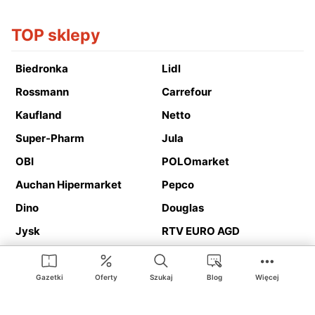
TOP sklepy
Biedronka
Lidl
Rossmann
Carrefour
Kaufland
Netto
Super-Pharm
Jula
OBI
POLOmarket
Auchan Hipermarket
Pepco
Dino
Douglas
Jysk
RTV EURO AGD
Action
Media Expert
Deichmann
Media Markt
Gazetki
Oferty
Szukaj
Blog
Więcej