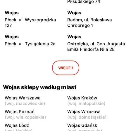
Piłsudskiego 74
Wojas
Wojas
Płock, ul. Wyszogrodzka
Radom, ul. Bolesława
127
Chrobrego 1
Wojas
Wojas
Płock, ul. Tysiąclecia 2a
Ostrołęka, ul. Gen. Augusta
Emila Fieldorfa Nila 28
Wojas
Wojas
Puławy, ul. Lubelska 2
Łódź al. Marsz. Józefa
WIĘCEJ
Piłsudskiego 15/23
Wojas
Wojas
Wojas sklepy według miast
Łódź, ul. Drewnowska 58
Łódź, ul. Pabianicka 245
Wojas Warszawa
Wojas Kraków
Wojas
Wojas
(
woj. mazowieckie
)
(
woj. małopolskie
)
Łomża, ul. Zawadzka 38
Piotrków Trybunalski, ul.
Wojas Poznań
Wojas Wrocław
Juliusza Słowackiego 123
(
woj. wielkopolskie
)
(
woj. dolnośląskie
)
Wojas Łódź
Wojas Gdańsk
Wojas
Wojas
(
woj. łódzkie
)
(
woj. pomorskie
)