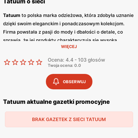
Tatuum o sieci
Tatuum
to polska marka odzieżowa, która zdobyła uznanie
dzięki swoim eleganckim i ponadczasowym kolekcjom.
Firma powstała z pasji do mody i dbałości o detale, co
sprawia, że jej produkty charakteryzują się wysoką
WIĘCEJ
jakością i unikalnym stylem. Tatuum oferuje szeroki wybór
odzieży damskiej i męskiej, w tym eleganckie garnitury,
Ocena: 4.4 - 103 głosów
klasyczne koszule, wygodne swetry oraz modną odzież
Twoja ocena: 0.0
casualową. Marka Tatuum regularnie publikuje
gazetki
promocyjne
, które są wydawane co kilka tygodni.
Gazetki
OBSERWUJ
te są źródłem informacji o najnowszych kolekcjach,
specjalnych
promocjach
oraz wyprzedażach. Dzięki nim
Tatuum aktualne gazetki promocyjne
klienci mogą śledzić aktualne
promocje
i korzystać z
atrakcyjnych
niskich cen
na wysokiej jakości odzież.
BRAK GAZETEK Z SIECI TATUUM
Regularne
promocje
pozwalają na zakup modnych ubrań w
przystępnych cenach, co jest dużym atutem marki.