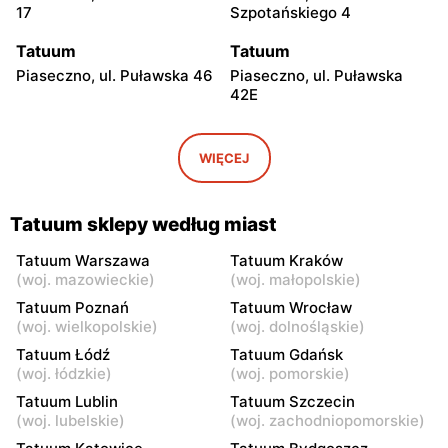
17
Szpotańskiego 4
Tatuum
Tatuum
Piaseczno, ul. Puławska 46
Piaseczno, ul. Puławska
42E
Tatuum
Tatuum
Pruszków, ul. Henryka
Wołomin, ul. Geodetów 2
WIĘCEJ
Sienkiewicza 19
Tatuum
Tatuum
Tatuum sklepy według miast
Łowicz, ul. pl. Nowy Rynek
Ciechanów, ul. Niechodzka
3
5
Tatuum Warszawa
Tatuum Kraków
(
woj. mazowieckie
)
(
woj. małopolskie
)
Tatuum
Tatuum
Tatuum Poznań
Tatuum Wrocław
Siedlce, ul. Józefa
Płock, ul. Wyszogrodzka
(
woj. wielkopolskie
)
(
woj. dolnośląskie
)
Piłsudskiego 74
127
Tatuum Łódź
Tatuum Gdańsk
(
woj. łódzkie
)
(
woj. pomorskie
)
Tatuum
Tatuum
Tatuum Lublin
Tatuum Szczecin
Radom, ul. Bolesława
Ostrołęka, ul. Gen. Augusta
(
woj. lubelskie
)
(
woj. zachodniopomorskie
)
Chrobrego 1
Emila Fieldorfa Nila 28