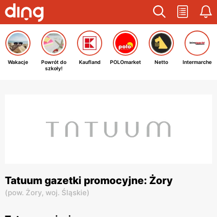
Wakacje
Powrót do
Kaufland
POLOmarket
Netto
Intermarche
szkoły!
Tatuum gazetki promocyjne: Żory
(
pow. Żory,
woj. Śląskie
)