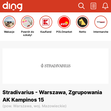
Wakacje
Powrót do
Kaufland
POLOmarket
Netto
Intermarche
szkoły!
Stradivarius - Warszawa, Zgrupowania
AK Kampinos 15
(
pow. Warszawa,
woj. Mazowieckie
)