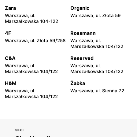
Kraków, ul. Podgórska 34
Rzeszów al. Józefa
Piłsudskiego 44
Zara
Organic
Warszawa, ul.
Warszawa, ul. Złota 59
Stradivarius
Stradivarius
Marszałkowska 104-122
Rzeszów al. Mjr. Wacława
Kraków, ul. Gen. Henryka
Kopisto 1
Kamieńskiego 11
4F
Rossmann
Warszawa, ul. Złota 59/258
Warszawa, ul.
Stradivarius
Stradivarius
Marszałkowska 104/122
Katowice, ul. Chorzowska
Katowice, ul. 3 Maja 30
107
C&A
Reserved
Warszawa, ul.
Warszawa, ul.
Stradivarius
Stradivarius
Marszałkowska 104/122
Marszałkowska 104/122
Poznań, ul. Pleszewska 1
Poznań, ul. Stanisława
Matyi 2
H&M
Żabka
Warszawa, ul.
Warszawa, ul. Sienna 72
Stradivarius
Stradivarius
Marszałkowska 104/122
Gdańsk, ul. Targ Sienny 7
Komorniki, ul. Krzysztofa
Kolumba 8
SIECI