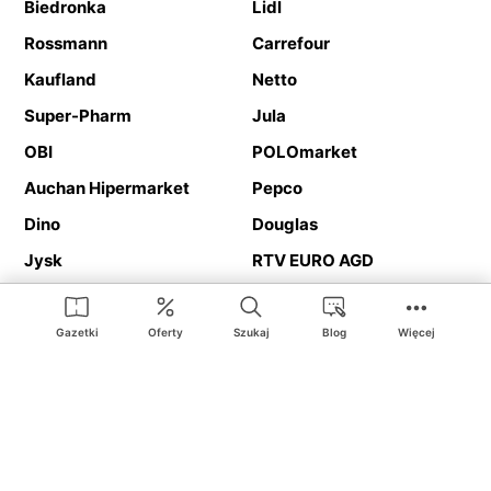
Biedronka
Lidl
Rossmann
Carrefour
Kaufland
Netto
Super-Pharm
Jula
OBI
POLOmarket
Auchan Hipermarket
Pepco
Dino
Douglas
Jysk
RTV EURO AGD
Action
Media Expert
Deichmann
Media Markt
Gazetki
Oferty
Szukaj
Blog
Więcej
Ding.pl to serwis internetowy prezentujący
gazetki promocyjne
oraz
katalogi
sklepów i dużych sieci handlowych. Dzięki
geolokalizacji otrzymasz przede wszystkim oferty sklepów, z
Twojego bliskiego otoczenia. Dodatkowo na stronie znajdziesz
adresy sklepów, więc w trakcie podróży bez problemu trafisz do
ulubionego sklepu.