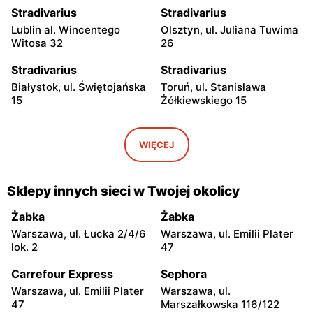
Stradivarius
Stradivarius
Lublin al. Wincentego
Olsztyn, ul. Juliana Tuwima
Witosa 32
26
Stradivarius
Stradivarius
Białystok, ul. Świętojańska
Toruń, ul. Stanisława
15
Żółkiewskiego 15
Stradivarius
Stradivarius
Toruń, ul. Władysława
Stare Miasto, ul. Ogrodowa
WIĘCEJ
Broniewskiego 90
31-A
Stradivarius
Stradivarius
Sklepy innych sieci w Twojej okolicy
Częstochowa al. Wojska
Bydgoszcz, ul. Wojska
Polskiego 207
Polskiego 1
Żabka
Żabka
Warszawa, ul. Łucka 2/4/6
Warszawa, ul. Emilii Plater
Stradivarius
Stradivarius
lok. 2
47
Tarnów, ul. Nowodąbrowska
Kraków, ul. Pawia 5
127
Carrefour Express
Sephora
Warszawa, ul. Emilii Plater
Warszawa, ul.
Stradivarius
Stradivarius
47
Marszałkowska 116/122