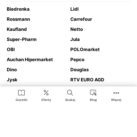
Biedronka
Lidl
Rossmann
Carrefour
Kaufland
Netto
Super-Pharm
Jula
OBI
POLOmarket
Auchan Hipermarket
Pepco
Dino
Douglas
Jysk
RTV EURO AGD
Action
Media Expert
Deichmann
Media Markt
Gazetki
Oferty
Szukaj
Blog
Więcej
Ding.pl to serwis internetowy prezentujący
gazetki promocyjne
oraz
katalogi
sklepów i dużych sieci handlowych. Dzięki
geolokalizacji otrzymasz przede wszystkim oferty sklepów, z
Twojego bliskiego otoczenia. Dodatkowo na stronie znajdziesz