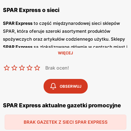
SPAR Express o sieci
SPAR Express
to część międzynarodowej sieci sklepów
SPAR, która oferuje szeroki asortyment produktów
spożywczych oraz artykułów codziennego użytku. Sklepy
SPAR Express
są zlokalizowane głównie w centrach miast i
WIĘCEJ
przy głównych arteriach komunikacyjnych, co sprawia, że
są wygodnym miejscem na szybkie zakupy dla
Brak ocen!
zapracowanych klientów. Sieć
SPAR Express
regularnie
wydaje
gazetki promocyjne
, które pojawiają się co tydzień
i zawierają informacje o najnowszych
promocjach
oraz
OBSERWUJ
atrakcyjnych
niskich cenach
na produkty spożywcze,
napoje i artykuły codziennego użytku. Dzięki
gazetkom
,
SPAR Express aktualne gazetki promocyjne
klienci mogą łatwo śledzić aktualne oferty i korzystać z
okazji cenowych. Oferta
SPAR Express
obejmuje szeroki
BRAK GAZETEK Z SIECI SPAR EXPRESS
wybór produktów, w tym świeże pieczywo, warzywa i