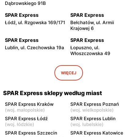
Dąbrowskiego 91B
SPAR Express
SPAR Express
Łódź, ul. Rzgowska 169/171
Bełchatów, ul. Armii
Krajowej 6
SPAR Express
SPAR Express
Lublin, ul. Czechowska 19a
Łopuszno, ul.
Włoszczowska 49
SPAR Express
SPAR Express
Grzegorzew, ul. Autostrada
Nowy Ciechocinek, ul.
WIĘCEJ
5
Nowy Ciechocinek 10c
SPAR Express
SPAR Express
SPAR Express sklepy według miast
Odolion, ul. Szosa
Turek, ul. Komunalna 2
Ciechocińska 1
SPAR Express Kraków
SPAR Express Poznań
(
woj. małopolskie
)
(
woj. wielkopolskie
)
SPAR Express
SPAR Express
SPAR Express Łódź
SPAR Express Lublin
Ostróda, ul. Szosa Elbląska
Tarnobrzeg, ul. Jana Słomki
(
woj. łódzkie
)
(
woj. lubelskie
)
13
2C
SPAR Express Szczecin
SPAR Express Katowice