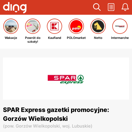
Wakacje
Powrót do
Kaufland
POLOmarket
Netto
Intermarche
szkoły!
SPAR Express gazetki promocyjne:
Gorzów Wielkopolski
(
pow. Gorzów Wielkopolski,
woj. Lubuskie
)