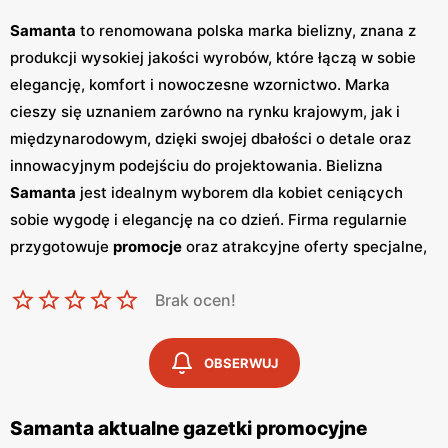
Samanta
to renomowana polska marka bielizny, znana z
produkcji wysokiej jakości wyrobów, które łączą w sobie
elegancję, komfort i nowoczesne wzornictwo. Marka
cieszy się uznaniem zarówno na rynku krajowym, jak i
międzynarodowym, dzięki swojej dbałości o detale oraz
innowacyjnym podejściu do projektowania. Bielizna
Samanta
jest idealnym wyborem dla kobiet ceniących
sobie wygodę i elegancję na co dzień. Firma regularnie
przygotowuje
promocje
oraz atrakcyjne oferty specjalne,
które są dostępne w ramach
gazetek promocyjnych
.
Brak ocen!
Gazetki
te ukazują się kilka razy do roku i zawierają
informacje o najnowszych kolekcjach oraz wyjątkowych
promocjach
, umożliwiając klientom zakupy w
niskich
OBSERWUJ
cenach
. Dzięki temu, każda kobieta może znaleźć coś dla
siebie, niezależnie od okazji czy pory roku. Oferta
Samanta aktualne gazetki promocyjne
Samanta
obejmuje szeroką gamę produktów, w tym