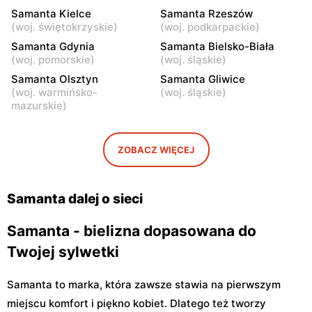
Ignacego Świrskiego 46
Żeromskiego 11
Samanta Kielce
Samanta Rzeszów
(
woj. świętokrzyskie
)
(
woj. podkarpackie
)
Samanta
Samanta
Samanta Gdynia
Samanta Bielsko-Biała
Radom, ul. Stanisława
Mława, ul. Wigury 4D
(
woj. pomorskie
)
(
woj. śląskie
)
Moniuszki 21 /1
Samanta Olsztyn
Samanta Gliwice
Samanta
Samanta
(
woj. warmińsko-
(
woj. śląskie
)
mazurskie
)
Kutno, ul. Królewska 22
Puławy, ul. Wojska
Polskiego 11
Samanta
Samanta
ZOBACZ WIĘCEJ
Łomża, ul. Zawadzka 30
Włocławek, ul.
Rzemieślnicza 1
Samanta dalej o sieci
Samanta - bielizna dopasowana do
Twojej sylwetki
Samanta to marka, która zawsze stawia na pierwszym
miejscu komfort i piękno kobiet. Dlatego też tworzy