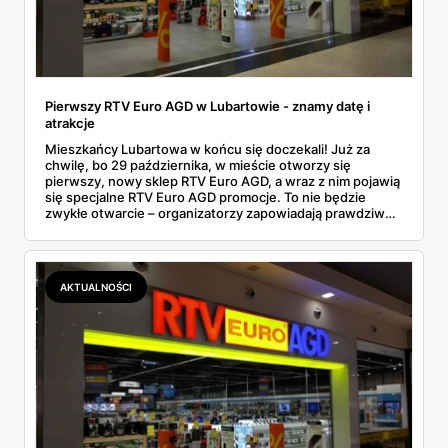
Pierwszy RTV Euro AGD w Lubartowie - znamy datę i
atrakcje
Mieszkańcy Lubartowa w końcu się doczekali! Już za
chwilę, bo 29 października, w mieście otworzy się
pierwszy, nowy sklep RTV Euro AGD, a wraz z nim pojawią
się specjalne RTV Euro AGD promocje. To nie będzie
zwykłe otwarcie – organizatorzy zapowiadają prawdziwe
show z iluzjonistą, masę niespodzianek i oczywiście całą
górę atrakcyjnych ofert. Jeśli planujesz zakupy elektroniki
lub AGD, lepiej wstrzymaj się jeszcze przez chwilę i
sprawdź, co sieć przygotowała na ten wyjątkowy dzień.
AKTUALNOŚCI