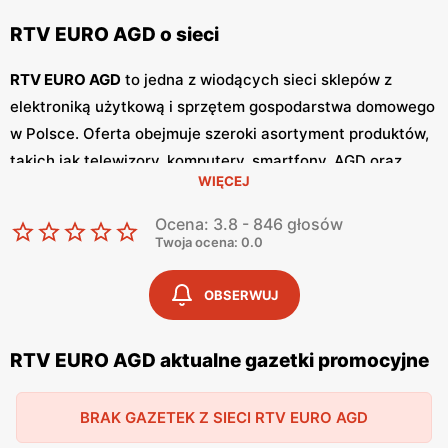
RTV EURO AGD o sieci
RTV EURO AGD
to jedna z wiodących sieci sklepów z
elektroniką użytkową i sprzętem gospodarstwa domowego
w Polsce. Oferta obejmuje szeroki asortyment produktów,
takich jak telewizory, komputery, smartfony, AGD oraz
WIĘCEJ
wiele innych. Sklepy
RTV EURO AGD
cieszą się dużą
popularnością wśród klientów dzięki atrakcyjnym
Ocena: 3.8 - 846 głosów
promocjom
, konkurencyjnym
niskim cenom
oraz szerokiej
Twoja ocena: 0.0
gamie produktów najwyższej jakości. W
RTV EURO AGD
regularnie publikowane są
gazetki promocyjne
, które
OBSERWUJ
ukazują się co dwa tygodnie.
Gazetki
te zawierają
informacje o najnowszych
promocjach
i wyprzedażach,
RTV EURO AGD aktualne gazetki promocyjne
umożliwiając klientom śledzenie atrakcyjnych ofert i
okazyjnych
niskich cen
. Jednym z kluczowych atutów
RTV
BRAK GAZETEK Z SIECI RTV EURO AGD
EURO AGD
jest profesjonalna obsługa oraz fachowe