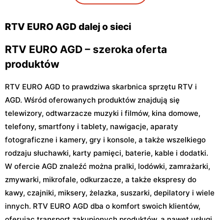
Grodzisk Mazowiecki, ul.
Stojadła, ul. Warszawska 55
Henryka Sienkiewicza 46
RTV EURO AGD dalej o sieci
RTV EURO AGD – szeroka oferta
produktów
RTV EURO AGD to prawdziwa skarbnica sprzętu RTV i
AGD. Wśród oferowanych produktów znajdują się
telewizory, odtwarzacze muzyki i filmów, kina domowe,
telefony, smartfony i tablety, nawigacje, aparaty
fotograficzne i kamery, gry i konsole, a także wszelkiego
rodzaju słuchawki, karty pamięci, baterie, kable i dodatki.
W ofercie AGD znaleźć można pralki, lodówki, zamrażarki,
zmywarki, mikrofale, odkurzacze, a także ekspresy do
kawy, czajniki, miksery, żelazka, suszarki, depilatory i wiele
innych. RTV EURO AGD dba o komfort swoich klientów,
oferując transport zakupionych produktów, a nawet usługi