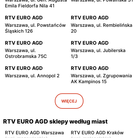
Emila Fieldorfa Nila 41
RTV EURO AGD
RTV EURO AGD
Warszawa, ul. Powstańców
Warszawa, ul. Rembielińska
Śląskich 126
20
RTV EURO AGD
RTV EURO AGD
Warszawa, ul.
Warszawa, ul. Jubilerska
Ostrobramska 75C
1/3
RTV EURO AGD
RTV EURO AGD
Warszawa, ul. Annopol 2
Warszawa, ul. Zgrupowania
AK Kampinos 15
RTV EURO AGD
RTV EURO AGD
Warszawa, ul. Głębocka 15
Warszawa, ul. Józefa
WIĘCEJ
Feliksa Ciszewskiego 15
RTV EURO AGD
RTV EURO AGD
RTV EURO AGD sklepy według miast
Warszawa, ul. Malborska 41
Warszawa, ul. Światowida
17
RTV EURO AGD Warszawa
RTV EURO AGD Kraków