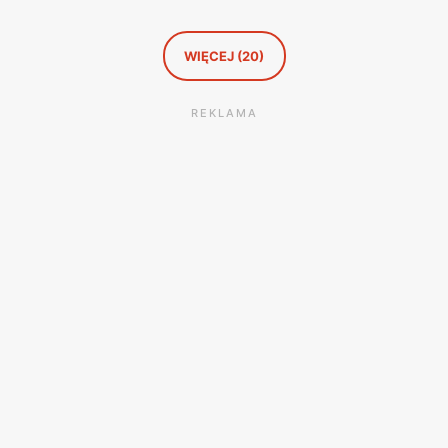
ceny oraz bogaty wybór produktów, co czyni zakupy w
RTV EURO AGD
przyjemnym i satysfakcjonującym
WIĘCEJ (20)
doświadczeniem.
REKLAMA