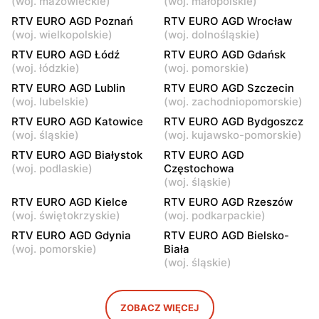
(
woj. mazowieckie
)
(
woj. małopolskie
)
RTV EURO AGD
RTV EURO AGD
RTV EURO AGD Poznań
RTV EURO AGD Wrocław
Warszawa, ul. Puławska
Warszawa, ul. Kazimierza
(
woj. wielkopolskie
)
(
woj. dolnośląskie
)
427
Szpotańskiego 4
RTV EURO AGD Łódź
RTV EURO AGD Gdańsk
(
woj. łódzkie
)
(
woj. pomorskie
)
RTV EURO AGD
RTV EURO AGD
RTV EURO AGD Lublin
RTV EURO AGD Szczecin
Janki, ul. pl. Szwedzki 3
Warszawa, ul.
(
woj. lubelskie
)
(
woj. zachodniopomorskie
)
Przyczółkowa 219
RTV EURO AGD Katowice
RTV EURO AGD Bydgoszcz
RTV EURO AGD
RTV EURO AGD
(
woj. śląskie
)
(
woj. kujawsko-pomorskie
)
Pruszków, ul. Henryka
Stara Iwiczna, ul. Nowa 4
RTV EURO AGD Białystok
RTV EURO AGD
Sienkiewicza 19
(
woj. podlaskie
)
Częstochowa
(
woj. śląskie
)
RTV EURO AGD
RTV EURO AGD
RTV EURO AGD Kielce
RTV EURO AGD Rzeszów
Legionowo, ul. Jerzego
Otwock, ul. Warsztatowa
(
woj. świętokrzyskie
)
(
woj. podkarpackie
)
Siwińskiego 2
23
RTV EURO AGD Gdynia
RTV EURO AGD Bielsko-
RTV EURO AGD
RTV EURO AGD
(
woj. pomorskie
)
Biała
(
woj. śląskie
)
Wołomin, ul. Geodetów 2
Nowy Dwór Mazowiecki, ul.
Leśna 3
RTV EURO AGD
RTV EURO AGD
ZOBACZ WIĘCEJ