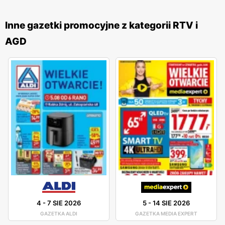
doradztwo, które pomagają klientom w wyborze
odpowiednich produktów dopasowanych do ich
Inne gazetki promocyjne z kategorii RTV i
indywidualnych potrzeb. Ponadto sieć oferuje dogodne
AGD
opcje finansowania zakupów, takie jak raty 0%, co jest
dużym ułatwieniem dla klientów planujących większe
zakupy. Sieć
RTV EURO AGD
posiada rozbudowaną sieć
sklepów stacjonarnych w całej Polsce, a także
dynamicznie rozwijającą się sprzedaż online, co pozwala
na wygodne zakupy bez wychodzenia z domu. Dzięki
intuicyjnej stronie internetowej oraz aplikacji mobilnej,
klienci mogą łatwo przeglądać aktualne
gazetki
promocyjne
, składać zamówienia i korzystać z
dodatkowych promocji dostępnych wyłącznie online.
Profesjonalizm, szeroki asortyment oraz regularne
promocje
i
niskie ceny
sprawiają, że
RTV EURO AGD
jest
4
-
7 SIE 2026
5
-
14 SIE 2026
jednym z liderów na rynku elektroniki użytkowej w Polsce.
GAZETKA ALDI
GAZETKA MEDIA EXPERT
Klienci cenią sobie wysoką jakość obsługi, konkurencyjne