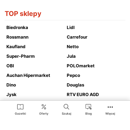
TOP sklepy
Biedronka
Lidl
Rossmann
Carrefour
Kaufland
Netto
Super-Pharm
Jula
OBI
POLOmarket
Auchan Hipermarket
Pepco
Dino
Douglas
Jysk
RTV EURO AGD
Action
Media Expert
Deichmann
Media Markt
Gazetki
Oferty
Szukaj
Blog
Więcej