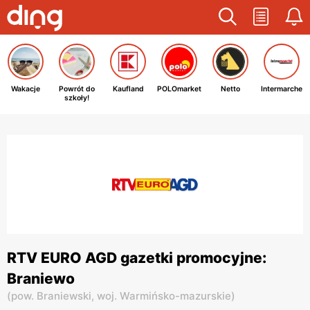
Wakacje
Powrót do
Kaufland
POLOmarket
Netto
Intermarche
szkoły!
RTV EURO AGD gazetki promocyjne:
Braniewo
(
pow. Braniewski,
woj. Warmińsko-mazurskie
)