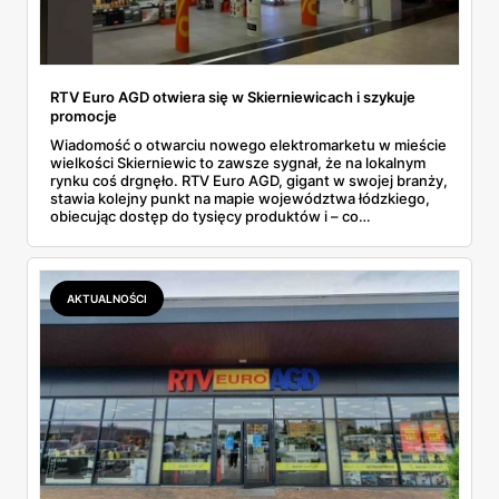
RTV Euro AGD otwiera się w Skierniewicach i szykuje
promocje
Wiadomość o otwarciu nowego elektromarketu w mieście
wielkości Skierniewic to zawsze sygnał, że na lokalnym
rynku coś drgnęło. RTV Euro AGD, gigant w swojej branży,
stawia kolejny punkt na mapie województwa łódzkiego,
obiecując dostęp do tysięcy produktów i – co
najważniejsze dla wielu – specjalne promocje na start.
Tylko czy za fasadą wielkiego otwarcia, z gościem z
telewizyjnego show i darmową kawą, kryje się coś więcej
niż tylko standardowa marketingowa otoczka, która ma
AKTUALNOŚCI
przyciągnąć tłumy pierwszego dnia? Postanowiliśmy
przyjrzeć się szczegółom i sprawdzić, czy nowy sklep w
Skierniewicach to faktycznie okazja, na którą warto było
czekać.