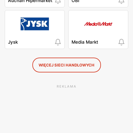
Auchan Hipermarket
OBI
Jysk
Media Markt
WIĘCEJ SIECI HANDLOWYCH
REKLAMA