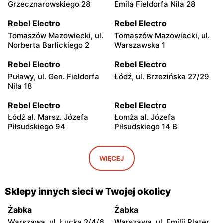
Grzecznarowskiego 28
Emila Fieldorfa Nila 28
Rebel Electro
Rebel Electro
Tomaszów Mazowiecki, ul.
Tomaszów Mazowiecki, ul.
Norberta Barlickiego 2
Warszawska 1
Rebel Electro
Rebel Electro
Puławy, ul. Gen. Fieldorfa
Łódź, ul. Brzezińska 27/29
Nila 18
Rebel Electro
Rebel Electro
Łódź al. Marsz. Józefa
Łomża al. Józefa
Piłsudskiego 94
Piłsudskiego 14 B
Rebel Electro
Rebel Electro
Piotrków Trybunalski, ul.
Bełchatów, ul. Kolejowa 6
WIĘCEJ
Juliusza Słowackiego 123
Rebel Electro
Rebel Electro
Sklepy innych sieci w Twojej okolicy
Sieradz, ul. Wojska
Białystok, ul. Wrocławska
Polskiego 11
20/20
Żabka
Żabka
Warszawa, ul. Łucka 2/4/6
Warszawa, ul. Emilii Plater