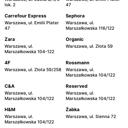
Rebel Electro
Rebel Electro
lok. 2
47
Białystok, ul. Jurowiecka 1
Toruń, ul. Olsztyńska 8
Carrefour Express
Sephora
Rebel Electro
Rebel Electro
Warszawa, ul. Emilii Plater
Warszawa, ul.
Toruń, ul. Władysława
Grudziądz, ul. Konarskiego
47
Marszałkowska 116/122
Broniewskiego 90
45
Zara
Organic
Rebel Electro
Rebel Electro
Warszawa, ul.
Warszawa, ul. Złota 59
Kalisz, ul. Prymasa Stefana
Zamość, ul. Mikołaja Reja
Marszałkowska 104-122
Wyszyńskiego 42a
21
4F
Rossmann
Rebel Electro
Rebel Electro
Warszawa, ul. Złota 59/258
Warszawa, ul.
Suwałki, ul. Gen. Józefa
Starogard Gdański, ul.
Marszałkowska 104/122
Dwernickiego 15
Pomorska 7
C&A
Reserved
Rebel Electro
Rebel Electro
Warszawa, ul.
Warszawa, ul.
Zabrze, ul. pl. Teatralny 12
Poznań, ul. Szwedzka 6A
Marszałkowska 104/122
Marszałkowska 104/122
lok. 32
H&M
Żabka
Rebel Electro
Rebel Electro
Warszawa, ul.
Warszawa, ul. Sienna 72
Chojnice, ul. Aleja Bayeux 1
Gdańsk, ul. Rajska 10
Marszałkowska 104/122