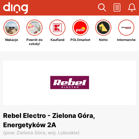
Wakacje
Powrót do
Kaufland
POLOmarket
Netto
Intermarche
szkoły!
Rebel Electro - Zielona Góra,
Energetyków 2A
(
pow. Zielona Góra,
woj. Lubuskie
)