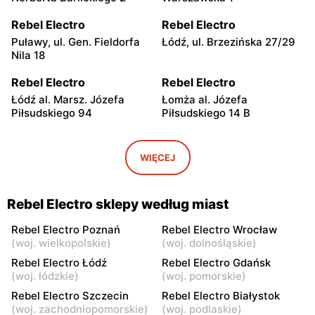
Rebel Electro
Rebel Electro
Puławy, ul. Gen. Fieldorfa
Łódź, ul. Brzezińska 27/29
Nila 18
Rebel Electro
Rebel Electro
Łódź al. Marsz. Józefa
Łomża al. Józefa
Piłsudskiego 94
Piłsudskiego 14 B
Rebel Electro
Rebel Electro
Piotrków Trybunalski, ul.
Bełchatów, ul. Kolejowa 6
WIĘCEJ
Juliusza Słowackiego 123
Rebel Electro
Rebel Electro
Rebel Electro sklepy według miast
Sieradz, ul. Wojska
Białystok, ul. Wrocławska
Polskiego 11
20/20
Rebel Electro Poznań
Rebel Electro Wrocław
(
woj. wielkopolskie
)
(
woj. dolnośląskie
)
Rebel Electro
Rebel Electro
Rebel Electro Łódź
Rebel Electro Gdańsk
Białystok, ul. Jurowiecka 1
Toruń, ul. Olsztyńska 8
(
woj. łódzkie
)
(
woj. pomorskie
)
Rebel Electro Szczecin
Rebel Electro Białystok
Rebel Electro
Rebel Electro
(
woj. zachodniopomorskie
)
(
woj. podlaskie
)