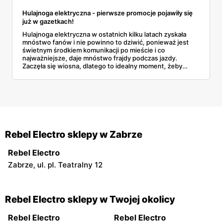
Hulajnoga elektryczna - pierwsze promocje pojawiły się
już w gazetkach!
Hulajnoga elektryczna w ostatnich kilku latach zyskała
mnóstwo fanów i nie powinno to dziwić, ponieważ jest
świetnym środkiem komunikacji po mieście i co
najważniejsze, daje mnóstwo frajdy podczas jazdy.
Zaczęła się wiosna, dlatego to idealny moment, żeby
pomyśleć nad zakupem tego nowoczesnego pojazdu. W
naszym tekście znajdziesz kilka najciekawszych promocji,
jakie pojawiły się w gazetkach! Sprawdź!
Rebel Electro sklepy w Zabrze
Rebel Electro
Zabrze, ul. pl. Teatralny 12
Rebel Electro sklepy w Twojej okolicy
Rebel Electro
Rebel Electro