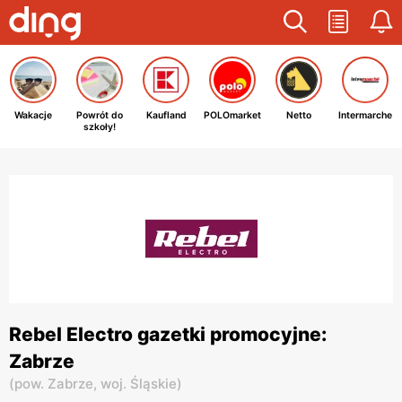
Wakacje
Powrót do
Kaufland
POLOmarket
Netto
Intermarche
szkoły!
Rebel Electro gazetki promocyjne:
Zabrze
(
pow. Zabrze,
woj. Śląskie
)