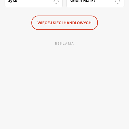
Jysk
Media Markt
WIĘCEJ SIECI HANDLOWYCH
REKLAMA