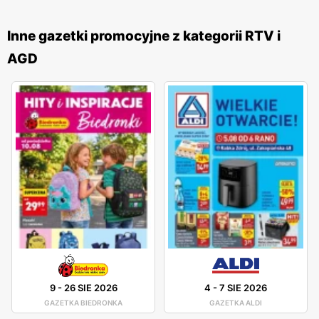
umieszczona gazetka oraz informacja o lokalizacjach
sklepów, oraz
godzinach otwarcia
. Na stronie internetowej
Inne gazetki promocyjne z kategorii RTV i
można również zapisać się na newsletter i dostawać
AGD
powiadomienie o najlepszych promocjach w sklepie. Na
stronie sklepu Rebel Elektro można również złożyć
zamówienie oraz kupić sprzęt elektroniczny.
9
-
26 SIE 2026
4
-
7 SIE 2026
GAZETKA BIEDRONKA
GAZETKA ALDI