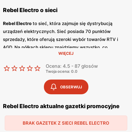
Rebel Electro o sieci
Rebel Electro
to sieć, która zajmuje się dystrybucją
urządzeń elektrycznych. Sieć posiada 70 punktów
sprzedaży, które oferują szeroki wybór towarów RTV i
AGD. Na półkach sklepu znajdziemy wszystko, co
WIĘCEJ
potrzebne dla domu, samochodu czy biura. W sklepach
Rebel Elektro jest bogaty wybór profesjonalnych sprzętów
Ocena: 4.5 - 87 głosów
audio, dużych i małych sprzętów AGD, a także smartfonów,
Twoja ocena: 0.0
tabletów i laptopów.
Rebel Electro posiada
gazetki i katalogi promocyjne
, w
OBSERWUJ
których zwykle jest prezentowana oferta promocyjna. Za
pomocą gazetki promocyjnej Rebel Electro nie tylko
Rebel Electro aktualne gazetki promocyjne
zapoznamy się z ofertą sklepu, ale również znajdziemy
ciekawe okazje i zniżki na potrzebny nam sprzęt.
BRAK GAZETEK Z SIECI REBEL ELECTRO
Sieć posiada serwis internetowy, na którym jest