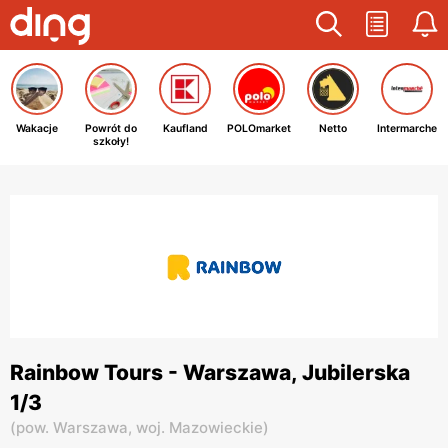
Wakacje
Powrót do
Kaufland
POLOmarket
Netto
Intermarche
szkoły!
Rainbow Tours - Warszawa, Jubilerska
1/3
(
pow. Warszawa,
woj. Mazowieckie
)