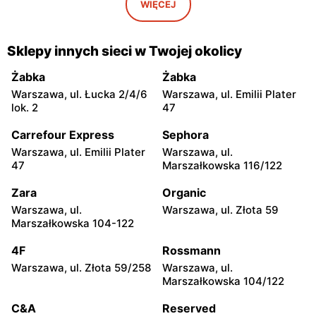
Pruszków, ul. Henryka
Piaseczno, ul. Warszawska
WIĘCEJ
Sienkiewicza 19
1/6
Rainbow Tours
Rainbow Tours
Sklepy innych sieci w Twojej okolicy
Legionowo, ul. Marsz.
Wołomin, ul. Geodetów 2
Józefa Piłsudskiego 35
Żabka
Żabka
Warszawa, ul. Łucka 2/4/6
Warszawa, ul. Emilii Plater
Rainbow Tours
Rainbow Tours
lok. 2
47
Sochaczew al. 600-lecia
Siedlce, ul. Józefa
39
Piłsudskiego 74
Carrefour Express
Sephora
Warszawa, ul. Emilii Plater
Warszawa, ul.
Rainbow Tours
Rainbow Tours
47
Marszałkowska 116/122
Siedlce, ul. Jana Kilińskiego
Siedlce, ul. 3 Maja 38
10
Zara
Organic
Warszawa, ul.
Warszawa, ul. Złota 59
Rainbow Tours
Rainbow Tours
Marszałkowska 104-122
Płock, ul. Wyszogrodzka
Płock, ul. Wyszogrodzka
144
127
4F
Rossmann
Warszawa, ul. Złota 59/258
Warszawa, ul.
Rainbow Tours
Rainbow Tours
Marszałkowska 104/122
Radom, ul. Bolesława
Puławy, ul. Lubelska 2
Chrobrego 1
C&A
Reserved