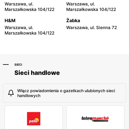
Warszawa, ul.
Warszawa, ul.
Rainbow Tours
Rainbow Tours
Marszałkowska 104/122
Marszałkowska 104/122
Łódź al. Marsz. Józefa
Łódź, ul. Piotrkowska 70
Piłsudskiego 15
H&M
Żabka
Warszawa, ul.
Warszawa, ul. Sienna 72
Rainbow Tours
Rainbow Tours
Marszałkowska 104/122
Łódź, ul. Jana Karskiego 5
Łódź al. Jana Pawła II 30/1
SIECI
Sieci handlowe
Włącz powiadomienia o gazetkach ulubionych sieci
handlowych