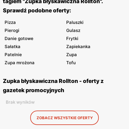
tagiem "Zupka błyskawiczna Rollton".
Sprawdź podobne oferty:
Pizza
Paluszki
Pierogi
Gulasz
Danie gotowe
Frytki
Sałatka
Zapiekanka
Patelnie
Zupa
Zupa mrożona
Tofu
Zupka błyskawiczna Rollton - oferty z
gazetek promocyjnych
Brak wyników
ZOBACZ WSZYSTKIE OFERTY