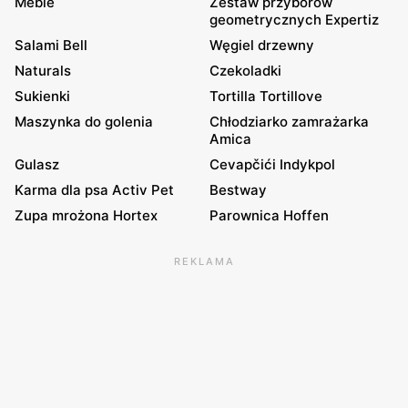
Meble
Zestaw przyborów
geometrycznych Expertiz
Salami Bell
Węgiel drzewny
Naturals
Czekoladki
Sukienki
Tortilla Tortillove
Maszynka do golenia
Chłodziarko zamrażarka
Amica
Gulasz
Cevapčići Indykpol
Karma dla psa Activ Pet
Bestway
Zupa mrożona Hortex
Parownica Hoffen
REKLAMA