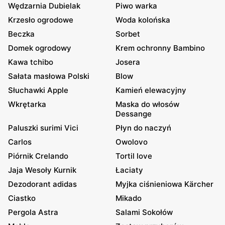
Wędzarnia Dubielak
Piwo warka
Krzesło ogrodowe
Woda kolońska
Beczka
Sorbet
Domek ogrodowy
Krem ochronny Bambino
Kawa tchibo
Josera
Sałata masłowa Polski
Blow
Słuchawki Apple
Kamień elewacyjny
Wkrętarka
Maska do włosów
Dessange
Paluszki surimi Vici
Płyn do naczyń
Carlos
Owolovo
Piórnik Crelando
Tortil love
Jaja Wesoły Kurnik
Łaciaty
Dezodorant adidas
Myjka ciśnieniowa Kärcher
Ciastko
Mikado
Pergola Astra
Salami Sokołów