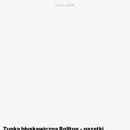
REKLAMA
Zupka błyskawiczna Rollton - gazetki