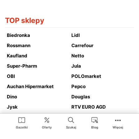
TOP sklepy
Biedronka
Lidl
Rossmann
Carrefour
Kaufland
Netto
Super-Pharm
Jula
OBI
POLOmarket
Auchan Hipermarket
Pepco
Dino
Douglas
Jysk
RTV EURO AGD
Action
Media Expert
Deichmann
Media Markt
Gazetki
Oferty
Szukaj
Blog
Więcej