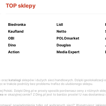
TOP sklepy
Biedronka
Lidl
Kaufland
Netto
OBI
POLOmarket
Dino
Douglas
Action
Media Expert
e
oraz
katalogi
sklepów i dużych sieci handlowych. Dzięki geolokalizacji
c w trakcie podróży bez problemu trafisz do ulubionego sklepu.
łej Polski. Dzięki Ding.pl w prosty sposób porównasz ceny z różnych skl
wa
w okazyjnej cenie? Z Ding.pl jest to bardzo proste! U nas dostanies
stawać powiadomienia tylko od wybranych sieci? Wypatrujesz jakieg