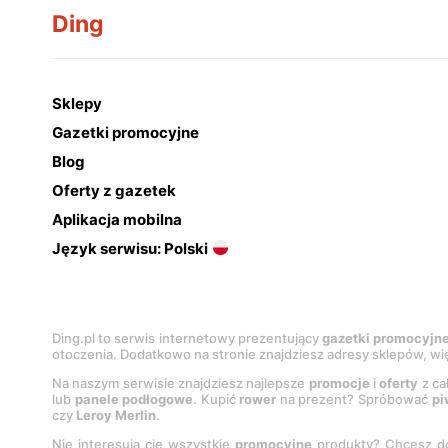
Ding
Sklepy
Gazetki promocyjne
Blog
Oferty z gazetek
Aplikacja mobilna
Język serwisu: Polski
Ding.pl to serwis internetowy prezentujący
gazetki promocyjn
otoczenia. Dodatkowo na stronie znajdziesz adresy sklepów, wię
Na naszym serwisie znajdziesz najlepsze
promocje
i
oferty
z ca
lub
panele podłogowe
. Kupić
rower
na prezent? Spróbować
pi
czy
Leroy Merlin
.
Nie interesują cię wszystkie
promocyjne
produkty? Chcesz do