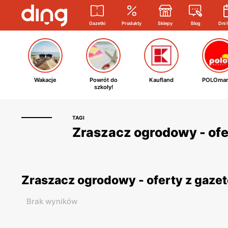
Gazetki
Produkty
Sklepy
Blog
Dni 
Wakacje
Powrót do
Kaufland
POLOmar
szkoły!
TAGI
Zraszacz ogrodowy - ofe
Zraszacz ogrodowy - oferty z gaz
Brak wyników