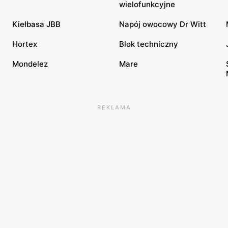
wielofunkcyjne
Kiełbasa JBB
Napój owocowy Dr Witt
Hortex
Blok techniczny
Mondelez
Mare
REKLAMA