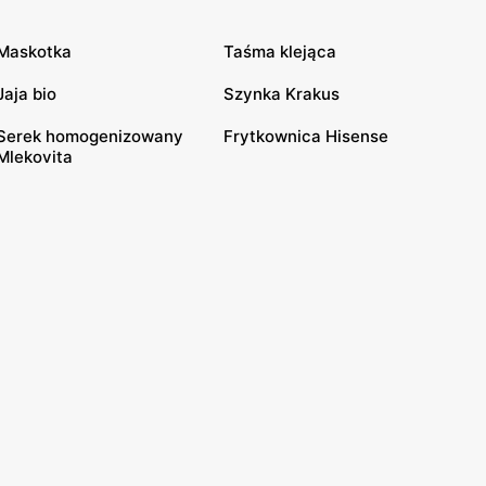
Maskotka
Taśma klejąca
Jaja bio
Szynka Krakus
Serek homogenizowany
Frytkownica Hisense
Mlekovita