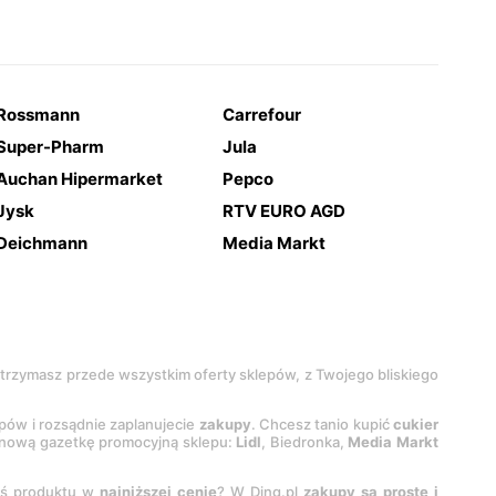
Rossmann
Carrefour
Super-Pharm
Jula
Auchan Hipermarket
Pepco
Jysk
RTV EURO AGD
Deichmann
Media Markt
 otrzymasz przede wszystkim oferty sklepów, z Twojego bliskiego
epów i rozsądnie zaplanujecie
zakupy
. Chcesz tanio kupić
cukier
z nową gazetkę promocyjną sklepu:
Lidl
, Biedronka,
Media Markt
oś produktu w
najniższej cenie
? W Ding.pl
zakupy są proste i