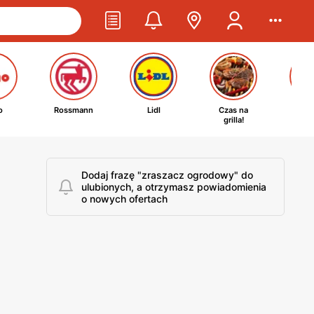
o
Rossmann
Lidl
Czas na
Ta
grilla!
kosm
Dodaj frazę "zraszacz ogrodowy" do
ulubionych, a otrzymasz powiadomienia
o nowych ofertach