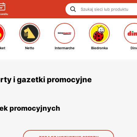
handlu
ket
Netto
Intermarche
Biedronka
Din
rty i gazetki promocyjne
etek promocyjnych