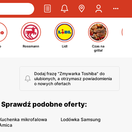
o
Rossmann
Lidl
Czas na
Ta
grilla!
kosm
Dodaj frazę "Zmywarka Toshiba" do
ulubionych, a otrzymasz powiadomienia
o nowych ofertach
. Sprawdź podobne oferty:
Kuchenka mikrofalowa
Lodówka Samsung
Amica