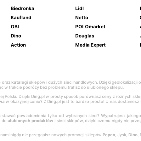
Biedronka
Lidl
Kaufland
Netto
OBI
POLOmarket
Dino
Douglas
Action
Media Expert
e
oraz
katalogi
sklepów i dużych sieci handlowych. Dzięki geolokalizacji
c w trakcie podróży bez problemu trafisz do ulubionego sklepu.
łej Polski. Dzięki Ding.pl w prosty sposób porównasz ceny z różnych skl
wa
w okazyjnej cenie? Z Ding.pl jest to bardzo proste! U nas dostanies
stawać powiadomienia tylko od wybranych sieci? Wypatrujesz jakieg
a do
ulubionych produktów
i sieci sklepów, dzięki czemu nigdy nie prz
Z nami nigdy nie przegapisz nowych promocji sklepów
Pepco
, Jysk,
Dino
,