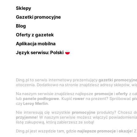
Sklepy
Gazetki promocyjne
Blog
Oferty z gazetek
Aplikacja mobilna
Język serwisu: Polski
Ding.pl to serwis internetowy prezentujący
gazetki promocyjn
otoczenia. Dodatkowo na stronie znajdziesz adresy sklepów, wię
Na naszym serwisie znajdziesz najlepsze
promocje
i
oferty
z ca
lub
panele podłogowe
. Kupić
rower
na prezent? Spróbować
pi
czy
Leroy Merlin
.
Nie interesują cię wszystkie
promocyjne
produkty? Chcesz do
przyjemne
! W naszym serwisie możesz włączyć powiadomieni
listę zakupową, którą zabierzesz ze sobą!
Ding.pl jest wszędzie tam, gdzie
najlepsze promocje
i
okazje
! 