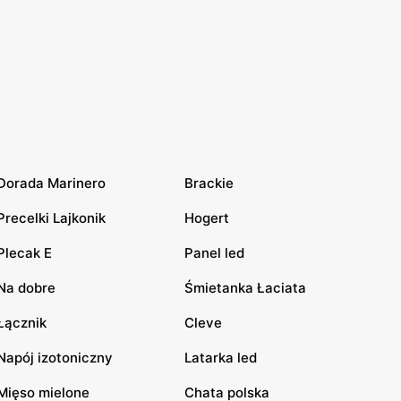
Dorada Marinero
Brackie
Precelki Lajkonik
Hogert
Plecak E
Panel led
Na dobre
Śmietanka Łaciata
Łącznik
Cleve
Napój izotoniczny
Latarka led
Mięso mielone
Chata polska