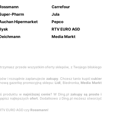
Rossmann
Carrefour
Super-Pharm
Jula
Auchan Hipermarket
Pepco
Jysk
RTV EURO AGD
Deichmann
Media Markt
 otrzymasz przede wszystkim oferty sklepów, z Twojego bliskiego
epów i rozsądnie zaplanujecie
zakupy
. Chcesz tanio kupić
cukier
z nową gazetkę promocyjną sklepu:
Lidl
, Biedronka,
Media Markt
oś produktu w
najniższej cenie
? W Ding.pl
zakupy są proste i
egapisz najlepszych
ofert
. Dodatkowo z Ding.pl możesz stworzyć
 RTV EURO AGD czy
Rossmann
!