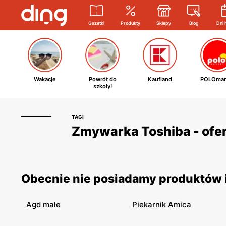
Gazetki
Produkty
Sklepy
Blog
Dni 
Wakacje
Powrót do
Kaufland
POLOmar
szkoły!
TAGI
Zmywarka Toshiba - ofer
Obecnie nie posiadamy produktów i
Agd małe
Piekarnik Amica