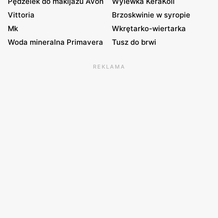
Pędzelek do makijażu Avon
Wylewka KeraKoll
Vittoria
Brzoskwinie w syropie
Mk
Wkrętarko-wiertarka
Woda mineralna Primavera
Tusz do brwi
REKLAMA