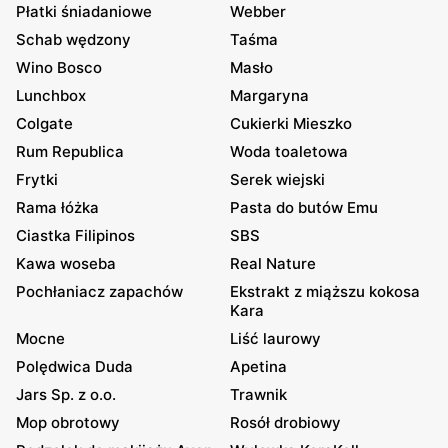
Płatki śniadaniowe
Webber
Schab wędzony
Taśma
Wino Bosco
Masło
Lunchbox
Margaryna
Colgate
Cukierki Mieszko
Rum Republica
Woda toaletowa
Frytki
Serek wiejski
Rama łóżka
Pasta do butów Emu
Ciastka Filipinos
SBS
Kawa woseba
Real Nature
Pochłaniacz zapachów
Ekstrakt z miąższu kokosa
Kara
Mocne
Liść laurowy
Polędwica Duda
Apetina
Jars Sp. z o.o.
Trawnik
Mop obrotowy
Rosół drobiowy