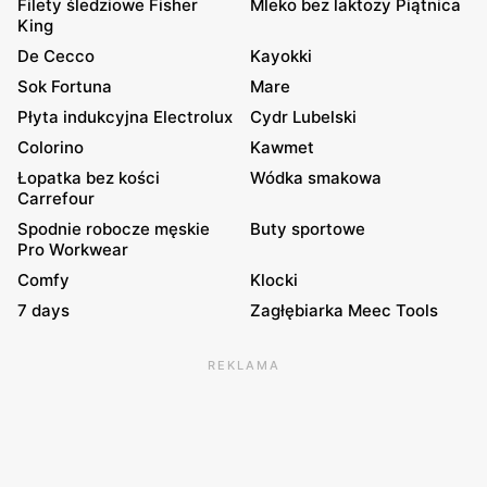
Filety śledziowe Fisher
Mleko bez laktozy Piątnica
King
De Cecco
Kayokki
Sok Fortuna
Mare
Płyta indukcyjna Electrolux
Cydr Lubelski
Colorino
Kawmet
Łopatka bez kości
Wódka smakowa
Carrefour
Spodnie robocze męskie
Buty sportowe
Pro Workwear
Comfy
Klocki
7 days
Zagłębiarka Meec Tools
REKLAMA