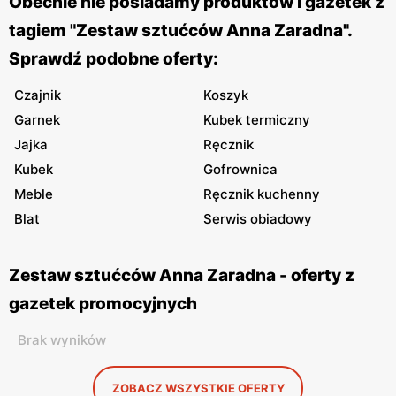
Obecnie nie posiadamy produktów i gazetek z
tagiem "Zestaw sztućców Anna Zaradna".
Sprawdź podobne oferty:
Czajnik
Koszyk
Garnek
Kubek termiczny
Jajka
Ręcznik
Kubek
Gofrownica
Meble
Ręcznik kuchenny
Blat
Serwis obiadowy
Zestaw sztućców Anna Zaradna - oferty z
gazetek promocyjnych
Brak wyników
ZOBACZ WSZYSTKIE OFERTY