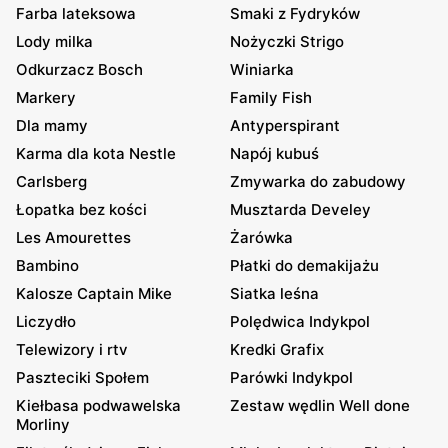
Farba lateksowa
Smaki z Fydryków
Lody milka
Nożyczki Strigo
Odkurzacz Bosch
Winiarka
Markery
Family Fish
Dla mamy
Antyperspirant
Karma dla kota Nestle
Napój kubuś
Carlsberg
Zmywarka do zabudowy
Łopatka bez kości
Musztarda Develey
Les Amourettes
Żarówka
Bambino
Płatki do demakijażu
Kalosze Captain Mike
Siatka leśna
Liczydło
Polędwica Indykpol
Telewizory i rtv
Kredki Grafix
Paszteciki Społem
Parówki Indykpol
Kiełbasa podwawelska
Zestaw wędlin Well done
Morliny