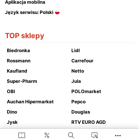
Aplikacja mobilna
Język serwisu: Polski
TOP sklepy
Biedronka
Lidl
Rossmann
Carrefour
Kaufland
Netto
Super-Pharm
Jula
OBI
POLOmarket
Auchan Hipermarket
Pepco
Dino
Douglas
Jysk
RTV EURO AGD
Action
Media Expert