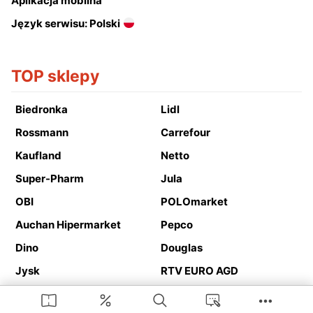
Aplikacja mobilna
Język serwisu: Polski
TOP sklepy
Biedronka
Lidl
Rossmann
Carrefour
Kaufland
Netto
Super-Pharm
Jula
OBI
POLOmarket
Auchan Hipermarket
Pepco
Dino
Douglas
Jysk
RTV EURO AGD
Action
Media Expert