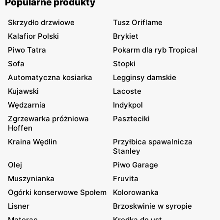
Popularne produkty
Skrzydło drzwiowe
Tusz Oriflame
Kalafior Polski
Brykiet
Piwo Tatra
Pokarm dla ryb Tropical
Sofa
Stopki
Automatyczna kosiarka
Legginsy damskie
Kujawski
Lacoste
Wędzarnia
Indykpol
Zgrzewarka próżniowa
Paszteciki
Hoffen
Kraina Wędlin
Przyłbica spawalnicza
Stanley
Olej
Piwo Garage
Muszynianka
Fruvita
Ogórki konserwowe Społem
Kolorowanka
Lisner
Brzoskwinie w syropie
Materac
Kredka do ust