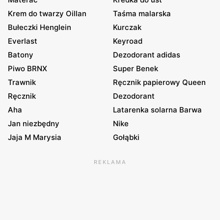
Krem do twarzy Oillan
Taśma malarska
Bułeczki Henglein
Kurczak
Everlast
Keyroad
Batony
Dezodorant adidas
Piwo BRNX
Super Benek
Trawnik
Ręcznik papierowy Queen
Ręcznik
Dezodorant
Aha
Latarenka solarna Barwa
Jan niezbędny
Nike
Jaja M Marysia
Gołąbki
REKLAMA