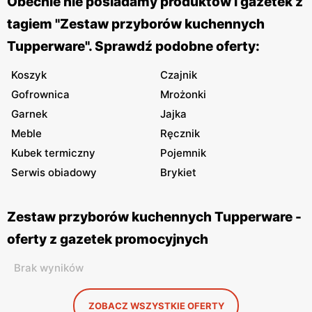
Obecnie nie posiadamy produktów i gazetek z
tagiem "Zestaw przyborów kuchennych
Tupperware". Sprawdź podobne oferty:
Koszyk
Czajnik
Gofrownica
Mrożonki
Garnek
Jajka
Meble
Ręcznik
Kubek termiczny
Pojemnik
Serwis obiadowy
Brykiet
Zestaw przyborów kuchennych Tupperware -
oferty z gazetek promocyjnych
Brak wyników
ZOBACZ WSZYSTKIE OFERTY