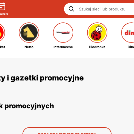
handlu
ket
Netto
Intermarche
Biedronka
Din
y i gazetki promocyjne
ek promocyjnych