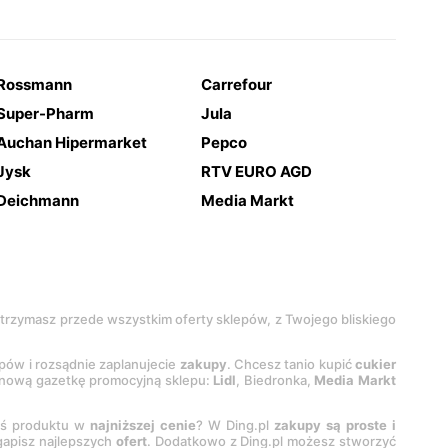
Rossmann
Carrefour
Super-Pharm
Jula
Auchan Hipermarket
Pepco
Jysk
RTV EURO AGD
Deichmann
Media Markt
 otrzymasz przede wszystkim oferty sklepów, z Twojego bliskiego
epów i rozsądnie zaplanujecie
zakupy
. Chcesz tanio kupić
cukier
z nową gazetkę promocyjną sklepu:
Lidl
, Biedronka,
Media Markt
oś produktu w
najniższej cenie
? W Ding.pl
zakupy są proste i
egapisz najlepszych
ofert
. Dodatkowo z Ding.pl możesz stworzyć