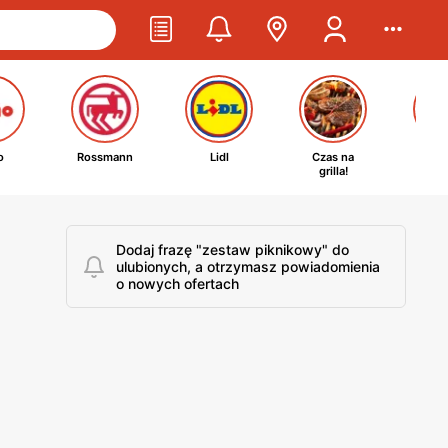
o
Rossmann
Lidl
Czas na
Ta
grilla!
kosm
Dodaj frazę "zestaw piknikowy" do
ulubionych, a otrzymasz powiadomienia
o nowych ofertach