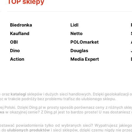
TOP sklepy
Biedronka
Lidl
Kaufland
Netto
OBI
POLOmarket
Dino
Douglas
Action
Media Expert
e
oraz
katalogi
sklepów i dużych sieci handlowych. Dzięki geolokalizacji
c w trakcie podróży bez problemu trafisz do ulubionego sklepu.
łej Polski. Dzięki Ding.pl w prosty sposób porównasz ceny z różnych skl
wa
w okazyjnej cenie? Z Ding.pl jest to bardzo proste! U nas dostanies
stawać powiadomienia tylko od wybranych sieci? Wypatrujesz jakieg
a do
ulubionych produktów
i sieci sklepów, dzięki czemu nigdy nie prz