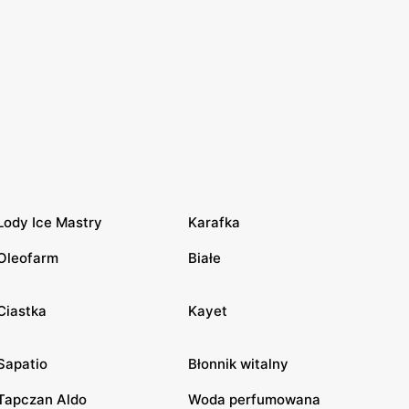
Lody Ice Mastry
Karafka
Oleofarm
Białe
Ciastka
Kayet
Sapatio
Błonnik witalny
Tapczan Aldo
Woda perfumowana