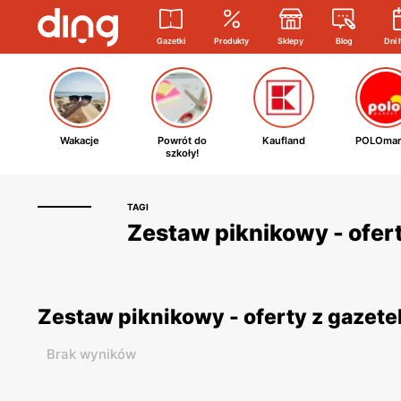
Gazetki
Produkty
Sklepy
Blog
Dni 
Wakacje
Powrót do
Kaufland
POLOmar
szkoły!
TAGI
Zestaw piknikowy - ofert
Zestaw piknikowy - oferty z gazet
Brak wyników