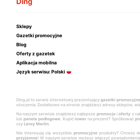
Ding
Sklepy
Gazetki promocyjne
Blog
Oferty z gazetek
Aplikacja mobilna
Język serwisu: Polski
Ding.pl to serwis internetowy prezentujący
gazetki promocyjn
otoczenia. Dodatkowo na stronie znajdziesz adresy sklepów, wię
Na naszym serwisie znajdziesz najlepsze
promocje
i
oferty
z ca
lub
panele podłogowe
. Kupić
rower
na prezent? Spróbować
pi
czy
Leroy Merlin
.
Nie interesują cię wszystkie
promocyjne
produkty? Chcesz do
przyjemne
! W naszym serwisie możesz włączyć powiadomieni