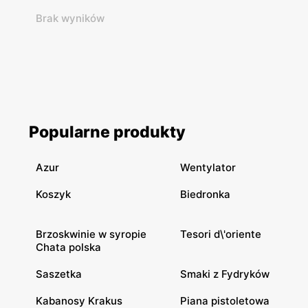
Brak wyników
Popularne produkty
Azur
Wentylator
Koszyk
Biedronka
Brzoskwinie w syropie
Tesori d\'oriente
Chata polska
Saszetka
Smaki z Fydryków
Kabanosy Krakus
Piana pistoletowa