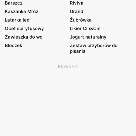
Barszcz
Riviva
Kaszanka Mróz
Grand
Latarka led
Żubrówka
Ocet spirytusowy
Likier Cin&Cin
Zawieszka do wc
Jogurt naturalny
Bloczek
Zestaw przyborów do
pisania
REKLAMA