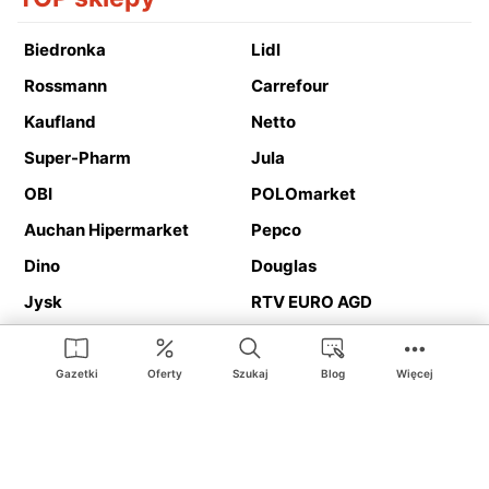
Biedronka
Lidl
Rossmann
Carrefour
Kaufland
Netto
Super-Pharm
Jula
OBI
POLOmarket
Auchan Hipermarket
Pepco
Dino
Douglas
Jysk
RTV EURO AGD
Action
Media Expert
Deichmann
Media Markt
Gazetki
Oferty
Szukaj
Blog
Więcej
Ding.pl to serwis internetowy prezentujący
gazetki promocyjne
oraz
katalogi
sklepów i dużych sieci handlowych. Dzięki
geolokalizacji otrzymasz przede wszystkim oferty sklepów, z