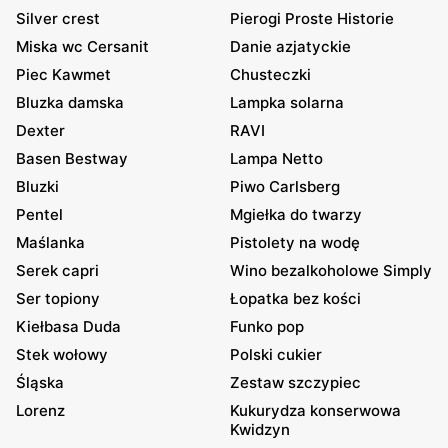
Silver crest
Pierogi Proste Historie
Miska wc Cersanit
Danie azjatyckie
Piec Kawmet
Chusteczki
Bluzka damska
Lampka solarna
Dexter
RAVI
Basen Bestway
Lampa Netto
Bluzki
Piwo Carlsberg
Pentel
Mgiełka do twarzy
Maślanka
Pistolety na wodę
Serek capri
Wino bezalkoholowe Simply
Ser topiony
Łopatka bez kości
Kiełbasa Duda
Funko pop
Stek wołowy
Polski cukier
Śląska
Zestaw szczypiec
Lorenz
Kukurydza konserwowa
Kwidzyn