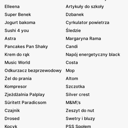
Elleena
Artykuły do szkoły
Super Benek
Dzbanek
Jogurt bakoma
Cyrkulator powietrza
Sushi 4 you
Śledzie
Astra
Margaryna Rama
Pancakes Pan Shaky
Candi
Krem do rąk
Napój energetyczny black
Music World
Costa
Odkurzacz bezprzewodowy
Mop
Żel do prania
Altom
Kompresor
Szczotka
Zjeżdżalnia Palplay
Silver crest
Süritett Paradicsom
M&M\'s
Czajnik
Zeszyt do nut
Drosed
Swetry i bluzy
Kocyk
PSS Społem