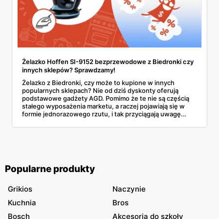
Żelazko Hoffen SI-9152 bezprzewodowe z Biedronki czy
innych sklepów? Sprawdzamy!
Żelazko z Biedronki, czy może to kupione w innych
popularnych sklepach? Nie od dziś dyskonty oferują
podstawowe gadżety AGD. Pomimo że te nie są częścią
stałego wyposażenia marketu, a raczej pojawiają się w
formie jednorazowego rzutu, i tak przyciągają uwagę
klientów. Czy w tym przypadku warto zdecydować się na
zakup?
Popularne produkty
Grikios
Naczynie
Kuchnia
Bros
Bosch
Akcesoria do szkoły