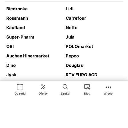
Biedronka
Lidl
Rossmann
Carrefour
Kaufland
Netto
Super-Pharm
Jula
OBI
POLOmarket
Auchan Hipermarket
Pepco
Dino
Douglas
Jysk
RTV EURO AGD
Action
Media Expert
Deichmann
Media Markt
Gazetki
Oferty
Szukaj
Blog
Więcej
Ding.pl to serwis internetowy prezentujący
gazetki promocyjne
oraz
katalogi
sklepów i dużych sieci handlowych. Dzięki
geolokalizacji otrzymasz przede wszystkim oferty sklepów, z
Twojego bliskiego otoczenia. Dodatkowo na stronie znajdziesz