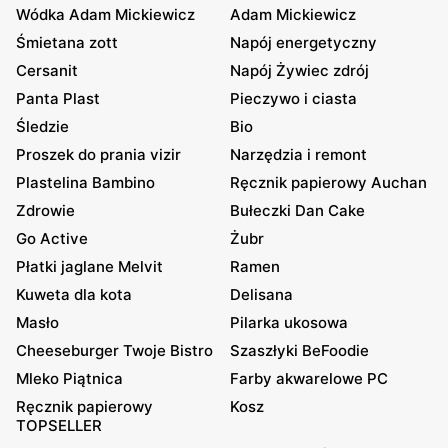
Wódka Adam Mickiewicz
Adam Mickiewicz
Śmietana zott
Napój energetyczny
Cersanit
Napój Żywiec zdrój
Panta Plast
Pieczywo i ciasta
Śledzie
Bio
Proszek do prania vizir
Narzędzia i remont
Plastelina Bambino
Ręcznik papierowy Auchan
Zdrowie
Bułeczki Dan Cake
Go Active
Żubr
Płatki jaglane Melvit
Ramen
Kuweta dla kota
Delisana
Masło
Pilarka ukosowa
Cheeseburger Twoje Bistro
Szaszłyki BeFoodie
Mleko Piątnica
Farby akwarelowe PC
Ręcznik papierowy
Kosz
TOPSELLER