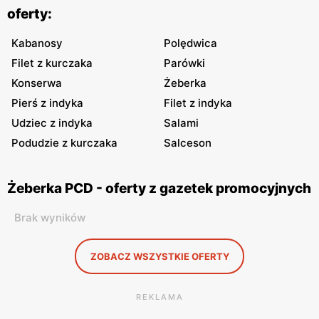
oferty:
Kabanosy
Polędwica
Filet z kurczaka
Parówki
Konserwa
Żeberka
Pierś z indyka
Filet z indyka
Udziec z indyka
Salami
Podudzie z kurczaka
Salceson
Żeberka PCD - oferty z gazetek promocyjnych
Brak wyników
ZOBACZ WSZYSTKIE OFERTY
REKLAMA