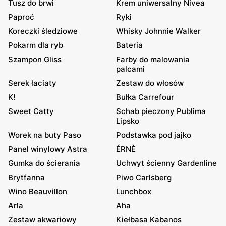
Tusz do brwi
Krem uniwersalny Nivea
Paproć
Ryki
Koreczki śledziowe
Whisky Johnnie Walker
Pokarm dla ryb
Bateria
Szampon Gliss
Farby do malowania
palcami
Serek łaciaty
Zestaw do włosów
K!
Bułka Carrefour
Sweet Catty
Schab pieczony Publima
Lipsko
Worek na buty Paso
Podstawka pod jajko
Panel winylowy Astra
ÉRNÈ
Gumka do ścierania
Uchwyt ścienny Gardenline
Brytfanna
Piwo Carlsberg
Wino Beauvillon
Lunchbox
Arla
Aha
Zestaw akwariowy
Kiełbasa Kabanos