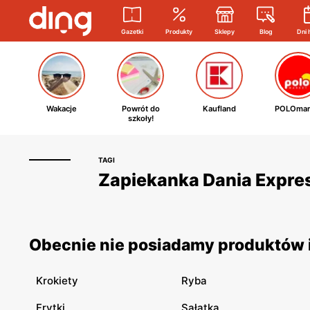
Gazetki
Produkty
Sklepy
Blog
Dni 
Wakacje
Powrót do
Kaufland
POLOmar
szkoły!
TAGI
Zapiekanka Dania Express
Obecnie nie posiadamy produktów i
Krokiety
Ryba
Frytki
Sałatka