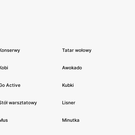
Konserwy
Tatar wołowy
Kobi
Awokado
Go Active
Kubki
Stół warsztatowy
Lisner
Mus
Minutka