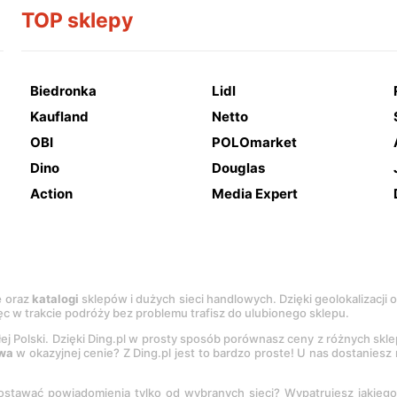
TOP sklepy
Biedronka
Lidl
Kaufland
Netto
OBI
POLOmarket
Dino
Douglas
Action
Media Expert
e
oraz
katalogi
sklepów i dużych sieci handlowych. Dzięki geolokalizacji
c w trakcie podróży bez problemu trafisz do ulubionego sklepu.
łej Polski. Dzięki Ding.pl w prosty sposób porównasz ceny z różnych skl
wa
w okazyjnej cenie? Z Ding.pl jest to bardzo proste! U nas dostanies
stawać powiadomienia tylko od wybranych sieci? Wypatrujesz jakieg