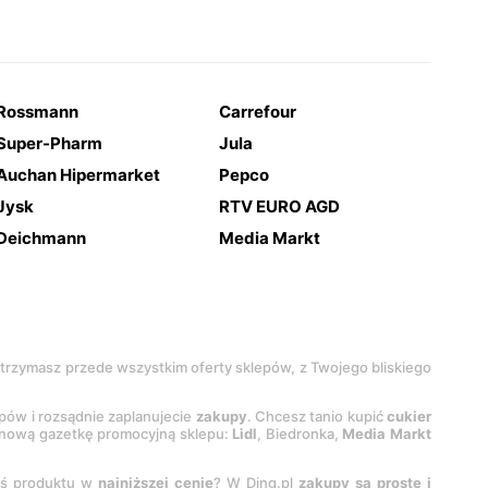
Rossmann
Carrefour
Super-Pharm
Jula
Auchan Hipermarket
Pepco
Jysk
RTV EURO AGD
Deichmann
Media Markt
 otrzymasz przede wszystkim oferty sklepów, z Twojego bliskiego
epów i rozsądnie zaplanujecie
zakupy
. Chcesz tanio kupić
cukier
z nową gazetkę promocyjną sklepu:
Lidl
, Biedronka,
Media Markt
oś produktu w
najniższej cenie
? W Ding.pl
zakupy są proste i