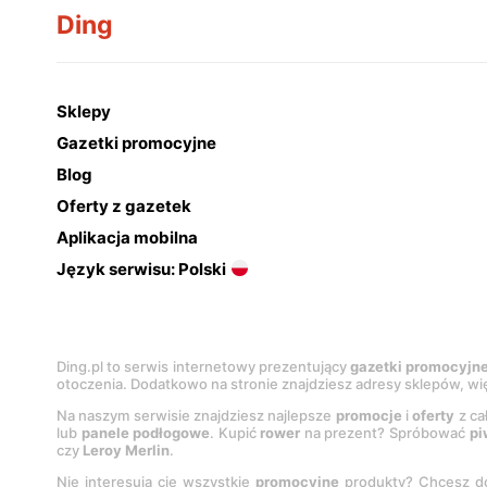
Ding
Sklepy
Gazetki promocyjne
Blog
Oferty z gazetek
Aplikacja mobilna
Język serwisu: Polski
Ding.pl to serwis internetowy prezentujący
gazetki promocyjn
otoczenia. Dodatkowo na stronie znajdziesz adresy sklepów, wię
Na naszym serwisie znajdziesz najlepsze
promocje
i
oferty
z ca
lub
panele podłogowe
. Kupić
rower
na prezent? Spróbować
pi
czy
Leroy Merlin
.
Nie interesują cię wszystkie
promocyjne
produkty? Chcesz do