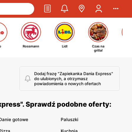
o
Rossmann
Lidl
Czas na
Ta
grilla!
kosm
Dodaj frazę "Zapiekanka Dania Express"
do ulubionych, a otrzymasz
powiadomienia o nowych ofertach
xpress". Sprawdź podobne oferty:
Danie gotowe
Paluszki
Pizza
Kuchnia