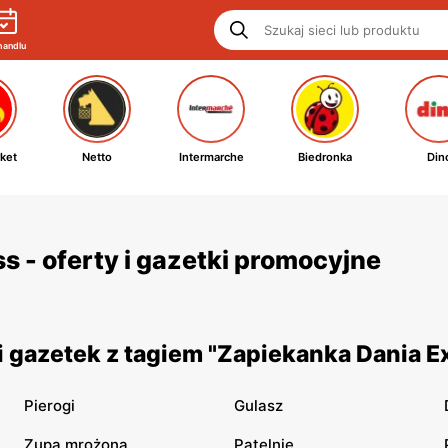
handlu
ket
Netto
Intermarche
Biedronka
Din
 - oferty i gazetki promocyjne
 gazetek z tagiem "Zapiekanka Dania E
Pierogi
Gulasz
Zupa mrożona
Patelnie