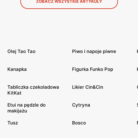
ZOBACZ WSZYSTKIE ARTYKUŁY
Olej Tao Tao
Piwo i napoje piwne
Kanapka
Figurka Funko Pop
Tabliczka czekoladowa
Likier Cin&Cin
KitKat
Etui na pędzle do
Cytryna
makijażu
Tusz
Bosco