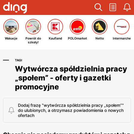
Wakacje
Powrót do
Kaufland
POLOmarket
Netto
Intermarche
szkoły!
TAGI
Wytwórcza spółdzielnia pracy
„społem” - oferty i gazetki
promocyjne
Dodaj frazę "wytwórcza spółdzielnia pracy „społem”"
do ulubionych, a otrzymasz powiadomienia o nowych
ofertach