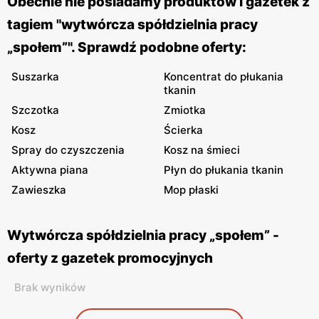
Obecnie nie posiadamy produktów i gazetek z
tagiem "wytwórcza spółdzielnia pracy
„społem”". Sprawdź podobne oferty:
Suszarka
Koncentrat do płukania
tkanin
Szczotka
Zmiotka
Kosz
Ścierka
Spray do czyszczenia
Kosz na śmieci
Aktywna piana
Płyn do płukania tkanin
Zawieszka
Mop płaski
Wytwórcza spółdzielnia pracy „społem” -
oferty z gazetek promocyjnych
Brak wyników