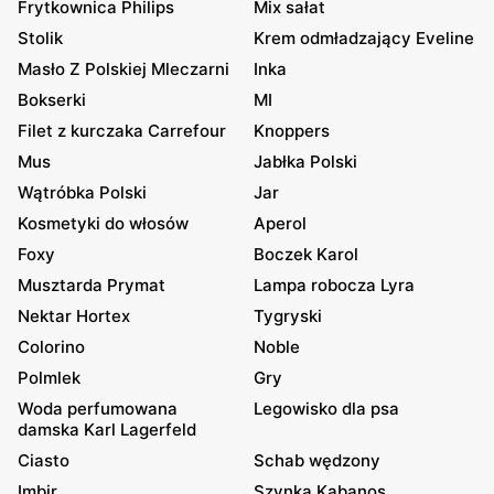
Frytkownica Philips
Mix sałat
Stolik
Krem odmładzający Eveline
Masło Z Polskiej Mleczarni
Inka
Bokserki
MI
Filet z kurczaka Carrefour
Knoppers
Mus
Jabłka Polski
Wątróbka Polski
Jar
Kosmetyki do włosów
Aperol
Foxy
Boczek Karol
Musztarda Prymat
Lampa robocza Lyra
Nektar Hortex
Tygryski
Colorino
Noble
Polmlek
Gry
Woda perfumowana
Legowisko dla psa
damska Karl Lagerfeld
Ciasto
Schab wędzony
Imbir
Szynka Kabanos