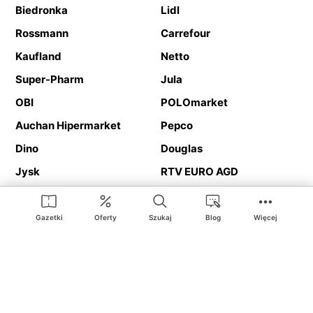
Biedronka
Lidl
Rossmann
Carrefour
Kaufland
Netto
Super-Pharm
Jula
OBI
POLOmarket
Auchan Hipermarket
Pepco
Dino
Douglas
Jysk
RTV EURO AGD
Action
Media Expert
Deichmann
Media Markt
Gazetki
Oferty
Szukaj
Blog
Więcej
Ding.pl to serwis internetowy prezentujący
gazetki promocyjne
oraz
katalogi
sklepów i dużych sieci handlowych. Dzięki
geolokalizacji otrzymasz przede wszystkim oferty sklepów, z
Twojego bliskiego otoczenia. Dodatkowo na stronie znajdziesz
adresy sklepów, więc w trakcie podróży bez problemu trafisz do