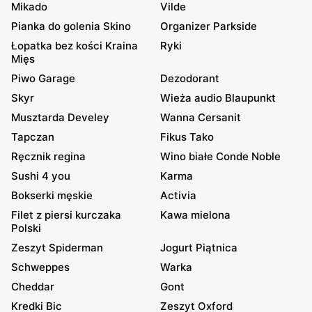
Mikado
Vilde
Pianka do golenia Skino
Organizer Parkside
Łopatka bez kości Kraina
Ryki
Mięs
Piwo Garage
Dezodorant
Skyr
Wieża audio Blaupunkt
Musztarda Develey
Wanna Cersanit
Tapczan
Fikus Tako
Ręcznik regina
Wino białe Conde Noble
Sushi 4 you
Karma
Bokserki męskie
Activia
Filet z piersi kurczaka
Kawa mielona
Polski
Zeszyt Spiderman
Jogurt Piątnica
Schweppes
Warka
Cheddar
Gont
Kredki Bic
Zeszyt Oxford