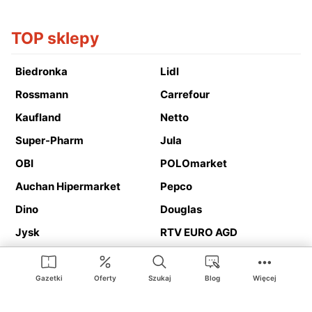
TOP sklepy
Biedronka
Lidl
Rossmann
Carrefour
Kaufland
Netto
Super-Pharm
Jula
OBI
POLOmarket
Auchan Hipermarket
Pepco
Dino
Douglas
Jysk
RTV EURO AGD
Action
Media Expert
Deichmann
Media Markt
Gazetki
Oferty
Szukaj
Blog
Więcej