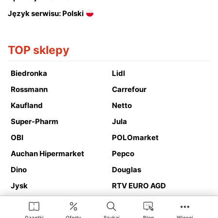
Język serwisu: Polski
TOP sklepy
Biedronka
Lidl
Rossmann
Carrefour
Kaufland
Netto
Super-Pharm
Jula
OBI
POLOmarket
Auchan Hipermarket
Pepco
Dino
Douglas
Jysk
RTV EURO AGD
Action
Media Expert
Deichmann
Media Markt
Gazetki
Oferty
Szukaj
Blog
Więcej