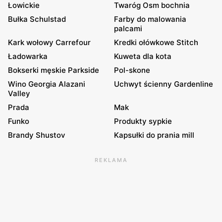
Łowickie
Twaróg Osm bochnia
Bułka Schulstad
Farby do malowania
palcami
Kark wołowy Carrefour
Kredki ołówkowe Stitch
Ładowarka
Kuweta dla kota
Bokserki męskie Parkside
Pol-skone
Wino Georgia Alazani
Uchwyt ścienny Gardenline
Valley
Prada
Mak
Funko
Produkty sypkie
Brandy Shustov
Kapsułki do prania mill
REKLAMA