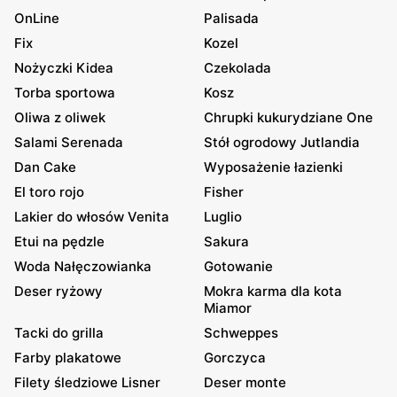
OnLine
Palisada
Fix
Kozel
Nożyczki Kidea
Czekolada
Torba sportowa
Kosz
Oliwa z oliwek
Chrupki kukurydziane One
Salami Serenada
Stół ogrodowy Jutlandia
Dan Cake
Wyposażenie łazienki
El toro rojo
Fisher
Lakier do włosów Venita
Luglio
Etui na pędzle
Sakura
Woda Nałęczowianka
Gotowanie
Deser ryżowy
Mokra karma dla kota
Miamor
Tacki do grilla
Schweppes
Farby plakatowe
Gorczyca
Filety śledziowe Lisner
Deser monte