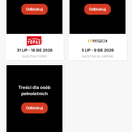
Odblokuj
Odblokuj
31 LIP
-
16 SIE 2026
5 LIP
-
9 SIE 2026
GAZETKA TOPAZ
GAZETKA AL.CAPONE
Treści dla osób
pełnoletnich
Odblokuj