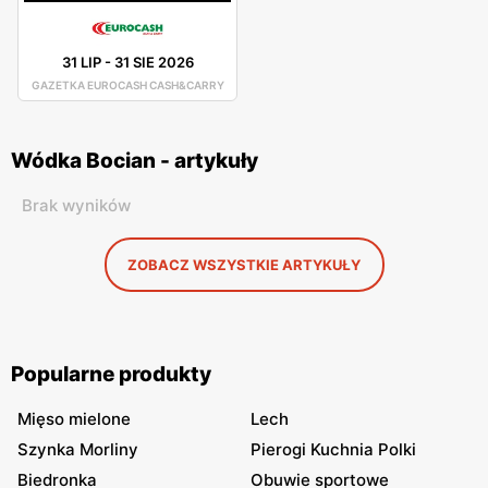
31 LIP
-
31 SIE 2026
GAZETKA EUROCASH CASH&CARRY
Wódka Bocian - artykuły
Brak wyników
ZOBACZ WSZYSTKIE ARTYKUŁY
Popularne produkty
Mięso mielone
Lech
Szynka Morliny
Pierogi Kuchnia Polki
Biedronka
Obuwie sportowe