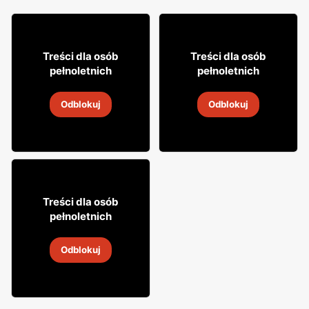
34
25
75
59
Treści dla osób
Treści dla osób
pełnoletnich
pełnoletnich
Wódka Biały Bocian
Wódka Biały Bocian
Odblokuj
Odblokuj
31 lip
-
31 sie 2026
31 lip
-
31 sie 2026
42
99
Treści dla osób
pełnoletnich
Wódka Biały Bocian
Odblokuj
5
-
19 sie 2026