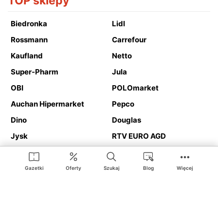
TOP sklepy
Biedronka
Lidl
Rossmann
Carrefour
Kaufland
Netto
Super-Pharm
Jula
OBI
POLOmarket
Auchan Hipermarket
Pepco
Dino
Douglas
Jysk
RTV EURO AGD
Action
Media Expert
Deichmann
Media Markt
Gazetki
Oferty
Szukaj
Blog
Więcej
Ding.pl to serwis internetowy prezentujący
gazetki promocyjne
oraz
katalogi
sklepów i dużych sieci handlowych. Dzięki
geolokalizacji otrzymasz przede wszystkim oferty sklepów, z