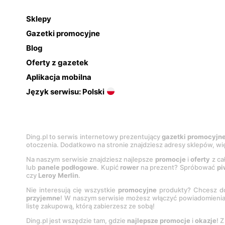
Sklepy
Gazetki promocyjne
Blog
Oferty z gazetek
Aplikacja mobilna
Język serwisu: Polski
Ding.pl to serwis internetowy prezentujący
gazetki promocyjn
otoczenia. Dodatkowo na stronie znajdziesz adresy sklepów, wię
Na naszym serwisie znajdziesz najlepsze
promocje
i
oferty
z ca
lub
panele podłogowe
. Kupić
rower
na prezent? Spróbować
pi
czy
Leroy Merlin
.
Nie interesują cię wszystkie
promocyjne
produkty? Chcesz do
przyjemne
! W naszym serwisie możesz włączyć powiadomieni
listę zakupową, którą zabierzesz ze sobą!
Ding.pl jest wszędzie tam, gdzie
najlepsze promocje
i
okazje
! 