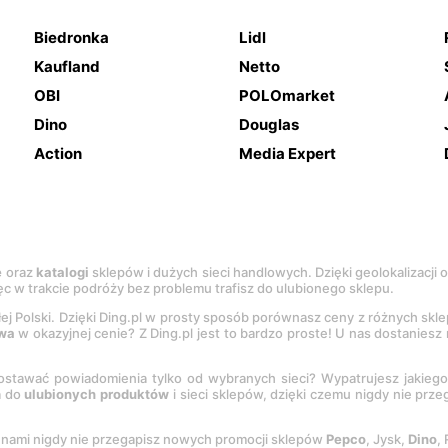
Biedronka
Lidl
Kaufland
Netto
OBI
POLOmarket
Dino
Douglas
Action
Media Expert
e
oraz
katalogi
sklepów i dużych sieci handlowych. Dzięki geolokalizacji
c w trakcie podróży bez problemu trafisz do ulubionego sklepu.
łej Polski. Dzięki Ding.pl w prosty sposób porównasz ceny z różnych skl
wa
w okazyjnej cenie? Z Ding.pl jest to bardzo proste! U nas dostanies
stawać powiadomienia tylko od wybranych sieci? Wypatrujesz jakieg
a do
ulubionych produktów
i sieci sklepów, dzięki czemu nigdy nie prz
Z nami nigdy nie przegapisz nowych promocji sklepów
Pepco
, Jysk,
Dino
,