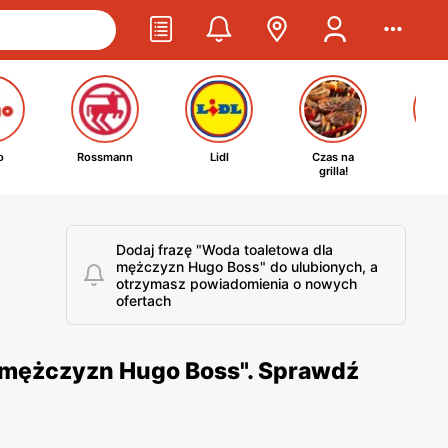
o
Rossmann
Lidl
Czas na
Ta
grilla!
kosm
Dodaj frazę "Woda toaletowa dla
mężczyzn Hugo Boss" do ulubionych, a
otrzymasz powiadomienia o nowych
ofertach
a mężczyzn Hugo Boss". Sprawdź