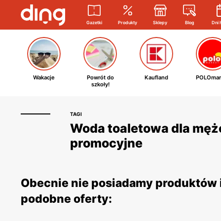
Gazetki
Produkty
Sklepy
Blog
Dni 
Wakacje
Powrót do
Kaufland
POLOmar
szkoły!
TAGI
Woda toaletowa dla mężc
promocyjne
Obecnie nie posiadamy produktów i
podobne oferty: