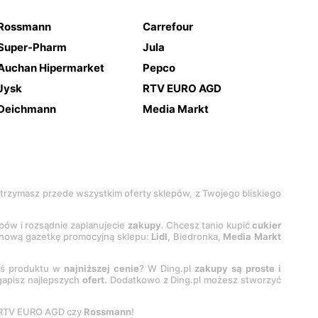
Rossmann
Carrefour
Super-Pharm
Jula
Auchan Hipermarket
Pepco
Jysk
RTV EURO AGD
Deichmann
Media Markt
 otrzymasz przede wszystkim oferty sklepów, z Twojego bliskiego
epów i rozsądnie zaplanujecie
zakupy
. Chcesz tanio kupić
cukier
z nową gazetkę promocyjną sklepu:
Lidl
, Biedronka,
Media Markt
oś produktu w
najniższej cenie
? W Ding.pl
zakupy są proste i
egapisz najlepszych
ofert
. Dodatkowo z Ding.pl możesz stworzyć
 RTV EURO AGD czy
Rossmann
!