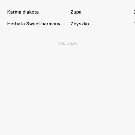
Karma dlakota
Zupa
d
Herbata Sweet harmony
Zbyszko
REKLAMA