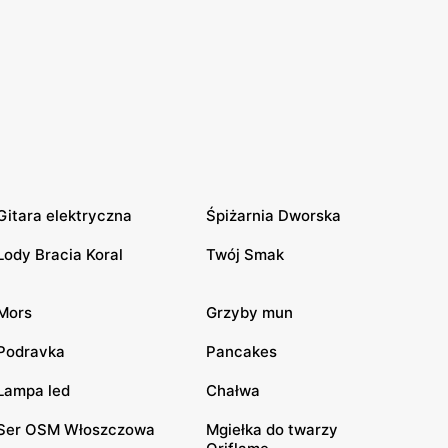
Gitara elektryczna
Śpiżarnia Dworska
Lody Bracia Koral
Twój Smak
Mors
Grzyby mun
Podravka
Pancakes
Lampa led
Chałwa
Ser OSM Włoszczowa
Mgiełka do twarzy