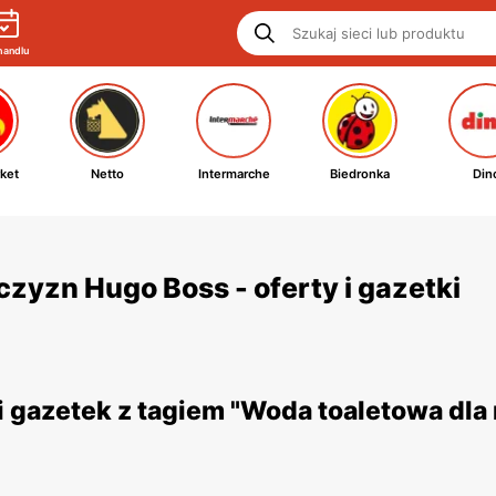
handlu
ket
Netto
Intermarche
Biedronka
Din
zyzn Hugo Boss - oferty i gazetki
 gazetek z tagiem "Woda toaletowa dl