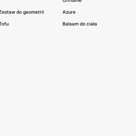
Oriflame
Zestaw do geometrii
Azure
Tofu
Balsam do ciała