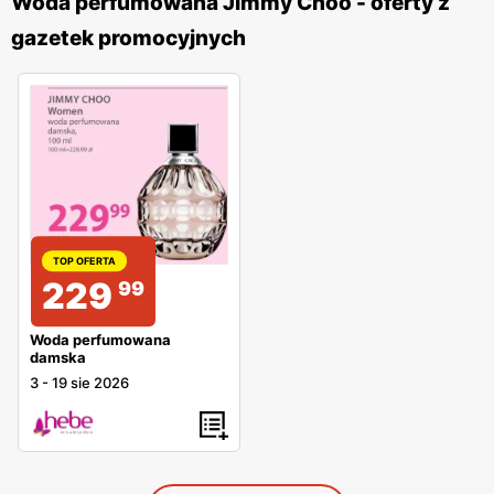
Woda perfumowana Jimmy Choo - oferty z
gazetek promocyjnych
TOP OFERTA
229
99
Woda perfumowana
damska
3
-
19 sie 2026