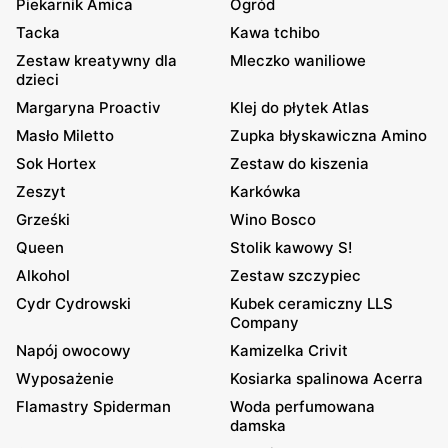
Piekarnik Amica
Ogród
Tacka
Kawa tchibo
Zestaw kreatywny dla
Mleczko waniliowe
dzieci
Margaryna Proactiv
Klej do płytek Atlas
Masło Miletto
Zupka błyskawiczna Amino
Sok Hortex
Zestaw do kiszenia
Zeszyt
Karkówka
Grześki
Wino Bosco
Queen
Stolik kawowy S!
Alkohol
Zestaw szczypiec
Cydr Cydrowski
Kubek ceramiczny LLS
Company
Napój owocowy
Kamizelka Crivit
Wyposażenie
Kosiarka spalinowa Acerra
Flamastry Spiderman
Woda perfumowana
damska