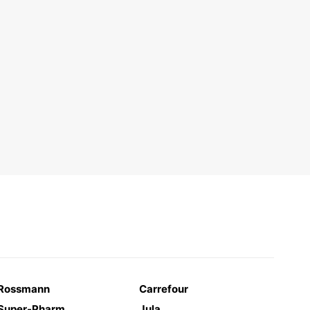
Rossmann
Carrefour
Super-Pharm
Jula