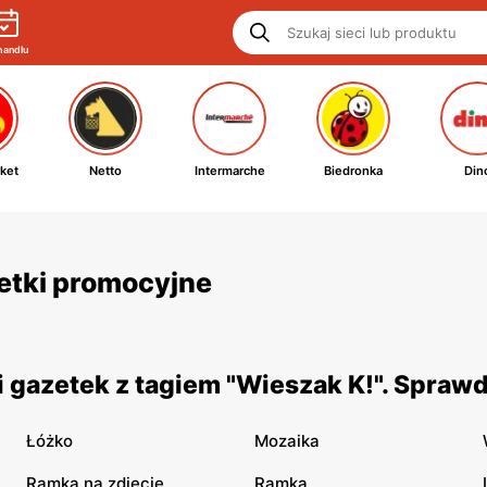
handlu
ket
Netto
Intermarche
Biedronka
Din
zetki promocyjne
 gazetek z tagiem "Wieszak K!". Spraw
Łóżko
Mozaika
Ramka na zdjęcie
Ramka