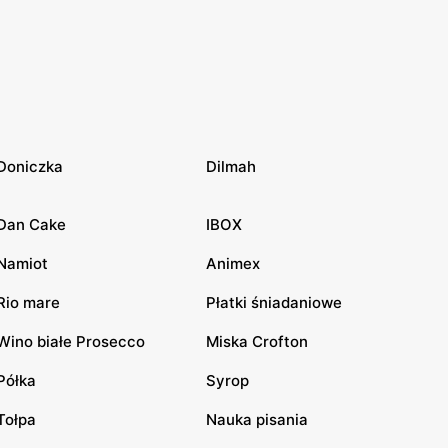
Doniczka
Dilmah
Dan Cake
IBOX
Namiot
Animex
Rio mare
Płatki śniadaniowe
Wino białe Prosecco
Miska Crofton
Półka
Syrop
Tołpa
Nauka pisania