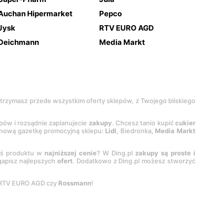
Auchan Hipermarket
Pepco
Jysk
RTV EURO AGD
Deichmann
Media Markt
 otrzymasz przede wszystkim oferty sklepów, z Twojego bliskiego
epów i rozsądnie zaplanujecie
zakupy
. Chcesz tanio kupić
cukier
z nową gazetkę promocyjną sklepu:
Lidl
, Biedronka,
Media Markt
oś produktu w
najniższej cenie
? W Ding.pl
zakupy są proste i
egapisz najlepszych
ofert
. Dodatkowo z Ding.pl możesz stworzyć
 RTV EURO AGD czy
Rossmann
!