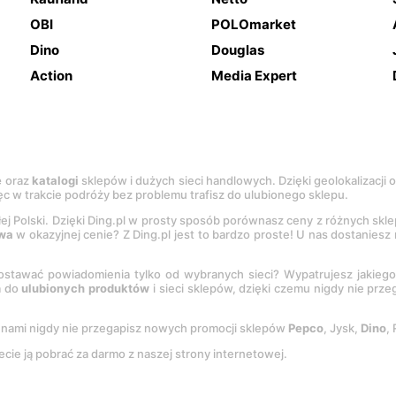
OBI
POLOmarket
Dino
Douglas
Action
Media Expert
e
oraz
katalogi
sklepów i dużych sieci handlowych. Dzięki geolokalizacji
c w trakcie podróży bez problemu trafisz do ulubionego sklepu.
łej Polski. Dzięki Ding.pl w prosty sposób porównasz ceny z różnych skl
wa
w okazyjnej cenie? Z Ding.pl jest to bardzo proste! U nas dostanies
stawać powiadomienia tylko od wybranych sieci? Wypatrujesz jakieg
a do
ulubionych produktów
i sieci sklepów, dzięki czemu nigdy nie prz
Z nami nigdy nie przegapisz nowych promocji sklepów
Pepco
, Jysk,
Dino
,
ecie ją pobrać za darmo z naszej strony internetowej.