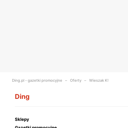
Ding.pl - gazetki promocyjne
Oferty
Wieszak K!
Ding
Sklepy
Gazetki promocyjne