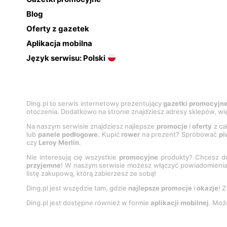
Blog
Oferty z gazetek
Aplikacja mobilna
Język serwisu: Polski
Ding.pl to serwis internetowy prezentujący
gazetki promocyjn
otoczenia. Dodatkowo na stronie znajdziesz adresy sklepów, wię
Na naszym serwisie znajdziesz najlepsze
promocje
i
oferty
z ca
lub
panele podłogowe
. Kupić
rower
na prezent? Spróbować
pi
czy
Leroy Merlin
.
Nie interesują cię wszystkie
promocyjne
produkty? Chcesz do
przyjemne
! W naszym serwisie możesz włączyć powiadomieni
listę zakupową, którą zabierzesz ze sobą!
Ding.pl jest wszędzie tam, gdzie
najlepsze promocje
i
okazje
! 
Ding.pl jest dostępne również w formie
aplikacji mobilnej
. Moż