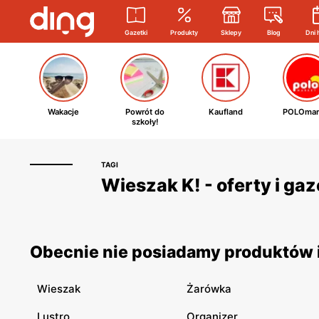
Gazetki
Produkty
Sklepy
Blog
Dni 
Wakacje
Powrót do
Kaufland
POLOmar
szkoły!
TAGI
Wieszak K! - oferty i ga
Obecnie nie posiadamy produktów i
Wieszak
Żarówka
Lustro
Organizer