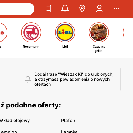
o
Rossmann
Lidl
Czas na
Ta
grilla!
kosm
Dodaj frazę "Wieszak K!" do ulubionych,
a otrzymasz powiadomienia o nowych
ofertach
dź podobne oferty:
Wkład olejowy
Plafon
Lampion
Lampka