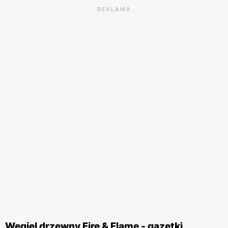
REKLAMA
Węgiel drzewny Fire & Flame - gazetki