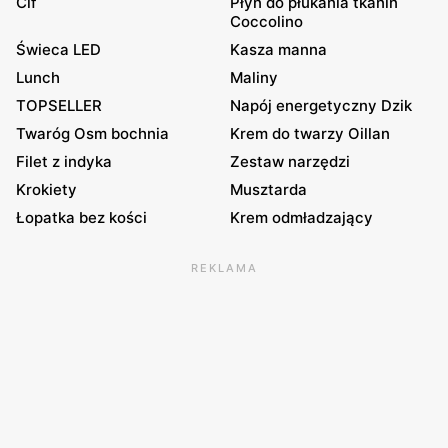
Cif
Płyn do płukania tkanin
Coccolino
Świeca LED
Kasza manna
Lunch
Maliny
TOPSELLER
Napój energetyczny Dzik
Twaróg Osm bochnia
Krem do twarzy Oillan
Filet z indyka
Zestaw narzędzi
Krokiety
Musztarda
Łopatka bez kości
Krem odmładzający
REKLAMA