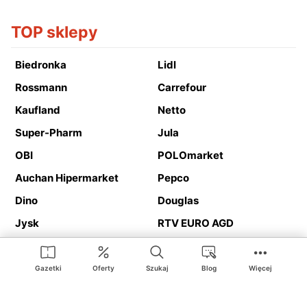
TOP sklepy
Biedronka
Lidl
Rossmann
Carrefour
Kaufland
Netto
Super-Pharm
Jula
OBI
POLOmarket
Auchan Hipermarket
Pepco
Dino
Douglas
Jysk
RTV EURO AGD
Action
Media Expert
Deichmann
Media Markt
Gazetki
Oferty
Szukaj
Blog
Więcej