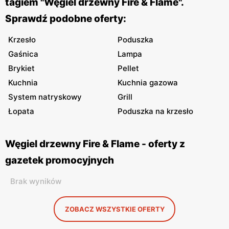
tagiem "Węgiel drzewny Fire & Flame".
Sprawdź podobne oferty:
Krzesło
Poduszka
Gaśnica
Lampa
Brykiet
Pellet
Kuchnia
Kuchnia gazowa
System natryskowy
Grill
Łopata
Poduszka na krzesło
Węgiel drzewny Fire & Flame - oferty z
gazetek promocyjnych
Brak wyników
ZOBACZ WSZYSTKIE OFERTY