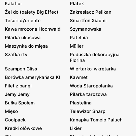
Kalafior
Płatek
Żel do toalety Big Effect
Zakreślacz Pelikan
Tesori d\'oriente
Smartfon Xiaomi
Kawa mrożona Hochwald
Szymanowska
Pilarka ukosowa
Patelnia
Maszynka do mięsa
Müller
Szafka rtv
Poduszka dekoracyjna
Florina
Szampon Gliss
Wiertarko-wkrętarka
Borówka amerykańska K!
Kawmet
Filet z pangi
Woda Staropolanka
Jemy Jemy
Pilarka tarczowa
Bułka Społem
Plastelina
Mięso
Telewizor Sharp
Coolpack
Kanapka Tomcio Paluch
Kredki ołówkowe
Likier